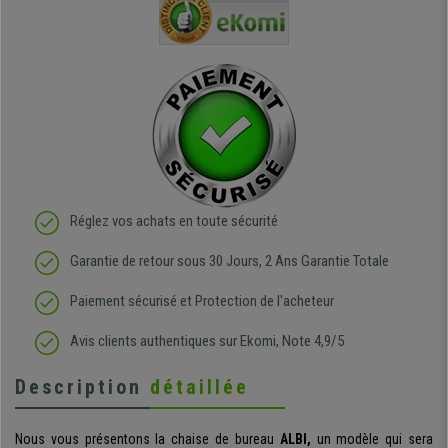
e
et agréable.
dans les grandes surfaces
ce produit
ivement
de l'aménagement et ne
meilleurs 
regrette pas mon achat.
de l'achat
de belle q
Réglez vos achats en toute sécurité
Garantie de retour sous 30 Jours, 2 Ans Garantie Totale
Paiement sécurisé et Protection de l'acheteur
Avis clients authentiques sur Ekomi, Note 4,9/5
Description
détaillée
Nous vous présentons la chaise de bureau
ALBI,
un modèle qui sera