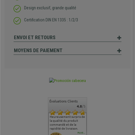
Design exclusif, grande qualité
Certification DIN EN 1335 : 1/2/3
ENVOI ET RETOURS
MOYENS DE PAIEMENT
Évaluations Clients
4.8
/5
commande
Entière satisfaction tant
Heureusement surpris de
Siege confortable qui
service cl
 je tenais
sur le produit que sur les
la qualité du produit
correspond à mes
bien qu'a
uipe qui
délais de livraison, et
commandé et de la
attentes et mes besoins.
problème 
en
surtout l'accueil
rapidité de livraison.
J'ai pu comparer avec des
abîmé) tou
téléphonique compétent
sièges que l'on trouve
oeuvre po
PLUS...