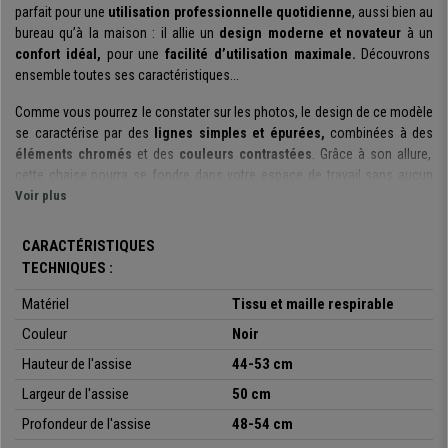
parfait pour une
utilisation professionnelle quotidienne
, aussi bien au
bureau qu’à la maison : il allie un
design moderne et novateur
à un
confort idéal,
pour une
facilité d’utilisation maximale.
Découvrons
ensemble toutes ses caractéristiques...
Comme vous pourrez le constater sur les photos, le design de ce modèle
se caractérise par des
lignes simples et épurées,
combinées à des
éléments chromés
et des
couleurs contrastées
. Grâce à son allure,
cette chaise pourra se fondre dans votre espace de travail sans aucun
problème.
Voir plus
Le dossier de cette chaise est conçu en
maille respirable
, afin de vous
CARACTÉRISTIQUES
garantir une
meilleure circulation de l’air
: les longues heures passées
TECHNIQUES :
assis sur votre chaise ne seront plus un souci, et ce même en été. Il s’agit
d’un
matériau élastique et résistant
, conçu pour être
confortable et
Matériel
Tissu et maille respirable
durable dans le temps
.
Couleur
Noir
Vous remarquerez également le
support lombaire
dont est équipé le
Hauteur de l'assise
44-53 cm
dossier : cet élément est
ajustable en hauteur
pour vous assurer un
Largeur de l'assise
50 cm
soutien optimal du dos
. Aussi, chaque utilisateur pourra adapter le
support à sa morphologie, pour plus de polyvalence.
Profondeur de l'assise
48-54 cm