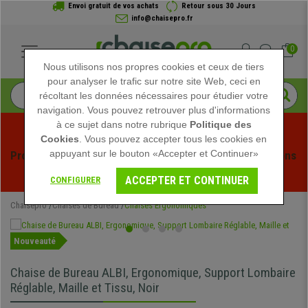
Envoi gratuit de vos achats
Retour sous 30 Jours
info@chaisepro.fr
0
Nous utilisons nos propres cookies et ceux de tiers
pour analyser le trafic sur notre site Web, ceci en
récoltant les données nécessaires pour étudier votre
navigation. Vous pouvez retrouver plus d'informations
à ce sujet dans notre rubrique
Politique des
Cookies
. Vous pouvez accepter tous les cookies en
appuyant sur le bouton «Accepter et Continuer»
Profitez des soldes d'été chez Chaisepro ! Des réductions 
exclusives pour une durée limitée - 
Voir l'offre
 -
ACCEPTER ET CONTINUER
CONFIGURER
Chaisepro
Chaises de Bureau
Chaises Ergonomiques
Nouveauté
Chaise de Bureau ALBI, Ergonomique, Support Lombaire
Réglable, Maille et Tissu, Noir