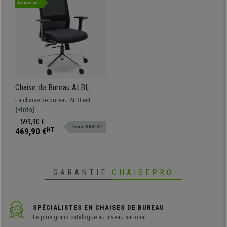
Nouveauté
Chaise de Bureau ALBI,
Ergonomique, Support
La chaise de bureau ALBI est
Lombaire Réglable, Maille et
ergonomique, avec support
[+Info]
Tissu, Noir
lombaire réglable, un design
599,90 €
Envoi GRATUIT
moderne et novateur, idéale pour
469,90 €
HT
une utilisation intensive.
GARANTIE
CHAISEPRO
SPÉCIALISTES EN CHAISES DE BUREAU
Le plus grand catalogue au niveau national