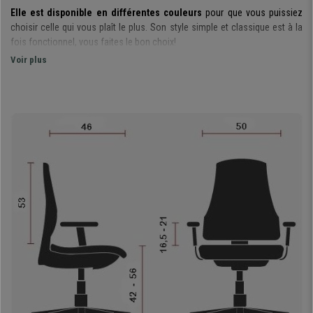
Elle est disponible en différentes couleurs
pour que vous puissiez
choisir celle qui vous plaît le plus. Son style simple et classique est à la
fois fonctionnel, vous faites le bon choix!
Voir plus
Le dossier est constitué d’un rembourrage épais et présente une
forme ergonomique
. Il est vraiment très pratique à utiliser et son
rembourrage est de grande qualité : doux qui procure une sensation très
agréable mais à la fois résistant pour éviter la fatigue et favoriser un
soutien adéquat du dos. Elle est également
ajustable en profondeur
,
idéale pour obtenir de manière simple une posture corporelle optimale.
Son assise est très ample, et présente également un épais
rembourrage
. Cette chaise assure un confort constant, permettant son
utilisation durant de longues heures sans vous en rendre compte.
Elle dispose d’un mécanisme d’inclinaison à contact permanent
, un
système qui permet d’incliner le dossier en arrière en maintenant l’angle
fixe de la chaise par rapport à l’assise. Cette fonctionnalité permet de
soulager la tension de la colonne vertébrale et de conserver une meilleure
liberté de mouvement.
Le revêtement en tissu est très résistant et le piétement offre une