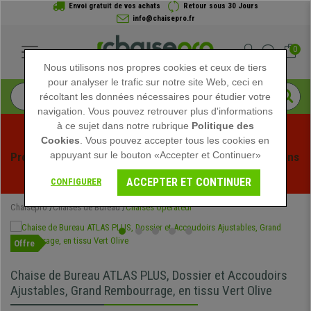
Envoi gratuit de vos achats
Retour sous 30 Jours
info@chaisepro.fr
0
Nous utilisons nos propres cookies et ceux de tiers
pour analyser le trafic sur notre site Web, ceci en
récoltant les données nécessaires pour étudier votre
navigation. Vous pouvez retrouver plus d'informations
à ce sujet dans notre rubrique
Politique des
Cookies
. Vous pouvez accepter tous les cookies en
appuyant sur le bouton «Accepter et Continuer»
Profitez des soldes d'été chez Chaisepro ! Des réductions 
exclusives pour une durée limitée - 
Voir l'offre
 -
ACCEPTER ET CONTINUER
CONFIGURER
Chaisepro
Chaises de Bureau
Chaises Opérateur
Offre
Chaise de Bureau ATLAS PLUS, Dossier et Accoudoirs
Ajustables, Grand Rembourrage, en tissu Vert Olive