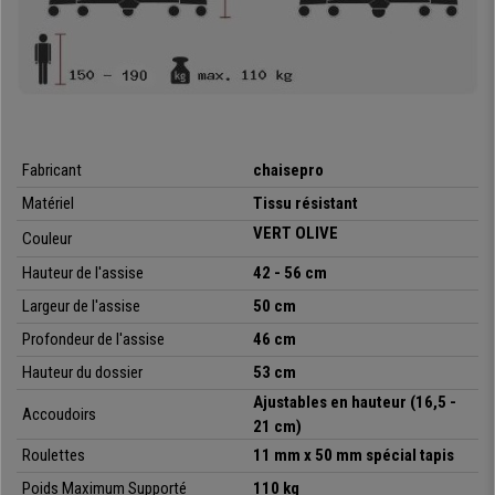
stabilité maximale.
Les accoudoirs sont ajustables en hauteur,
un
détail qui vous aidera à trouver la position idéale pour plus de confort.
Il s’agit incontestablement d’une chaise de bureau sublime et à un prix
incroyable.
Un modèle de ce type dépasse largement les 190€
ailleurs
et chez chaisedebureau nous vous l’offrons avec les frais de port
gratuits à votre domicile et avec la meilleure garantie.
Fabricant
chaisepro
• Dossier ergonomique ajustable
Matériel
Tissu résistant
• Mécanisme d’inclinaison à contact permanent
VERT OLIVE
• Accoudoirs réglables en hauteur
Couleur
• Fabrication de qualité, très résistante
Hauteur de l'assise
42 - 56 cm
• Grand rembourrage pour un meilleur confort
Largeur de l'assise
50 cm
Profondeur de l'assise
46 cm
Hauteur du dossier
53 cm
Ajustables en hauteur (16,5 -
Accoudoirs
21 cm)
Roulettes
11 mm x 50 mm spécial tapis
Poids Maximum Supporté
110 kg