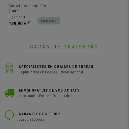
PLUS, Dossier et
Confort , fonctionnalité et
Accoudoirs Ajustables,
robustesse à un prix imbattable.
[+Info]
Grand Rembourrage, en
Ce magnifique modèle offre des
289,90 €
tissu Vert Olive
Envoi GRATUIT
prestations excellentes au
189,90 €
HT
quotidien, différentes couleurs
disponibles
GARANTIE
CHAISEPRO
SPÉCIALISTES EN CHAISES DE BUREAU
Le plus grand catalogue au niveau national
ENVOI GRATUIT DE VOS ACHATS
dans toute la France métropolitaine
GARANTIE DE RETOUR
Jusqu'à 30 jours