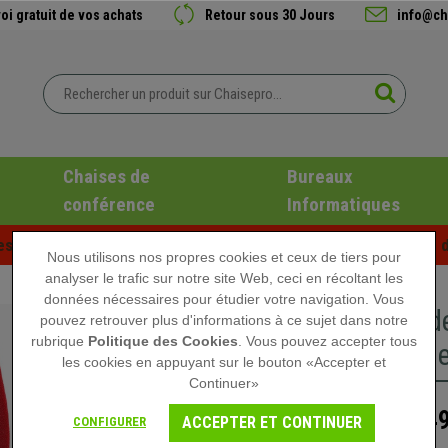
oi gratuit de vos achats
Retour sous 30 Jours
info@ch
Chaises de
Bureaux
conférence
Informatiques
es d'été chez Chaisepro ! Des réductions exclusives pour une d
Nous utilisons nos propres cookies et ceux de tiers pour
analyser le trafic sur notre site Web, ceci en récoltant les
données nécessaires pour étudier votre navigation. Vous
Chaise d
pouvez retrouver plus d'informations à ce sujet dans notre
rubrique
Politique des Cookies
. Vous pouvez accepter tous
Ajustable
les cookies en appuyant sur le bouton «Accepter et
Continuer»
149
229,90 €
ACCEPTER ET CONTINUER
CONFIGURER