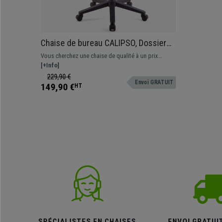
Chaise de bureau CALIPSO, Dossier
Ajustable, En Tissu Résistant, Rouge
Vous cherchez une chaise de qualité à un prix
imbattable? Voici un modèle confortable et
[+Info]
résistant, idéal pour une utilisation quotidienne.
229,90 €
Envoi GRATUIT
Disponible en différentes couleurs.
149,90 €
HT
SPÉCIALISTES EN CHAISES
ENVOI GRATUI