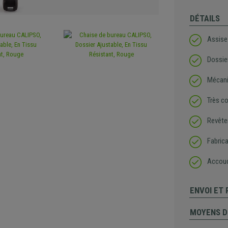
DÉTAILS
Assise
Dossie
Mécani
Très c
Revête
Fabrica
Accoud
ENVOI ET
MOYENS D