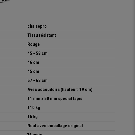
chaisepro
Tissu résistant
Rouge
45 - 58 cm
46 cm
45 cm
57 - 63 cm
Avec accoudoirs (hauteur: 19 cm)
11 mm x 50 mm spécial tapis
110 kg
15 kg
Neuf avec emballage original
24 mois