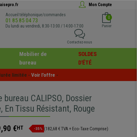
aisepro.fr
Mon Compte
Accueil téléphonique/commandes
0
01 85 85 04 73
Du lundi au vendredi, 8:30-13:00 / 14:00-17:00
Panier
Contactez-nous
Mobilier de
SOLDES
bureau
D'ÉTÉ
urée limitée - 
Voir l'offre
 -
e bureau CALIPSO, Dossier
, En Tissu Résistant, Rouge
,90 €
HT
(182,68 € TVA + Eco-Taxe Comprise)
-35%