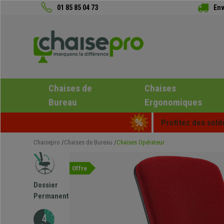
01 85 85 04 73
Env
Chaises de
Chaises
Bureau
Ergonomiques
Profitez des sold
Chaisepro
Chaises de Bureau
Chaises Opérateur
Offre
Dossier
Permanent