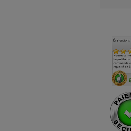
Évaluations 
Ma deuxième commande
Entière satisfaction tant
Heureusemen
chez chaisepro, je tenais
sur le produit que sur les
la qualité du
à féliciter l'équipe qui
délais de livraison, et
commandé et
m'a toujours bien
surtout l'accueil
rapidité de li
conseillé, très
téléphonique compétent
aimablement je
et agréable.
recommande vivement