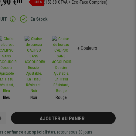
,90 €
HT
(158,68 € TVA + Eco-Taxe Comprise)
-35%
TUIT
En Stock
+ Couleurs
Bleu
Noir
Rouge
+
AJOUTER AU PANIER
es confiance aux spécialistes
, retour sous 30 jours