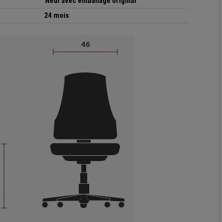
Neuf avec emballage original
24 mois