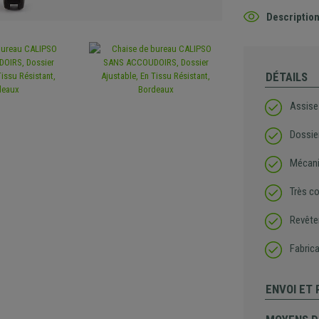
Description
DÉTAILS
Assise
Dossie
Mécani
Très c
Revête
Fabrica
ENVOI ET