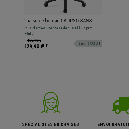
Chaise de bureau CALIPSO SANS
ACCOUDOIRS, Dossier Ajustable, En
Vous cherchez une chaise de qualité à un prix
Tissu Résistant, Bordeaux
imbattable? Voici un modèle confortable et
[+Info]
résistant, idéal pour une utilisation quotidienne.
199,90 €
Envoi GRATUIT
Disponible en différentes couleurs.
129,90 €
HT
SPÉCIALISTES EN CHAISES
ENVOI GRATUI