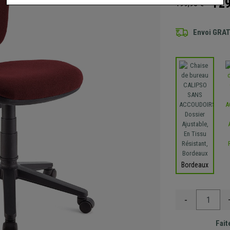
129
199,90 €
Envoi GRA
Bordeaux
-
Fait