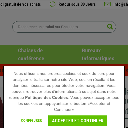
oi gratuit de vos achats
Retour sous 30 Jours
info@ch
Chaises de
Bureaux
conférence
Informatiques
es d'été chez Chaisepro ! Des réductions exclusives pour une d
Nous utilisons nos propres cookies et ceux de tiers pour
analyser le trafic sur notre site Web, ceci en récoltant les
données nécessaires pour étudier votre navigation. Vous
Chaise d
pouvez retrouver plus d'informations à ce sujet dans notre
rubrique
Politique des Cookies
. Vous pouvez accepter tous
ACCOUDOI
les cookies en appuyant sur le bouton «Accepter et
Résistan
Continuer»
ACCEPTER ET CONTINUER
CONFIGURER