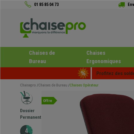
01 85 85 04 73
Env
Chaises de
Chaises
Bureau
Ergonomiques
Profitez des sold
Chaisepro
Chaises de Bureau
Chaises Opérateur
Offre
Dossier
Permanent