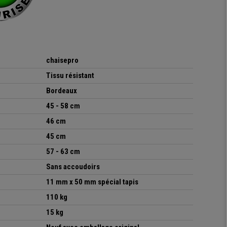
chaisepro
Tissu résistant
Bordeaux
45 - 58 cm
46 cm
45 cm
57 - 63 cm
Sans accoudoirs
11 mm x 50 mm spécial tapis
110 kg
15 kg