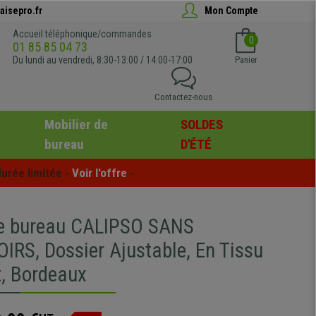
aisepro.fr
Mon Compte
Accueil téléphonique/commandes
0
01 85 85 04 73
Du lundi au vendredi, 8:30-13:00 / 14:00-17:00
Panier
Contactez-nous
Mobilier de
SOLDES
bureau
D'ÉTÉ
urée limitée - 
Voir l'offre
 -
e bureau CALIPSO SANS
RS, Dossier Ajustable, En Tissu
t, Bordeaux