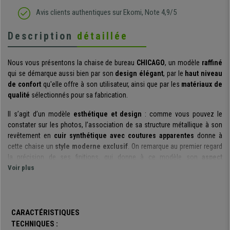
Avis clients authentiques sur Ekomi, Note 4,9/5
Description
détaillée
Nous vous présentons la chaise de bureau
CHICAGO
, un modèle
raffiné
qui se démarque aussi bien par son
design élégant
, par le
haut niveau
de confort
qu'elle offre à son utilisateur, ainsi que par les
matériaux de
qualité
sélectionnés pour sa fabrication.
Il s’agit d’un modèle
esthétique et design
: comme vous pouvez le
constater sur les photos, l’association de sa structure métallique à son
revêtement en
cuir synthétique avec coutures apparentes
donne à
cette chaise un
style moderne exclusif
. On remarque au premier regard
la précision de ses finitions, qui donne à ce modèle son
aspect
impeccable et qualitatif
Voir plus
.
S’il est vrai que cette chaise se distingue par son
allure stylisée
, elle n’en
est pas moins
confortable et ergonomique
: son dossier suit la courbe
naturelle du dos pour un
meilleur maintien et une posture correcte
de
CARACTÉRISTIQUES
l’utilisateur. Ce modèle est d’ailleurs
adapté à une utilisation
TECHNIQUES :