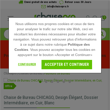
Envoi gratuit de vos achats
Retour sous 30 Jours
info@chaisepro.fr
0
Nous utilisons nos propres cookies et ceux de tiers
pour analyser le trafic sur notre site Web, ceci en
récoltant les données nécessaires pour étudier votre
navigation. Vous pouvez retrouver plus d'informations
à ce sujet dans notre rubrique
Politique des
Cookies
. Vous pouvez accepter tous les cookies en
appuyant sur le bouton «Accepter et Continuer»
Profitez des soldes d'été chez Chaisepro ! Des réductions 
exclusives pour une durée limitée - 
Voir l'offre
 -
ACCEPTER ET CONTINUER
CONFIGURER
Chaisepro
Chaises de Bureau
Fauteuils de Bureau
Offre
Chaise de Bureau CHICAGO, Design Élégant, Dossier
Intermédiaire, en Cuir, Blanc