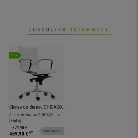
les salles d'attente... Disponible en
différentes couleurs
CONSULTÉS
RÉCEMMENT
Offre
Chaise de Bureau CHICAGO,
Design Élégant, Dossier
Chaise de bureau CHICAGO : son
Intermédiaire, en Cuir, Blanc
design élégant et son ergonomie
[+Info]
font de cette chaise un excellent
679,90 €
Envoi GRATUIT
modèle pour une utilisation
459,90 €
HT