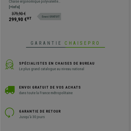
Chaise ergonomique polyvalente,
Tissu Noir, avec Accoudoirs
fonctionnelle et très confortable
[+Info]
Ajustables
grâce à son rembourrage épais.
379,90 €
Envoi GRATUIT
Tapissée en tissu de qualité.
299,90 €
HT
GARANTIE
CHAISEPRO
SPÉCIALISTES EN CHAISES DE BUREAU
Le plus grand catalogue au niveau national
ENVOI GRATUIT DE VOS ACHATS
dans toute la France métropolitaine
GARANTIE DE RETOUR
Jusqu'à 30 jours