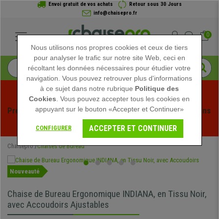
Envoi gratuit de vos achats
Retour sous 30 Jours
info@chaisepro.fr
0
Nous utilisons nos propres cookies et ceux de tiers
pour analyser le trafic sur notre site Web, ceci en
récoltant les données nécessaires pour étudier votre
navigation. Vous pouvez retrouver plus d'informations
à ce sujet dans notre rubrique
Politique des
Cookies
. Vous pouvez accepter tous les cookies en
appuyant sur le bouton «Accepter et Continuer»
Profitez des soldes d'été chez Chaisepro ! Des réductions 
exclusives pour une durée limitée - 
Voir l'offre
 -
ACCEPTER ET CONTINUER
CONFIGURER
Chaisepro
Chaises de Bureau
Nouveauté
Chaise de Bureau Ergonomique INDIANA, en Tissu Noir,
avec Accoudoirs Ajustables