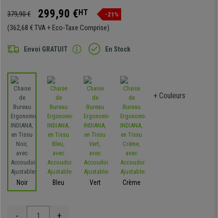
299,90 €
HT
379,90 €
-21%
(362,68 € TVA + Eco-Taxe Comprise)
Envoi GRATUIT
En Stock
+ Couleurs
Noir
Bleu
Vert
Crème
-
+