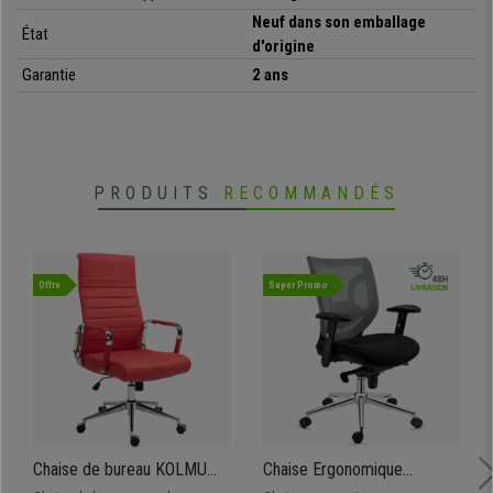
Neuf dans son emballage
État
d'origine
Garantie
2 ans
PRODUITS
RECOMMANDÉS
Offre
Super Promo
Chaise de bureau KOLMU
Chaise Ergonomique
CUIR AUTHENTIQUE,
LAMBO, Utilisation