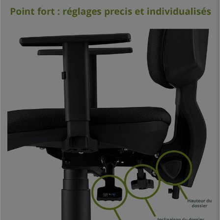
l’utilisateur un
confort hors du commun
.
Soulignons également son
mécanisme d’inclinaison synchrone
complet, un système utile et pratique pour ajuster l’assise et le dossier de
manière indépendant, donnant la possibilité de fixer les deux parties sur
des positions différentes.
Un autre élément essentiel de ce modèle : le
dossier et les accoudoirs
sont ajustables en hauteur
, pour choisir la position la plus adéquate
pour chaque utilisateur. Le confort, l’ergonomie et les éléments de
réglage cités précédemment permettent à cette chaise d’être
adaptée
pour une utilisation intensive jusqu’à 8 heures/jour
, parfaite pour
une utilisation professionnelle aussi bien au bureau que chez vous.
Pour la fabrication de ce modèle les
matériaux de qualité
ont été
sélectionnés. D’une part, il possède un
piétement robuste supportant
un poids jusqu’à 120 kg
, garantissant la stabilité de l’utilisateur à tout
moment. D’autre part, son revêtement en
tissu de qualité, un matériel
ignifuge
qui garantit une grande durabilité, est disponible en différentes
couleurs pour que vous puissiez choisir celle qui vous plaît le plus et qui
s’adaptera le mieux à votre déco.