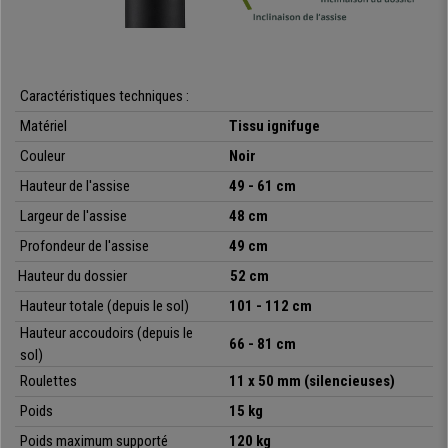
Pour conclure, il s’agit d’une chaise pour une
utilisation
professionnelle
qui se distingue par son
ergonomie, confort, qualité
et design
. Chez Chaisepro, nous vous l’offrons à un
prix exceptionnel
et avec la meilleure qualité et le meilleur service du marché. Vous ne
serez pas déçu !
Caractéristiques techniques :
Matériel
Tissu ignifuge
• Design ergonomique
Couleur
Noir
•
Mécanisme d'inclinaison synchrone
Hauteur de l'assise
49 - 61 cm
• Tapissée en tissu résistant ignifuge (UNI EN 1021-1:2006)
Largeur de l'assise
48 cm
•
Tès confortable, rembourrage dense (30 kg/m3)
• Accoudoirs ajustables en hauteur
Profondeur de l'assise
49 cm
Hauteur du dossier
52 cm
Hauteur totale (depuis le sol)
101 - 112 cm
Hauteur accoudoirs (depuis le
66 - 81
cm
sol)
Roulettes
11 x 50 mm (silencieuses)
Poids
15 kg
Poids maximum supporté
120 kg