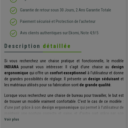
Garantie de retour sous 30 Jours, 2 Ans Garantie Totale
Paiement sécurisé et Protection de l'acheteur
Avis clients authentiques sur Ekomi, Note 4,9/5
Description
détaillée
Si vous recherchez une chaise pratique et fonctionnelle, le modèle
INDIANA
pourrait vous intéresser. Il s’agit d’une chaise au
design
ergonomique
qui offre un
confort exceptionnel
à l’utilisateur et donne
de grandes possibilités de réglage. Il présente un
design séduisant
et
les matériaux utilisés pour sa fabrication sont
de grande qualité
.
Lorsque vous recherchez une chaise de bureau pour travailler, le but est
de trouver un modèle vraiment confortable. C’est le cas de ce modèle :
d’une part grâce à son
design ergonomique
qui permet à l’utilisateur de
maintenir une posture correcte et saine, et d’autre part grâce par son
rembourrage épais à haute densité
Voir plus
de l’assise (densité de mousse 30
kg/m3) et du dossier (densité de la mousse 25 kg/m3) qui garantit à