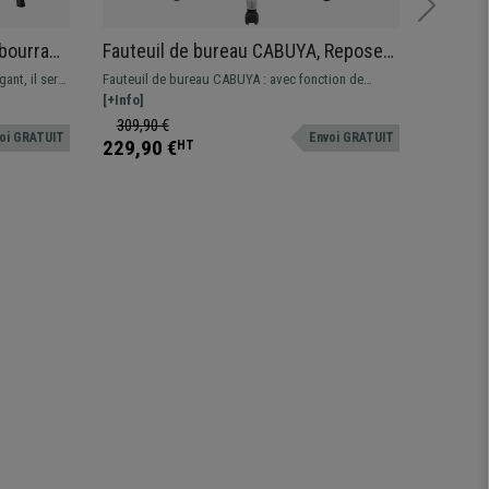
mbourrage
Fauteuil de bureau CABUYA, Repose-
Chaise
issu
pieds Extensible, Fonction Massage,
Commod
ant, il sera
Fauteuil de bureau CABUYA : avec fonction de
Chaise vis
Cuir, Marron
Incroy
és !
massage, inclinable (135º) et avec repose-pieds
[+Info]
chaise vis
[+Info]
Chrom
différentes
extensible. Si vous recherchez confort et qualité, ce
classiques
309,90 €
99,90 
oi GRATUIT
Envoi GRATUIT
fauteuil est fait pour vous.
placer dan
229,90 €
69,90 
HT
Disponible