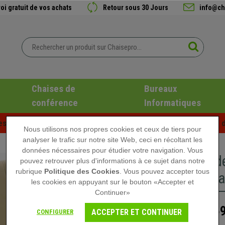
oi gratuit de vos achats
Retour sous 30 Jours
info@ch
Chaises de
Bureaux
conférence
Informatiques
es d'été chez Chaisepro ! Des réductions exclusives pour une d
Nous utilisons nos propres cookies et ceux de tiers pour
analyser le trafic sur notre site Web, ceci en récoltant les
données nécessaires pour étudier votre navigation. Vous
Chaise d
pouvez retrouver plus d'informations à ce sujet dans notre
rubrique
Politique des Cookies
. Vous pouvez accepter tous
Scandina
les cookies en appuyant sur le bouton «Accepter et
Continuer»
269
339,90 €
ACCEPTER ET CONTINUER
CONFIGURER