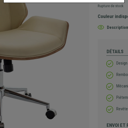
Rupture de stock
Couleur indisp
Description
DÉTAILS
Design
Rembou
Mécani
Piétem
Revête
ENVOI ET