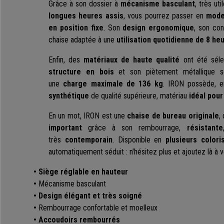
Grâce à son dossier à
mécanisme basculant
, très ut
longues heures assis
, vous pourrez passer en
mode
en position fixe
. Son
design ergonomique
, son con
chaise adaptée à une
utilisation quotidienne de 8 heu
Enfin, des
matériaux de haute qualité
ont été séle
structure en bois
et son piètement métallique 
une
charge maximale de 136 kg
. IRON possède, e
synthétique
de qualité supérieure, matériau
idéal pour
En un mot, IRON est une
chaise de bureau originale
,
important
grâce à son rembourrage,
résistante
très
contemporain
. Disponible en
plusieurs colori
automatiquement séduit : n'hésitez plus et ajoutez là à v
• Siège réglable en hauteur
•
Mécanisme basculant
• Design élégant et très soigné
•
Rembourrage confortable et moelleux
• Accoudoirs rembourrés