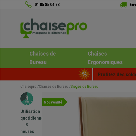
01 85 85 04 73
Env
Chaises de
Chaises
Bureau
Ergonomiques
Profitez des sold
Chaisepro
Chaises de Bureau
Sièges de Bureau
Nouveauté
Utilisation
quotidienne
8
heures