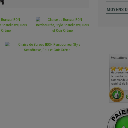
MOYENS D
Évaluations 
Ma deuxième commande
Entière satisfaction tant
Heureusemen
chez chaisepro, je tenais
sur le produit que sur les
la qualité du
à féliciter l'équipe qui
délais de livraison, et
commandé et
m'a toujours bien
surtout l'accueil
rapidité de li
conseillé, très
téléphonique compétent
aimablement je
et agréable.
recommande vivement