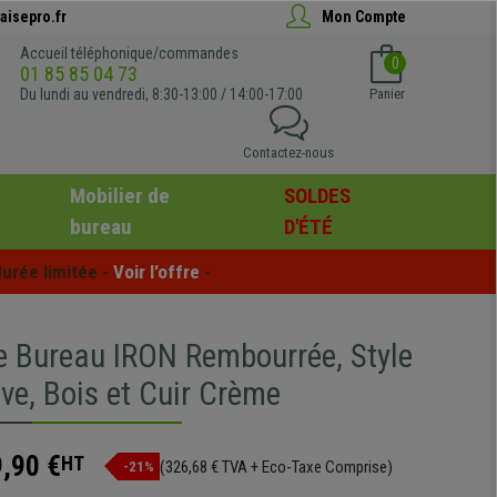
aisepro.fr
Mon Compte
Accueil téléphonique/commandes
0
01 85 85 04 73
Du lundi au vendredi, 8:30-13:00 / 14:00-17:00
Panier
Contactez-nous
Mobilier de
SOLDES
bureau
D'ÉTÉ
urée limitée - 
Voir l'offre
 -
e Bureau IRON Rembourrée, Style
ve, Bois et Cuir Crème
,90 €
HT
(326,68 € TVA + Eco-Taxe Comprise)
-21%