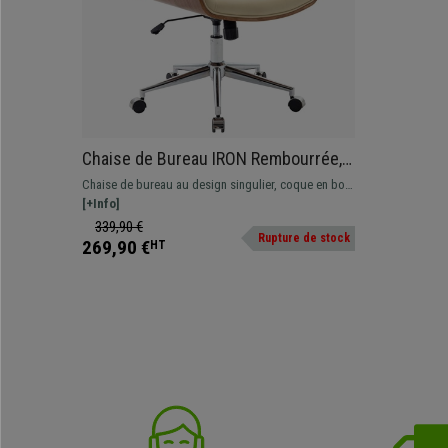
Chaise de Bureau IRON Rembourrée,
Style Scandinave, Bois et Cuir Crème
Chaise de bureau au design singulier, coque en bois
et rembourrage en cuir synthétique de qualité.
[+Info]
339,90 €
Rupture de stock
269,90 €
HT