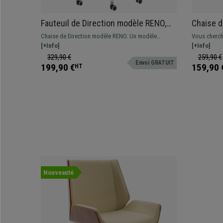
Fauteuil de Direction modèle RENO,
Chaise d
structure métallique, grand dossier,
Dossier 
Chaise de Direction modèle RENO. Un modèle
Vous cherch
revêtement cuir, Blanc
robuste,
fabriqué en structure métallique, son assise et
[+Info]
prix? Ce mo
[+Info]
dossier sont rembourrés et revêtus de cuir
quotidien. D
329,90 €
259,90 €
Envoi GRATUIT
synthétique avec des coutures fines. Ses plus : son
199,90 €
159,90 
HT
grand dossier et appui-tête intégré.
Nouveauté