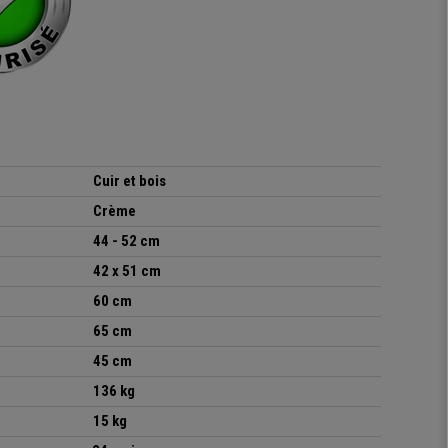
Cuir et bois
Crème
44 - 52 cm
42
x 51 cm
60 cm
65 cm
45 cm
136 kg
15 kg