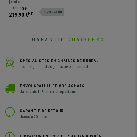
Piétement Métallique,
qualité et design. Sublime chaise
[+Info]
Respirable, Noir
de bureau avec système
299,90 €
Envoi GRATUIT
basculant, piétement en métal et
219,90 €
HT
roulettes avec bandage en
caoutchouc
GARANTIE
CHAISEPRO
SPÉCIALISTES EN CHAISES DE BUREAU
Le plus grand catalogue au niveau national
ENVOI GRATUIT DE VOS ACHATS
dans toute la France métropolitaine
GARANTIE DE RETOUR
Jusqu'à 30 jours
LIVRAISON ENTRE 3 ET 5 JOURS OUVRÉS