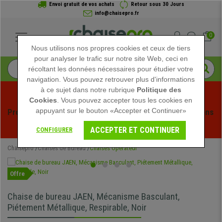
Envoi gratuit de vos achats
Retour sous 30 Jours
info@chaisepro.fr
0
Nous utilisons nos propres cookies et ceux de tiers
pour analyser le trafic sur notre site Web, ceci en
récoltant les données nécessaires pour étudier votre
navigation. Vous pouvez retrouver plus d'informations
à ce sujet dans notre rubrique
Politique des
Cookies
. Vous pouvez accepter tous les cookies en
appuyant sur le bouton «Accepter et Continuer»
Profitez des soldes d'été chez Chaisepro ! Des réductions 
exclusives pour une durée limitée - 
Voir l'offre
 -
ACCEPTER ET CONTINUER
CONFIGURER
Chaisepro
Chaises de Bureau
Chaises Opérateur
Offre
Chaise de bureau JAEN, Mécanisme Basculant,
Piétement Métallique, Respirable, Noir