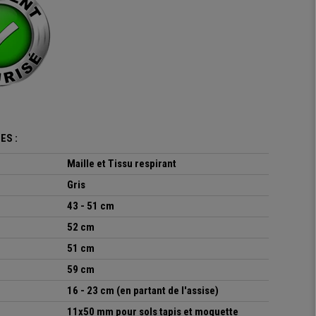
ES :
Maille et Tissu respirant
Gris
43 - 51 cm
52 cm
51 cm
59 cm
16 - 23 cm (en partant de l'assise)
11x50 mm
pour sols tapis et moquette