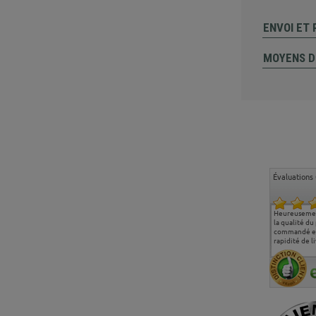
ENVOI ET
MOYENS D
Évaluations 
Ma deuxième commande
Entière satisfaction tant
Heureusemen
chez chaisepro, je tenais
sur le produit que sur les
la qualité du
à féliciter l'équipe qui
délais de livraison, et
commandé et
m'a toujours bien
surtout l'accueil
rapidité de li
conseillé, très
téléphonique compétent
aimablement je
et agréable.
recommande vivement