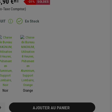
,90 €
HT
-31%
SOLDES
co-Taxe Comprise)
TUIT
En Stock
Noir
Orange
+
AJOUTER AU PANIER