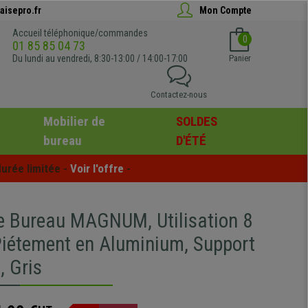
aisepro.fr
Mon Compte
Accueil téléphonique/commandes
0
01 85 85 04 73
Du lundi au vendredi, 8:30-13:00 / 14:00-17:00
Panier
Contactez-nous
Mobilier de
SOLDES
bureau
D'ÉTÉ
urée limitée - 
Voir l'offre
 -
e Bureau MAGNUM, Utilisation 8
Piétement en Aluminium, Support
, Gris