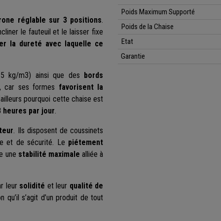
Poids Maximum Supporté
rone réglable sur 3 positions
.
Poids de la Chaise
iner le fauteuil et le laisser fixe
Etat
ter la dureté avec laquelle ce
Garantie
5 kg/m3) ainsi que des
bords
er, car ses formes
favorisent la
ailleurs pourquoi cette chaise est
8 heures par jour
.
teur
. Ils disposent de coussinets
ie et de sécurité. Le
piétement
se une
stabilité maximale
alliée à
ar leur
solidité
et leur
qualité de
 qu’il s’agit d’un produit de tout