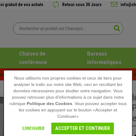
oi gratuit de vos achats
Retour sous 30 Jours
info@ch
Chaises de
Bureaux
conférence
Informatiques
es d'été chez Chaisepro ! Des réductions exclusives pour une d
Nous utilisons nos propres cookies et ceux de tiers pour
analyser le trafic sur notre site Web, ceci en récoltant les
données nécessaires pour étudier votre navigation. Vous
Chaise d
pouvez retrouver plus d'informations à ce sujet dans notre
rubrique
Politique des Cookies
. Vous pouvez accepter tous
Heures, 
les cookies en appuyant sur le bouton «Accepter et
Lombaire
Continuer»
ACCEPTER ET CONTINUER
CONFIGURER