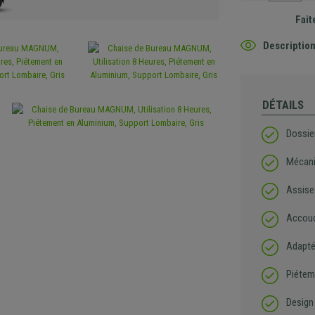
Fait
Description
DÉTAILS
Dossier
Mécani
Assise
Accoud
Adapté
Piétem
Design