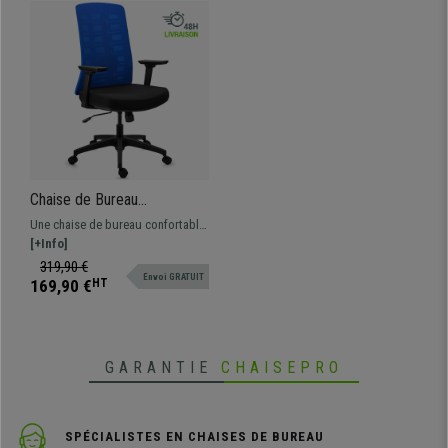
Chaise de Bureau
MAYESTIC, Design
Une chaise de bureau confortable
Ergonomique Exclusif,
et adaptée à un usage quotidien.
[+Info]
Support Lombaire, Bleu
Dossier au design exclusif avec
319,90 €
Envoi GRATUIT
support lombaire.
169,90 €
HT
GARANTIE
CHAISEPRO
SPÉCIALISTES EN CHAISES DE BUREAU