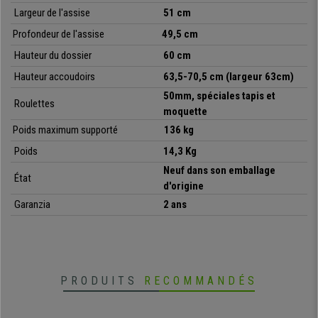
Largeur de l'assise
51 cm
Corse) en 48/72h ! N’hésitez plus et faites confiance aux spécialistes.
Profondeur de l'assise
49,5 cm
Hauteur du dossier
60 cm
•
Assise ergonomique avec support lombaire
Hauteur accoudoirs
63,5-70,5 cm (largeur 63cm)
• Revêtement en maille respirable, capitonnage de haute densité
50mm, spéciales tapis et
•
Mécanisme d'inclinaison réglable
Roulettes
moquette
• Accoudoirs réglables 3 D
•
Piétement solide
Poids maximum supporté
136 kg
• Modèle de grande qualité : certifié DIN EN 1335:2019
Poids
14,3 Kg
Neuf dans son emballage
État
d'origine
Garanzia
2 ans
PRODUITS
RECOMMANDÉS