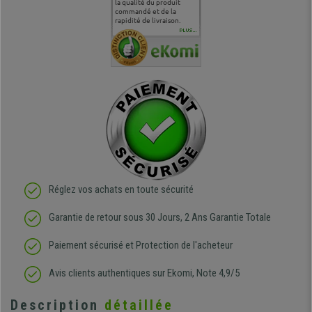
 je tenais
sur le produit que sur les
la qualité du produit
correspond à mes
bien qu'a
uipe qui
délais de livraison, et
commandé et de la
attentes et mes besoins.
problème 
en
surtout l'accueil
rapidité de livraison.
J'ai pu comparer avec des
abîmé) tou
téléphonique compétent
sièges que l'on trouve
oeuvre po
PLUS...
e
et agréable.
dans les grandes surfaces
ce produit
ivement
de l'aménagement et ne
meilleurs 
regrette pas mon achat.
de l'achat
de belle q
Réglez vos achats en toute sécurité
Garantie de retour sous 30 Jours, 2 Ans Garantie Totale
Paiement sécurisé et Protection de l'acheteur
Avis clients authentiques sur Ekomi, Note 4,9/5
Description
détaillée