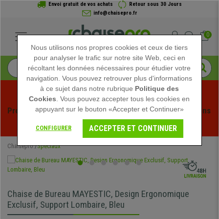
Envoi gratuit de vos achats
Retour sous 30 Jours
info@chaisepro.fr
0
Nous utilisons nos propres cookies et ceux de tiers
pour analyser le trafic sur notre site Web, ceci en
récoltant les données nécessaires pour étudier votre
navigation. Vous pouvez retrouver plus d'informations
à ce sujet dans notre rubrique
Politique des
Cookies
. Vous pouvez accepter tous les cookies en
appuyant sur le bouton «Accepter et Continuer»
Profitez des soldes d'été chez Chaisepro ! Des réductions 
exclusives pour une durée limitée - 
Voir l'offre
 -
ACCEPTER ET CONTINUER
CONFIGURER
Chaisepro
Spéciaux
Chaise de Bureau MAYESTIC, Design Ergonomique
Exclusif, Support Lombaire, Bleu