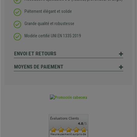
Piétement élégant et solide
Grande qualité et robustesse
Modèle certifié UNI EN 1335:2019
ENVOI ET RETOURS
MOYENS DE PAIEMENT
Évaluations Clients
4.8
/5
commande
Entière satisfaction tant
Heureusement surpris de
Siege confortable qui
service cl