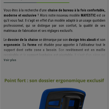
Vous êtes à la recherche d’une
chaise de bureau à la fois confortable,
moderne et exclusive
? Alors notre nouveau modèle
MAYESTIC
est ce
qu’il vous faut. Il s’agit en effet d’un modèle adapté à un usage quotidien
professionnel, qui se distingue par son confort, la qualité de ses
matériaux de fabrication et ses réglages exclusifs.
Le
dossier de la chaise
se démarque par son
design très abouti
et son
ergonomie
. Sa
forme
est étudiée pour apporter à l’utilisateur tout le
support dont cette zone a besoin
. Son
revêtement est en maille
respirable
et le
support lombaire est ajustable
. Il s’agit d’un siège qui
apportera un soutien et un confort maximal à votre dos.
Voir plus
Le fauteuil dispose d'un
mécanisme avancé de basculement
. Il est
ainsi
possible d'activer le système de basculement
ou de l
aisser le
dossier fixe
, dans sa position initiale. Le maniement du fauteuil est
simple et intuitif,
parfait pour profiter au maximum d'une spécificité qui
apporte un confort supplémentaire et une réelle
liberté de mouvement.
L
’assise de la chaise est particulièrement large
, avec un
rembourrage épais, à haute densité
. Il est revêtu d’un
tissu
, étudié
pour
résister à une utilisation quotidienne intensive
. Les
bords