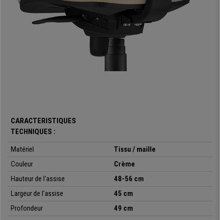
modèles de ce type à moins de 300 € dans d’autres boutiques. Chez
Chaisepro nous vous l’offrons à un prix exceptionnel. Un modèle avec un
excellent rapport qualité-prix à votre portée !
•
Design ergonomique avec support lombaire
• Dossier en maille respirable
•
Assise comode avec un rembourrage épais
• Mécanisme d'inclinaison synchrone
•
Adaptadée pour une utilisation quotidienne de 8 heures
CARACTERISTIQUES
TECHNIQUES :
Matériel
Tissu / maille
Couleur
Crème
Hauteur de l'assise
48-56 cm
Largeur de l'assise
45 cm
Profondeur
49 cm