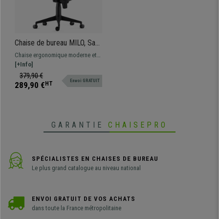
Chaise de bureau MILO, Sans
Accoudoirs, Support
Chaise ergonomique moderne et
Lombaire, en Tissu, Crème
confortable, le modèle parfait
[+Info]
pour une utilisation
379,90 €
Envoi GRATUIT
professionnelle étant donné sa
289,90 €
HT
grande résistance et son confort
GARANTIE
CHAISEPRO
SPÉCIALISTES EN CHAISES DE BUREAU
Le plus grand catalogue au niveau national
ENVOI GRATUIT DE VOS ACHATS
dans toute la France métropolitaine