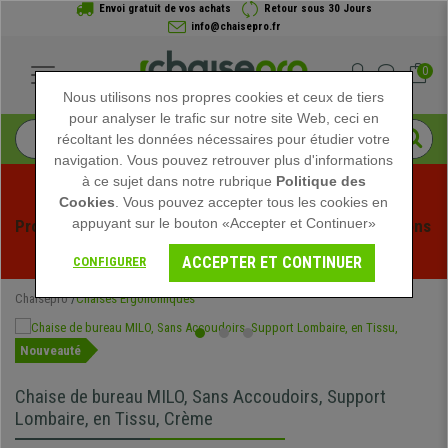
Envoi gratuit de vos achats
Retour sous 30 Jours
info@chaisepro.fr
0
Nous utilisons nos propres cookies et ceux de tiers
pour analyser le trafic sur notre site Web, ceci en
récoltant les données nécessaires pour étudier votre
navigation. Vous pouvez retrouver plus d'informations
à ce sujet dans notre rubrique
Politique des
Cookies
. Vous pouvez accepter tous les cookies en
appuyant sur le bouton «Accepter et Continuer»
Profitez des soldes d'été chez Chaisepro ! Des réductions 
exclusives pour une durée limitée - 
Voir l'offre
 -
ACCEPTER ET CONTINUER
CONFIGURER
Chaisepro
Chaises Ergonomiques
Nouveauté
Chaise de bureau MILO, Sans Accoudoirs, Support
Lombaire, en Tissu, Crème