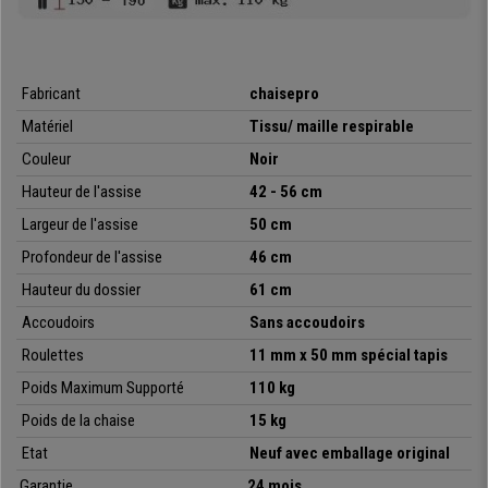
Vous êtes devant une magnifique chaise de bureau à un prix incroyable.
Un modèle de ce type dépasse largement les 190€ ailleurs
et chez
chaisedebureau nous vous l’offrons avec les frais de port gratuits,
Fabricant
chaisepro
envoyé à votre domicile et avec la meilleure garantie.
Matériel
Tissu/ maille respirable
Couleur
Noir
•
Dossier ajustable en maille respirable
Hauteur de l'assise
42 - 56 cm
• Mécanisme permanent d’inclinaison
•
Fabrication de qualité, très robuste
Largeur de l'assise
50 cm
• Assise en tissu résistant, disponibles en différentes couleurs
Profondeur de l'assise
46 cm
Hauteur du dossier
61 cm
Accoudoirs
Sans accoudoirs
Roulettes
11 mm x 50 mm spécial tapis
Poids Maximum Supporté
110 kg
Poids de la chaise
15 kg
Etat
Neuf avec emballage original
Garantie
24 mois