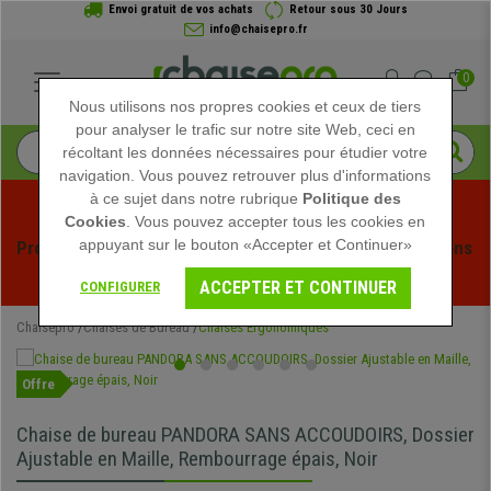
Envoi gratuit de vos achats
Retour sous 30 Jours
info@chaisepro.fr
0
Nous utilisons nos propres cookies et ceux de tiers
pour analyser le trafic sur notre site Web, ceci en
récoltant les données nécessaires pour étudier votre
navigation. Vous pouvez retrouver plus d'informations
à ce sujet dans notre rubrique
Politique des
Cookies
. Vous pouvez accepter tous les cookies en
appuyant sur le bouton «Accepter et Continuer»
Profitez des soldes d'été chez Chaisepro ! Des réductions 
exclusives pour une durée limitée - 
Voir l'offre
 -
ACCEPTER ET CONTINUER
CONFIGURER
Chaisepro
Chaises de Bureau
Chaises Ergonomiques
Offre
Chaise de bureau PANDORA SANS ACCOUDOIRS, Dossier
Ajustable en Maille, Rembourrage épais, Noir