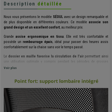
Description
détaillée
Nous vous présentons le modèle
SÉOUL
avec un design remarquable et
de plus disponible en différentes couleurs. Ce modèle
associe son
grand design et un excellent confort
, au meilleur prix.
Grande
assise ergonomique en tissu
. Elle est très confortable et
possède un
rembourrage épais
, idéal pour passer des heures assis
confortablement sur la chaise sans voir le temps passé.
Le
dossier en maille favorise la circulation de l’air
permettant ainsi
une utilisation optimale y compris pendant les périodes de grosses
chaleurs. Soulignons également son
support lombaire flexible
, un plus
Voir plus
de confort et ergonomie qui permet d’appuyer parfaitement votre dos et
maintenir une bonne posture corporelle.
Cette magnifique chaise dispose d’un
mécanisme basculant ajustable
en fonction du poids corporel
et est doté d’un
système de
balancement
: vous activez cette fonction en actionnant le levier vers
l’extérieur ; si vous répétez la même action à l’inverse la fonction sera
désactivée et le dossier restera fixe. Cette chaise est
adaptée pour une
utilisation jusqu’à 4 heures par jour
.