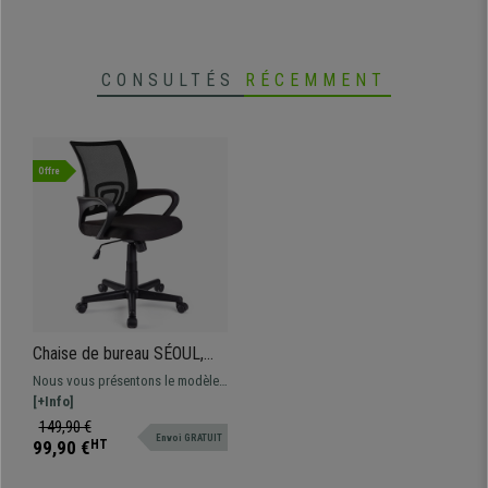
CONSULTÉS
RÉCEMMENT
Offre
Chaise de bureau SÉOUL,
Design séduisant, Grande
Nous vous présentons le modèle
Assise Rembourrée, Noir
SÉOUL avec un design
[+Info]
remarquable et de plus disponible
149,90 €
Envoi GRATUIT
en différentes couleurs. Ce
99,90 €
HT
modèle associe son grand design
et un excellent confort, au meilleur