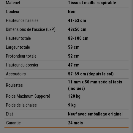
Matériel
Tissu et maille respirable
Couleur
Noir
Hauteur de l'assise
41-53 cm
Dimensions de l'assise (LxP)
48x50 cm
Hauteur totale
88-100 cm
Largeur totale
59 cm
Profondeur totale
52 cm
Hauteur du dossier
47 cm
Accoudoirs
57-69 cm (depuis le sol)
11 mm x 50 mm spécial tapis
Roulettes
(inclues)
Poids Maximum Supporté
120 kg
Poids de la chaise
9 kg
Etat
Neuf avec emballage original
Garantie
24 mois