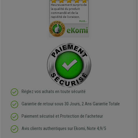
commande
Entière satisfaction tant
Heureusement surpris de
Siege confortable qui
service cl
 je tenais
sur le produit que sur les
la qualité du produit
correspond à mes
bien qu'a
uipe qui
délais de livraison, et
commandé et de la
attentes et mes besoins.
problème 
en
surtout l'accueil
rapidité de livraison.
J'ai pu comparer avec des
abîmé) tou
téléphonique compétent
sièges que l'on trouve
oeuvre po
PLUS...
e
et agréable.
dans les grandes surfaces
ce produit
ivement
de l'aménagement et ne
meilleurs 
regrette pas mon achat.
de l'achat
de belle q
Réglez vos achats en toute sécurité
Garantie de retour sous 30 Jours, 2 Ans Garantie Totale
Paiement sécurisé et Protection de l'acheteur
Avis clients authentiques sur Ekomi, Note 4,9/5