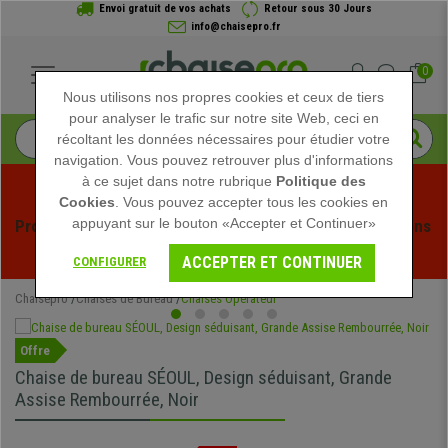
Envoi gratuit de vos achats
Retour sous 30 Jours
info@chaisepro.fr
0
Nous utilisons nos propres cookies et ceux de tiers
pour analyser le trafic sur notre site Web, ceci en
récoltant les données nécessaires pour étudier votre
navigation. Vous pouvez retrouver plus d'informations
à ce sujet dans notre rubrique
Politique des
Cookies
. Vous pouvez accepter tous les cookies en
appuyant sur le bouton «Accepter et Continuer»
Profitez des soldes d'été chez Chaisepro ! Des réductions 
exclusives pour une durée limitée - 
Voir l'offre
 -
ACCEPTER ET CONTINUER
CONFIGURER
Chaisepro
Chaises de Bureau
Chaises Opérateur
Offre
Chaise de bureau SÉOUL, Design séduisant, Grande
Assise Rembourrée, Noir