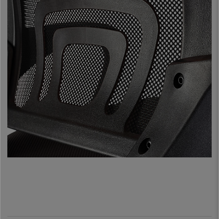
Ces
accoudoirs design
sont très séduisants. Le
piétement fabriqué en
polyamide
est très robuste, conçu pour durer de nombreuses années. De
plus, ce modèle est
disponible en six couleurs différentes
, vous
pourrez ainsi choisir celle qui s’adapte le mieux avec votre décoration.
Vous ne trouverez pas de Modèles similaires dans les magasins à moins
de 139€. Il s’agit d’une
chaise de bonne qualité, stable et durable,
parfaite pour être utilisée quotidiennement
. Ne manquez pas cette
opportunité et faites l’acquisition de cette magnifique chaise avec le
meilleur rapport qualité-prix.
•
Hauteur de l’assise ajustable avec système Toplift
• Dossier ergonomique avec support lombaire flexible
•
Mécanisme Basculant ajustable en fonction du poids
• Assise en tissu dotée d’un grand rembourrage
•
Accoudoirs design arrondis
• Piétement très résistant en polyamide
•
Design très élégant et grande robustesse