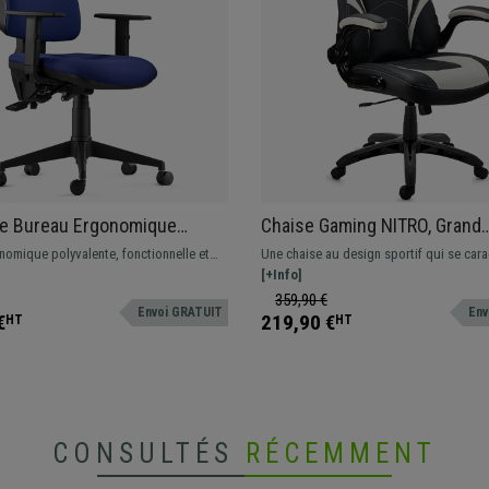
de Bureau Ergonomique
Chaise Gaming NITRO, Grand
 en Tissu Bleu Foncé, avec
Rembourrage, Accoudoirs
nomique polyvalente, fonctionnelle et
Une chaise au design sportif qui se cara
rs Ajustables
Rabattables, en Cuir, Noir et 
table grâce à son rembourrage épais.
son rembourrage de haute densité et se
[+Info]
tissu de qualité.
accoudoirs rabattables.
359,90 €
Envoi GRATUIT
Env
€
219,90 €
HT
HT
CONSULTÉS
RÉCEMMENT