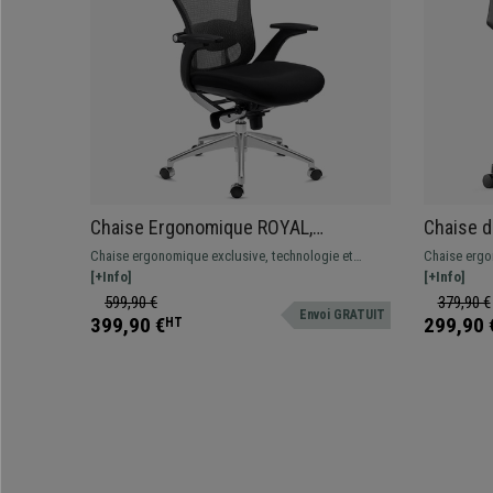
Chaise Ergonomique ROYAL,
Chaise 
Utilisation 8H/jour, Support Lombaire
INDIANA,
Chaise ergonomique exclusive, technologie et
Chaise ergo
Avancé, Design Exclusif, Gris
Accoudoi
design de tout premier choix. Confort exceptionnel,
[+Info]
très confor
[+Info]
style unique, et envoi express sous 48/72h !
Tapissée en 
599,90 €
379,90 €
Envoi GRATUIT
399,90 €
299,90 
HT