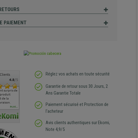
 RETOURS
E PAIEMENT
Réglez vos achats en toute sécurité
Clients
4.8
/5
Garantie de retour sous 30 Jours, 2
t surpris de
Siege confortable qui
service client à l'écoute
pas de remarque
nous so
Ans Garantie Totale
 produit
correspond à mes
bien qu'ayant eu un
particulière
satisfai
 de la
attentes et mes besoins.
problème (produit
ergono
vraison.
J'ai pu comparer avec des
abîmé) tout a été mis en
Paiement sécurisé et Protection de
sièges que l'on trouve
oeuvre pour remplacer
PLUS...
l'acheteur
dans les grandes surfaces
ce produit et ce dans les
de l'aménagement et ne
meilleurs délais. content
regrette pas mon achat.
de l'achat de ce bureau
Avis clients authentiques sur Ekomi,
de belle qualité
Note 4,9/5