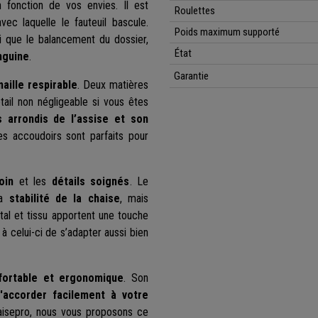
n fonction de vos envies. Il est
Roulettes
ec laquelle le fauteuil bascule.
Poids maximum supporté
si que le balancement du dossier,
État
nguine
.
Garantie
maille respirable
. Deux matières
détail non négligeable si vous êtes
s arrondis de l’assise et son
es accoudoirs sont parfaits pour
oin
et les
détails soignés
. Le
a
stabilité de la chaise
, mais
al et tissu apportent une touche
à celui-ci de s’adapter aussi bien
nfortable et ergonomique
. Son
s'accorder facilement à votre
aisepro, nous vous proposons ce