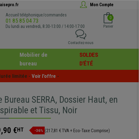
aisepro.fr
Mon Compte
Accueil téléphonique/commandes
0
01 85 85 04 73
Du lundi au vendredi, 8:30-13:00 / 14:00-17:00
Panier
Contactez-nous
Mobilier de
SOLDES
bureau
D'ÉTÉ
urée limitée - 
Voir l'offre
 -
e Bureau SERRA, Dossier Haut, en
spirable et Tissu, Noir
,90 €
HT
(217,81 € TVA + Eco-Taxe Comprise)
-36%