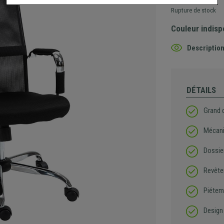
Rupture de stock
Couleur indisp
Description
DÉTAILS
Grand d
Mécani
Dossier
Revête
Piétem
Design