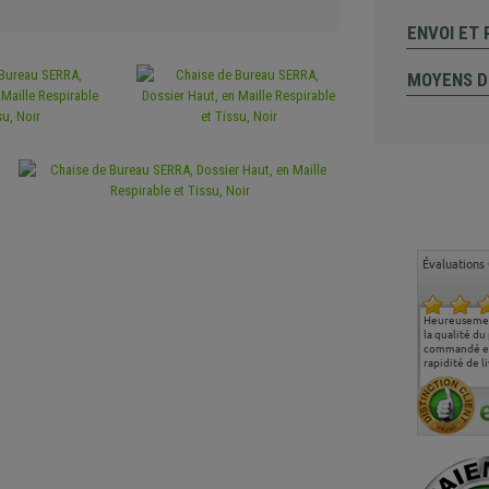
ENVOI ET
MOYENS D
Évaluations 
Ma deuxième commande
Entière satisfaction tant
Heureusemen
chez chaisepro, je tenais
sur le produit que sur les
la qualité du
à féliciter l'équipe qui
délais de livraison, et
commandé et
m'a toujours bien
surtout l'accueil
rapidité de li
conseillé, très
téléphonique compétent
aimablement je
et agréable.
recommande vivement