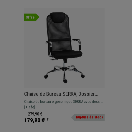
Offre
Chaise de Bureau SERRA, Dossier
Haut, en Maille Respirable et Tissu,
Chaise de bureau ergonomique SERRA avec dossier
Noir
haut et mécanisme basculant. Très ergonomique
[+Info]
grâce à ses lignes ergonomiqes.
279,90 €
Rupture de stock
179,90 €
HT