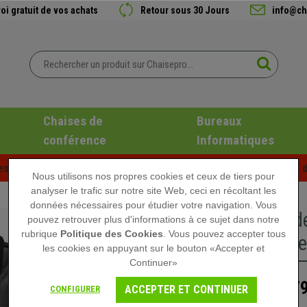
oi gratuit de vos achats
Retour sous 30 Jours
info@ch
Chaises de
Bureaux
conférence
Informatiques
es d'été chez Chaisepro ! Des réductions exclusives pour une d
Nous utilisons nos propres cookies et ceux de tiers pour
analyser le trafic sur notre site Web, ceci en récoltant les
données nécessaires pour étudier votre navigation. Vous
Chaise d
pouvez retrouver plus d'informations à ce sujet dans notre
rubrique
Politique des Cookies
. Vous pouvez accepter tous
Maille Re
les cookies en appuyant sur le bouton «Accepter et
Continuer»
179
279,90 €
ACCEPTER ET CONTINUER
CONFIGURER