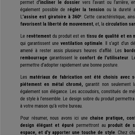
permet d
’incliner le dossier
vers l’avant ou l’arrière, e
également possible de
régler la tension
ou la dureté av
L
’assise est giratoire à 360º
. Cette caractéristique, ain
favorisent la liberté de mouvement
, et, la
circulation sa
Le
revêtement
du produit est en
tissu de qualité et en 
qui garantissent une
ventilation optimale
. Il s’agit d’un 
amené à rester assis plusieurs heures d’affilé. Les
bord
rembourrage
garantissent le
confort de l’utilisateur
. L
permettre d’adopter rapidement une bonne posture.
Les
matériaux de fabrication ont été choisis avec s
piétement en métal chromé,
garantit non seulement l
également son élégance. Les accoudoirs, constitués de mét
de style à l’ensemble. Le design sobre du produit permettra 
à votre maison qu’à votre bureau.
Pour résumer, nous avons ici une
chaise pratique, co
design élégant et épuré
permettront au
produit de 
espace, et d'y apporter une touche de style
. Chez ch