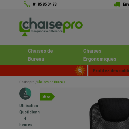
01 85 85 04 73
Env
Chaises de
Chaises
Bureau
Ergonomiques
Profitez des sold
Chaisepro
Chaises de Bureau
Offre
Utilisation
Quotidienne
4
heures