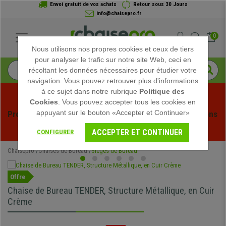
Envoi gratuit de vos achats
Retour sous 30 Jours
info@chaisepro.fr
0
Nous utilisons nos propres cookies et ceux de tiers
pour analyser le trafic sur notre site Web, ceci en
récoltant les données nécessaires pour étudier votre
navigation. Vous pouvez retrouver plus d'informations
à ce sujet dans notre rubrique
Politique des
Cookies
. Vous pouvez accepter tous les cookies en
appuyant sur le bouton «Accepter et Continuer»
Profitez des soldes d'été chez Chaisepro ! Des réductions 
exclusives pour une durée limitée - 
Voir l'offre
 -
ACCEPTER ET CONTINUER
CONFIGURER
Chaisepro
Chaises de Bureau
Sièges de Bureau
Offre
Chaise de Bureau TENDER, Structure Métallique, en Cuir
Crème