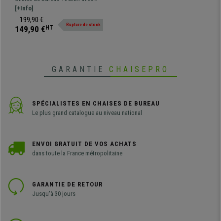
Crème
structure métallique solide.
[+Info]
Assise et dossier avec
199,90 €
Rupture de stock
rembourrage.
149,90 €
HT
GARANTIE
CHAISEPRO
SPÉCIALISTES EN CHAISES DE BUREAU
Le plus grand catalogue au niveau national
ENVOI GRATUIT DE VOS ACHATS
dans toute la France métropolitaine
GARANTIE DE RETOUR
Jusqu'à 30 jours