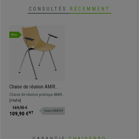
CONSULTÉS
RÉCEMMENT
Offre
Chaise de réunion AMIR
AVEC ACCOUDOIRS,
Chaise de réunion pratique AMIR
Commode et Pratique,
AVEC ACCOUDOIRS, design
[+Info]
Empilable, Beige
spectaculaire pour donner une
169,90 €
Envoi GRATUIT
touche moderne aux salles
109,90 €
HT
d'attente de conférences.
Disponible en différentes
couleurs.
GARANTIE
CHAISEPRO