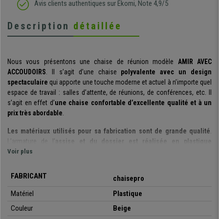
Avis clients authentiques sur Ekomi, Note 4,9/5
Description
détaillée
Nous vous présentons une chaise de réunion modèle
AMIR
AVEC
ACCOUDOIRS
. Il s’agit d’une chaise
polyvalente avec un design
spectaculaire
qui apporte une touche moderne et actuel à n’importe quel
espace de travail : salles d’attente, de réunions, de conférences, etc. Il
s’agit en effet d’
une chaise confortable d’excellente qualité et à un
prix très abordable
.
Les matériaux utilisés pour sa fabrication sont de grande qualité
.
L’armature de l’
assise et du dossier est réalisée en plastique
résistant
Voir plus
et avec un design apportant un grand confort à ses utilisateurs.
Sa
structure est construite à l’aide un cadre avec des tubes en acier
et les 4 pieds chromés
. Elles sont parfaites pour offrir à vos clients ou
FABRICANT
chaisepro
invités une assise robuste, confortable et de qualité.
Matériel
Plastique
Il s’agit d’un modèle très pratique et polyvalent
: vous pouvez les
Couleur
Beige
utiliser lors des réunions, avec des clients, dans les salles d’attente, de