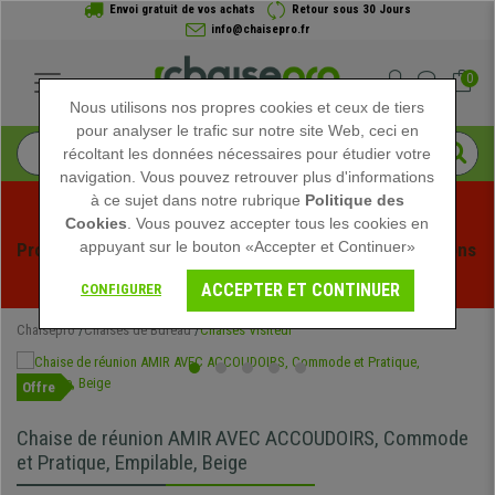
Envoi gratuit de vos achats
Retour sous 30 Jours
info@chaisepro.fr
0
Nous utilisons nos propres cookies et ceux de tiers
pour analyser le trafic sur notre site Web, ceci en
récoltant les données nécessaires pour étudier votre
navigation. Vous pouvez retrouver plus d'informations
à ce sujet dans notre rubrique
Politique des
Cookies
. Vous pouvez accepter tous les cookies en
appuyant sur le bouton «Accepter et Continuer»
Profitez des soldes d'été chez Chaisepro ! Des réductions 
exclusives pour une durée limitée - 
Voir l'offre
 -
ACCEPTER ET CONTINUER
CONFIGURER
Chaisepro
Chaises de Bureau
Chaises Visiteur
Offre
Chaise de réunion AMIR AVEC ACCOUDOIRS, Commode
et Pratique, Empilable, Beige