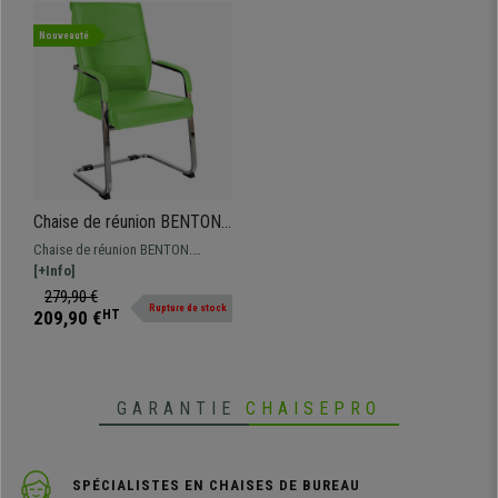
Nouveauté
Chaise de réunion BENTON,
Grand Rembourrage et
Chaise de réunion BENTON.
Design élégant, en Cuir Vert
Assise et dossier avec un grand
[+Info]
rembourrage et revêtement en cuir
279,90 €
Rupture de stock
synthétique de grande qualité.
209,90 €
HT
GARANTIE
CHAISEPRO
SPÉCIALISTES EN CHAISES DE BUREAU