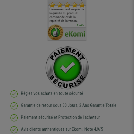
commande
Entière satisfaction tant
Heureusement surpris de
Siege confortable qui
service cl
 je tenais
sur le produit que sur les
la qualité du produit
correspond à mes
bien qu'a
uipe qui
délais de livraison, et
commandé et de la
attentes et mes besoins.
problème 
en
surtout l'accueil
rapidité de livraison.
J'ai pu comparer avec des
abîmé) tou
téléphonique compétent
sièges que l'on trouve
oeuvre po
PLUS...
e
et agréable.
dans les grandes surfaces
ce produit
ivement
de l'aménagement et ne
meilleurs 
regrette pas mon achat.
de l'achat
de belle q
Réglez vos achats en toute sécurité
Garantie de retour sous 30 Jours, 2 Ans Garantie Totale
Paiement sécurisé et Protection de l'acheteur
Avis clients authentiques sur Ekomi, Note 4,9/5