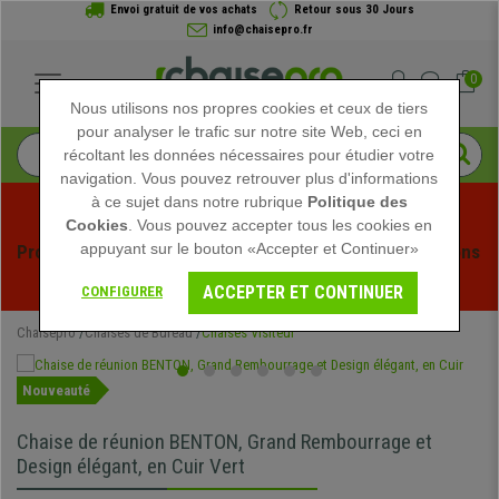
Envoi gratuit de vos achats
Retour sous 30 Jours
info@chaisepro.fr
0
Nous utilisons nos propres cookies et ceux de tiers
pour analyser le trafic sur notre site Web, ceci en
récoltant les données nécessaires pour étudier votre
navigation. Vous pouvez retrouver plus d'informations
à ce sujet dans notre rubrique
Politique des
Cookies
. Vous pouvez accepter tous les cookies en
appuyant sur le bouton «Accepter et Continuer»
Profitez des soldes d'été chez Chaisepro ! Des réductions 
exclusives pour une durée limitée - 
Voir l'offre
 -
ACCEPTER ET CONTINUER
CONFIGURER
Chaisepro
Chaises de Bureau
Chaises Visiteur
Nouveauté
Chaise de réunion BENTON, Grand Rembourrage et
Design élégant, en Cuir Vert