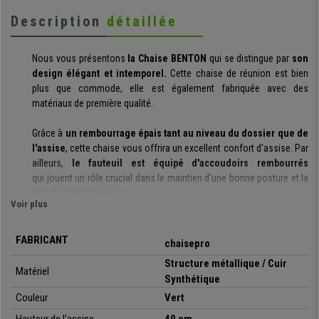
Description
détaillée
Nous vous présentons
la Chaise BENTON
qui se distingue par
son
design élégant et intemporel.
Cette chaise de réunion est bien
plus que
commode, elle est également fabriquée avec des
matériaux de première qualité.
Grâce à
un rembourrage épais tant au niveau du dossier que de
l'assise
, cette chaise vous offrira un excellent confort d'assise.
Par
ailleurs,
le fauteuil est équipé d'accoudoirs rembourrés
qui jouent un rôle crucial dans le maintien d’une bonne posture et la
réduction des tensions.
Voir plus
Le revêtement est en
cuir synthéttique
durable
,
facile à nettoyer
et à entretenir.
FABRICANT
chaisepro
Structure métallique / Cuir
La Chaise BENTON est disponible dans six couleurs.
Ainsi, vous
Matériel
Synthétique
pourrez vous offrir la version idéale en accord avec votre mobilier et
Couleur
Vert
votre décoration !
Sa structure métallique chromé robuste assure une grande stabilité