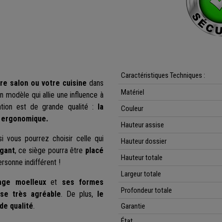
Caractéristiques Techniques :
e salon ou votre cuisine
dans
Matériel
n modèle qui allie une influence à
ation est de grande qualité :
la
Couleur
t ergonomique.
Hauteur assise
i vous pourrez choisir celle qui
Hauteur dossier
égant
, ce siège pourra être
placé
Hauteur totale
ersonne indifférent !
Largeur totale
age moelleux
et
ses formes
Profondeur totale
ise très agréable
. De plus,
le
de qualité
.
Garantie
État