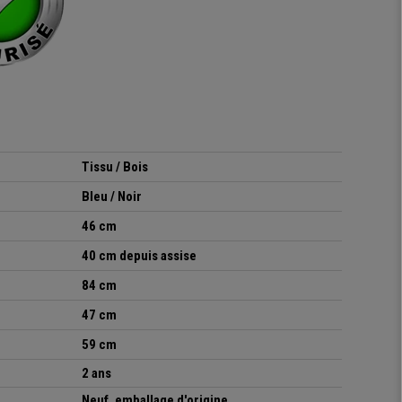
Tissu / Bois
Bleu / Noir
46 cm
40 cm depuis assise
84 cm
47 cm
59 cm
2 ans
Neuf, emballage d'origine