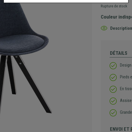
Rupture de stock
Couleur indisp
Description
DÉTAILS
Design
Pieds e
En tiss
Assise
Grande
ENVOI ET