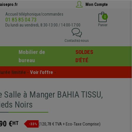
aisepro.fr
Mon Compte
Accueil téléphonique/commandes
0
01 85 85 04 73
Du lundi au vendredi, 8:30-13:00 / 14:00-17:00
Panier
Contactez-nous
Mobilier de
SOLDES
bureau
D'ÉTÉ
urée limitée - 
Voir l'offre
 -
e Salle à Manger BAHIA TISSU,
ieds Noirs
90 €
HT
(120,78 € TVA + Eco-Taxe Comprise)
-33%