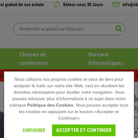
oi gratuit de vos achats
Retour sous 30 Jours
info@ch
Chaises de
Bureaux
conférence
Informatiques
es d'été chez Chaisepro ! Des réductions exclusives pour une d
Nous utilisons nos propres cookies et ceux de tiers pour
analyser le trafic sur notre site Web, ceci en récoltant les
données nécessaires pour étudier votre navigation. Vous
Chaise d
pouvez retrouver plus d'informations à ce sujet dans notre
rubrique
Politique des Cookies
. Vous pouvez accepter tous
Bleu et P
les cookies en appuyant sur le bouton «Accepter et
Continuer»
99,
149,90 €
ACCEPTER ET CONTINUER
CONFIGURER