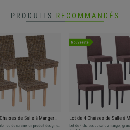
PRODUITS
RECOMMANDÉS
Nouveauté
 Chaises de Salle à Manger
Lot de 4 Chaises de Salle à 
Poly Rotin, Gris Naturel
ADRIA, En Tissu Marron, Pied
lon ou de cuisine, un produit design et
Lot de 4 chaises de salle à manger, gran