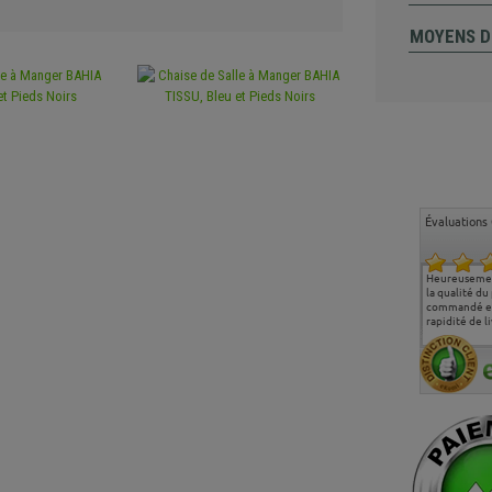
MOYENS D
Évaluations 
Ma deuxième commande
Entière satisfaction tant
Heureusemen
chez chaisepro, je tenais
sur le produit que sur les
la qualité du
à féliciter l'équipe qui
délais de livraison, et
commandé et
m'a toujours bien
surtout l'accueil
rapidité de li
conseillé, très
téléphonique compétent
aimablement je
et agréable.
recommande vivement