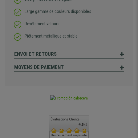
Large gamme de couleurs disponibles
Revêtement velours
Piétement métallique et stable
ENVOI ET RETOURS
MOYENS DE PAIEMENT
Évaluations Clients
4.8
/5
commande
Entière satisfaction tant
Heureusement surpris de
Siege confortable qui
service cl