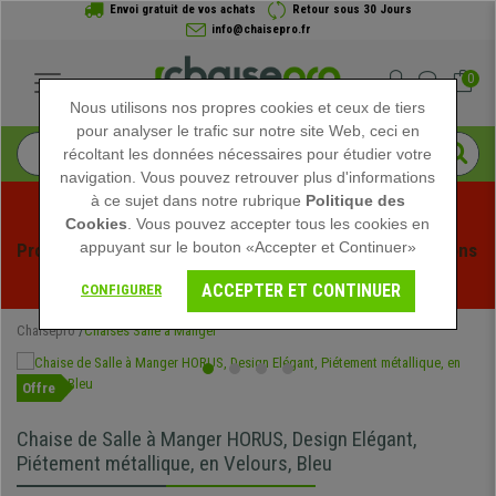
Envoi gratuit de vos achats
Retour sous 30 Jours
info@chaisepro.fr
0
Nous utilisons nos propres cookies et ceux de tiers
pour analyser le trafic sur notre site Web, ceci en
récoltant les données nécessaires pour étudier votre
navigation. Vous pouvez retrouver plus d'informations
à ce sujet dans notre rubrique
Politique des
Cookies
. Vous pouvez accepter tous les cookies en
appuyant sur le bouton «Accepter et Continuer»
Profitez des soldes d'été chez Chaisepro ! Des réductions 
exclusives pour une durée limitée - 
Voir l'offre
 -
ACCEPTER ET CONTINUER
CONFIGURER
Chaisepro
Chaises Salle à Manger
Offre
Chaise de Salle à Manger HORUS, Design Elégant,
Piétement métallique, en Velours, Bleu