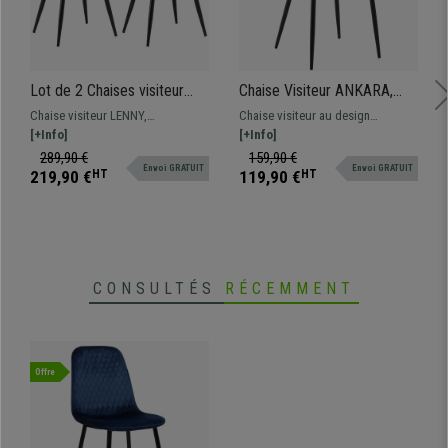
Lot de 2 Chaises visiteur
Chaise Visiteur ANKARA,
LENNY, Piétement
Grand Confort, en Velours,
Chaise visiteur LENNY,
Chaise visiteur au design
métallique Noir, en Velours,
Noir
confortable et design -
[+Info]
moderne, revêtement en tissu.
[+Info]
Noir
disponibles en divers coloris !
Fonctionnelle et moderne.
289,90 €
159,90 €
Envoi GRATUIT
Envoi GRATUIT
219,90 €
HT
119,90 €
HT
CONSULTÉS
RÉCEMMENT
Offre