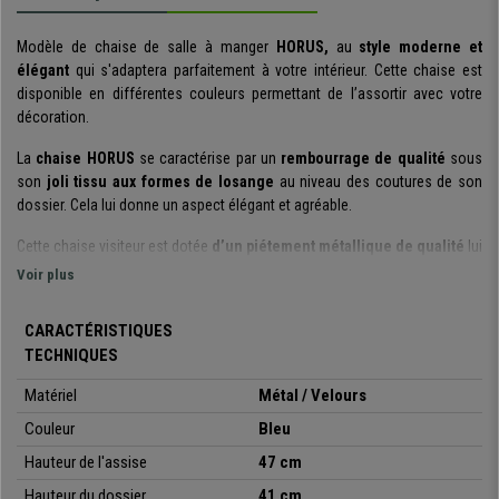
Modèle de chaise de salle à manger
HORUS,
au
style moderne et
élégant
qui s'adaptera parfaitement à votre intérieur. Cette chaise est
disponible en différentes couleurs permettant de l’assortir avec votre
décoration.
La
chaise HORUS
se caractérise par un
rembourrage de qualité
sous
son
joli tissu aux formes de losange
au niveau des coutures de son
dossier. Cela lui donne un aspect élégant et agréable.
Cette chaise visiteur est dotée
d’un piétement métallique de qualité
lui
permettant une
grande stabilité
pour recevoir un accueil intensif du
Voir plus
public. De plus, ses pieds sont équipés de
patins antidérapants et anti-
rayures.
CARACTÉRISTIQUES
TECHNIQUES
Elle est tout autant
élégante que robuste
, en effet sa
solide structure
métallique
lui permet de supporter une
capacité de charge de 150 kg !
Matériel
Métal / Velours
Il s’agit d’un avantage indéniable pour une
utilisation intensive.
Couleur
Bleu
Ce modèle de
chaise confortable et polyvalent
est disponible avec
Hauteur de l'assise
47 cm
un
revêtement
en
tissu ou en velours
,
beaucoup de couleurs
sont
également disponibles pour vous permettre de choisir celle qui
Hauteur du dossier
41 cm