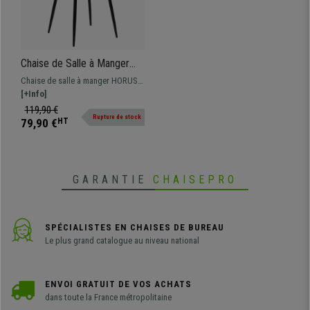
Chaise de Salle à Manger
HORUS, Design Elégant,
Chaise de salle à manger HORUS,
Piétement métallique, en
un modèle au design exclusif,
[+Info]
Velours, Bleu
parfaite si vous recherchez une
119,90 €
Rupture de stock
chaise élégante.
79,90 €
HT
GARANTIE
CHAISEPRO
SPÉCIALISTES EN CHAISES DE BUREAU
Le plus grand catalogue au niveau national
ENVOI GRATUIT DE VOS ACHATS
dans toute la France métropolitaine