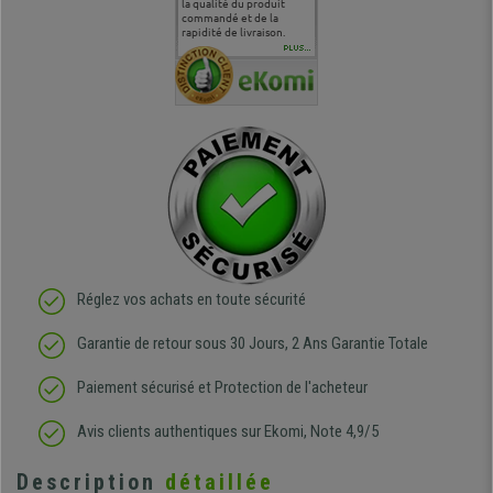
 je tenais
sur le produit que sur les
la qualité du produit
correspond à mes
bien qu'a
uipe qui
délais de livraison, et
commandé et de la
attentes et mes besoins.
problème 
en
surtout l'accueil
rapidité de livraison.
J'ai pu comparer avec des
abîmé) tou
téléphonique compétent
sièges que l'on trouve
oeuvre po
PLUS...
e
et agréable.
dans les grandes surfaces
ce produit
ivement
de l'aménagement et ne
meilleurs 
regrette pas mon achat.
de l'achat
de belle q
Réglez vos achats en toute sécurité
Garantie de retour sous 30 Jours, 2 Ans Garantie Totale
Paiement sécurisé et Protection de l'acheteur
Avis clients authentiques sur Ekomi, Note 4,9/5
Description
détaillée