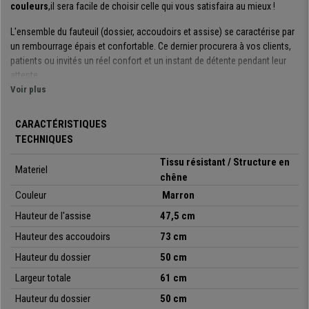
couleurs
,il sera facile de choisir celle qui vous satisfaira au mieux !
L'ensemble du fauteuil (dossier, accoudoirs et assise) se caractérise par
un
rembourrage épais et confortable
. Ce dernier procurera à vos clients,
patients ou invités un réel confort et un instant de détente pendant leur
attente.
Voir plus
Le revêtement en tissu de qualité
garantit un entretien facile, il est
doux au toucher. Le NIAGARA se distingue par
son design
, il saura
CARACTÉRISTIQUES
trouver sa place dans votre salle de réunion, votre bureau ou même votre
TECHNIQUES
salon. Il s’agit d’un produit au style étudié.
Tissu résistant / Structure en
Materiel
Les
formes enveloppantes du modèle
, ainsi que , le
dossier haut,
chêne
l’assise large et les accoudoirs
rembourrés
garantissent le confort
Couleur
Marron
optimal de l’utilisateur. Nous avons ici un modèle esthétique et
confortable. Que demander de plus !
Hauteur de l'assise
47,5 cm
Hauteur des accoudoirs
73 cm
Le
piétement est composé de quatre pieds en bois
, la stabilité de
l’ensemble du siège est ainsi assurée. Les embouts
antidérapant et
Hauteur du dossier
50 cm
anti-rayures
permettent au fauteuil de rester fixe, pour plus de sécurité,
Largeur totale
61 cm
ils protègent également le sol.
Hauteur du dossier
50 cm
Pour résumer nous avons ici un
siège qui allie avec succès
design et