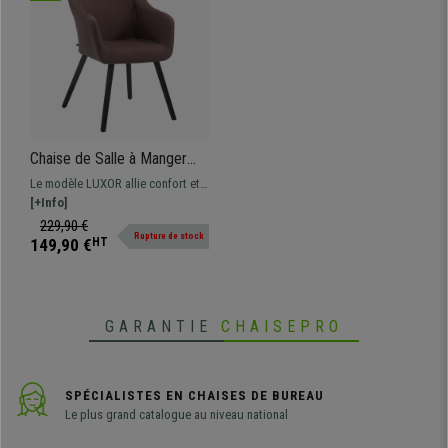
Chaise de Salle à Manger
LUXOR, Tissu Marron, Pieds
Le modèle LUXOR allie confort et
en Chêne Noirs
style, il est parfait pour votre salle
[+Info]
à manger. En tissu, plusieurs
229,90 €
Rupture de stock
couleurs disponibles.
149,90 €
HT
GARANTIE
CHAISEPRO
SPÉCIALISTES EN CHAISES DE BUREAU
Le plus grand catalogue au niveau national