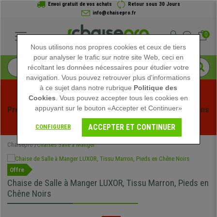
Envoi gratuit de vos achats
Retour sous 30 Jours
info@chaisepro.fr
0
Nous utilisons nos propres cookies et ceux de tiers
pour analyser le trafic sur notre site Web, ceci en
récoltant les données nécessaires pour étudier votre
navigation. Vous pouvez retrouver plus d'informations
à ce sujet dans notre rubrique
Politique des
Cookies
. Vous pouvez accepter tous les cookies en
appuyant sur le bouton «Accepter et Continuer»
Profitez des soldes d'été chez Chaisepro ! Des réductions 
exclusives pour une durée limitée - 
Voir l'offre
 -
ACCEPTER ET CONTINUER
CONFIGURER
Chaisepro
Chaises Salle à Manger
Offre
Chaise de Salle à Manger LUXOR, Tissu Marron, Pieds en
Chêne Noirs