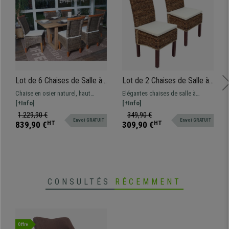
Lot de 6 Chaises de Salle à
Lot de 2 Chaises de Salle à
Manger SEDRI, en Osier
Manger SABANA, En Rotin,
Chaise en osier naturel, haut
Elégantes chaises de salle à
Marron, Structure en Bois
Avec Coussin, Couleur
dossier, finitions soignées avec
[+Info]
manger, très bon rapport qualité-
[+Info]
d'Acajou, Coussins Inclus
Naturelle Claire
structure en bois d'acajou,
prix. Pratiques et robustes, en
1.229,90 €
349,90 €
Envoi GRATUIT
Envoi GRATUIT
coussins inclus
rotin et bois
839,90 €
HT
309,90 €
HT
CONSULTÉS
RÉCEMMENT
Offre