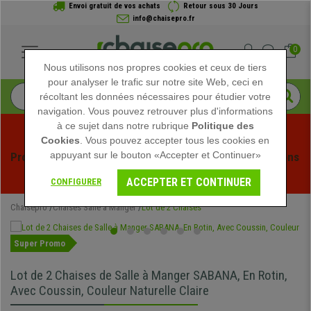
Envoi gratuit de vos achats
Retour sous 30 Jours
info@chaisepro.fr
0
Nous utilisons nos propres cookies et ceux de tiers
pour analyser le trafic sur notre site Web, ceci en
récoltant les données nécessaires pour étudier votre
navigation. Vous pouvez retrouver plus d'informations
à ce sujet dans notre rubrique
Politique des
Cookies
. Vous pouvez accepter tous les cookies en
appuyant sur le bouton «Accepter et Continuer»
Profitez des soldes d'été chez Chaisepro ! Des réductions 
exclusives pour une durée limitée - 
Voir l'offre
 -
ACCEPTER ET CONTINUER
CONFIGURER
Chaisepro
Chaises Salle à Manger
Lot de 2 Chaises
Super Promo
Lot de 2 Chaises de Salle à Manger SABANA, En Rotin,
Avec Coussin, Couleur Naturelle Claire