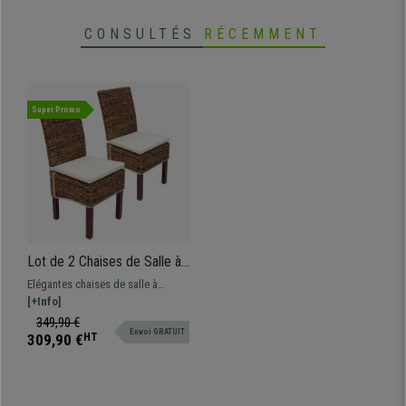
CONSULTÉS
RÉCEMMENT
Super Promo
Lot de 2 Chaises de Salle à
Manger SABANA, En Rotin,
Elégantes chaises de salle à
Avec Coussin, Couleur
manger, très bon rapport qualité-
[+Info]
Naturelle Claire
prix. Pratiques et robustes, en
349,90 €
Envoi GRATUIT
rotin et bois
309,90 €
HT