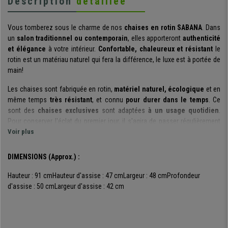
Description
détaillée
Vous tomberez sous le charme de nos
chaises en rotin SABANA
. Dans
un
salon traditionnel ou contemporain
, elles apporteront
authenticité
et élégance
à votre intérieur.
Confortable, chaleureux et résistant
le
rotin est un matériau naturel qui fera la différence, le luxe est à portée de
main!
Les chaises sont fabriquée en rotin,
matériel naturel, écologique
et en
même temps
très résistant
, et connu
pour durer dans le temps
. Ce
sont des
chaises exclusives
sont adaptées
à un usage quotidien
.
Pour conserver l'éclat du premier jour, il s'agira de passer régulièrement
un chiffon sec et nettoyer les interstices avec un aspirateur.
Voir plus
Les matériaux naturels utilisés apportent une beauté inégalable.
Chaque
DIMENSIONS (Approx.) :
chaise est unique et apporte chaleur et authenticité
à votre salle à
manger, un salon ou une chambre à coucher. Elles sont réellement
Hauteur : 91 cm
Hauteur d'assise : 47 cm
Largeur : 48 cm
Profondeur
incomparables, et se
marieront parfaitement avec votre mobilier en
d'assise : 50 cm
Largeur d'assise : 42 cm
bois
et apporteront
une chaleur naturelle
dans une ambiance moderne.
La structure et les pieds sont en bois massif
, ce sont des chaises
d'une
grande stabilité
conçues pour durer de longues années. Elles sont