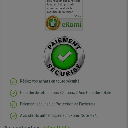
commande
Entière satisfaction tant
Heureusement surpris de
Siege confortable qui
service cl
 je tenais
sur le produit que sur les
la qualité du produit
correspond à mes
bien qu'a
uipe qui
délais de livraison, et
commandé et de la
attentes et mes besoins.
problème 
en
surtout l'accueil
rapidité de livraison.
J'ai pu comparer avec des
abîmé) tou
téléphonique compétent
sièges que l'on trouve
oeuvre po
PLUS...
e
et agréable.
dans les grandes surfaces
ce produit
ivement
de l'aménagement et ne
meilleurs 
regrette pas mon achat.
de l'achat
de belle q
Réglez vos achats en toute sécurité
Garantie de retour sous 30 Jours, 2 Ans Garantie Totale
Paiement sécurisé et Protection de l'acheteur
Avis clients authentiques sur Ekomi, Note 4,9/5