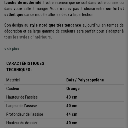
touche de modernité
à votre intérieur que ce soit dans votre cuisine ou
dans votre salle à manger. Vous n’aurez pas à choisir entre
confort et
esthétique
car ce modèle allie les deux à la perfection.
Son design au
style nordique très tendance
aujourd'hui en termes de
décoration et sa large gamme de couleurs sera parfait pour s'adapter à
tous les styles d'intérieurs.
De par ses formes elle assurera une
posture confortable
à ses
Voir plus
utilisateurs. Les
accoudoirs intégrés
sont vraiment
utiles et agréables
,
idéal pour offrir aux utilisateurs une
assise confortable et de qualité
. Le
CARACTÉRISTIQUES
dossier et l'assise sont en plastique renforcé et se caractérisent par
TECHNIQUES :
une
épaisseur supérieure
à celle utilisée habituellement pour ce type de
chaises.
Matériel
Bois /
Polypropylène
De plus elle a été conçue avec des
Couleur
matériaux de qualité
Orange
. En effet, sa
structure est composée de pieds en hêtre, renforcés par des embouts
Hauteur de l'assise
43 cm
métalliques qui garantissent la
résistance et la stabilité de l’assise.
Largeur de l'assise
40 cm
Les extrémités des pieds ont des caoutchoucs antidérapants, vous
pouvez donc utiliser la chaise en toute sécurité tout en protégeant votre
Profondeur de l'assise
44 cm
sol des rayures.
Hauteur du dossier
40 cm