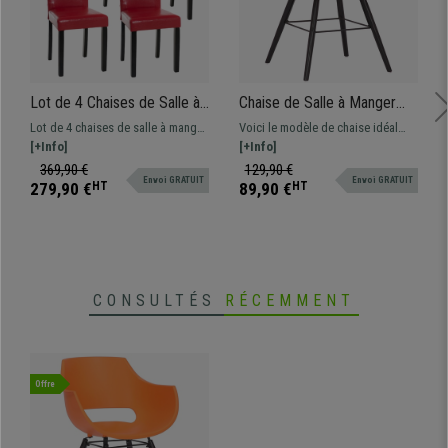
Lot de 4 Chaises de Salle à
Chaise de Salle à Manger
Manger CAPRI, Joli Design,
SUMMER Vert, Design
Lot de 4 chaises de salle à manger.
Voici le modèle de chaise idéal
Cuir Rouge et Pieds Noirs
Nordique, Pieds en Bois
Structure et pieds en bois
[+Info]
pour donner une touche de
[+Info]
Noir
résistant. Très bon rapport
modernité à votre salle à manger
369,90 €
129,90 €
Envoi GRATUIT
Envoi GRATUIT
qualité/prix!
ou cuisine. Cette chaise sublimera
279,90 €
HT
89,90 €
HT
votre intérieur grâce à son design
élégant et sa forme envoûtante.
CONSULTÉS
RÉCEMMENT
Offre