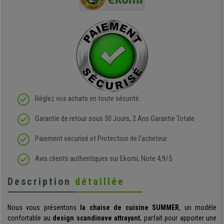
regrette pas mon achat.
de l'achat
de belle q
Réglez vos achats en toute sécurité
Garantie de retour sous 30 Jours, 2 Ans Garantie Totale
Paiement sécurisé et Protection de l'acheteur
Avis clients authentiques sur Ekomi, Note 4,9/5
Description
détaillée
Nous vous présentons
la chaise de cuisine SUMMER
, un modèle
confortable au
design scandinave attrayant
, parfait pour apporter une