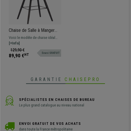
Chaise de Salle à Manger
SUMMER Orange, Design
Voici le modèle de chaise idéal
Nordique, Pieds en Bois
pour donner une touche de
[+Info]
Noir
modernité à votre salle à manger
129,90 €
Envoi GRATUIT
ou cuisine. Cette chaise sublimera
89,90 €
HT
votre intérieur grâce à son design
élégant et sa forme envoûtante.
GARANTIE
CHAISEPRO
SPÉCIALISTES EN CHAISES DE BUREAU
Le plus grand catalogue au niveau national
ENVOI GRATUIT DE VOS ACHATS
dans toute la France métropolitaine