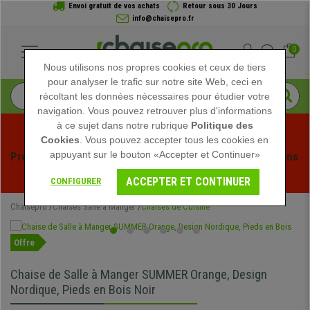
Envoi gratuit de vos achats
Retour sous 30 Jours
info@chaisepro.fr
0
Nous utilisons nos propres cookies et ceux de tiers
pour analyser le trafic sur notre site Web, ceci en
récoltant les données nécessaires pour étudier votre
navigation. Vous pouvez retrouver plus d'informations
à ce sujet dans notre rubrique
Politique des
Cookies
. Vous pouvez accepter tous les cookies en
appuyant sur le bouton «Accepter et Continuer»
Profitez des soldes d'été chez Chaisepro ! Des réductions 
exclusives pour une durée limitée - 
Voir l'offre
 -
ACCEPTER ET CONTINUER
CONFIGURER
Chaisepro
Chaises Salle à Manger
Chaises de Cuisine
Offre
Chaise de Salle à Manger SUMMER Orange, Design
Nordique, Pieds en Bois Noir