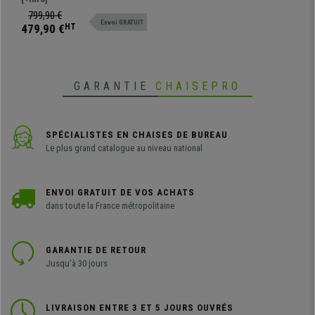
Chromée, Utilisation 8H, en
gamme, très confortable, qui
799,90 €
Maille, Noir
Envoi GRATUIT
présente de nombreux réglages et
479,90 €
HT
une structure en acier chromé,
pour une finition premium.
GARANTIE
CHAISEPRO
SPÉCIALISTES EN CHAISES DE BUREAU
Le plus grand catalogue au niveau national
ENVOI GRATUIT DE VOS ACHATS
dans toute la France métropolitaine
GARANTIE DE RETOUR
Jusqu'à 30 jours
LIVRAISON ENTRE 3 ET 5 JOURS OUVRÉS