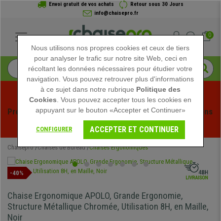
Envoi gratuit de vos achats
Retour sous 30 Jours
info@chaisepro.fr
0
Nous utilisons nos propres cookies et ceux de tiers
pour analyser le trafic sur notre site Web, ceci en
récoltant les données nécessaires pour étudier votre
navigation. Vous pouvez retrouver plus d'informations
à ce sujet dans notre rubrique
Politique des
Cookies
. Vous pouvez accepter tous les cookies en
appuyant sur le bouton «Accepter et Continuer»
Profitez des soldes d'été chez Chaisepro ! Des réductions 
exclusives pour une durée limitée - 
Voir l'offre
 -
ACCEPTER ET CONTINUER
CONFIGURER
Chaisepro
Chaises de Bureau
Chaises Ergonomiques
-40%
Chaise Ergonomique APOLO, Grande Ergonomie,
Structure Métallique Chromée, Utilisation 8H, en Maille,
Noir