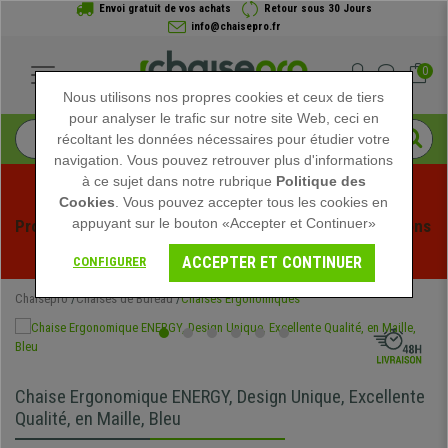
Envoi gratuit de vos achats
Retour sous 30 Jours
info@chaisepro.fr
0
Nous utilisons nos propres cookies et ceux de tiers
pour analyser le trafic sur notre site Web, ceci en
récoltant les données nécessaires pour étudier votre
navigation. Vous pouvez retrouver plus d'informations
à ce sujet dans notre rubrique
Politique des
Cookies
. Vous pouvez accepter tous les cookies en
appuyant sur le bouton «Accepter et Continuer»
Profitez des soldes d'été chez Chaisepro ! Des réductions 
exclusives pour une durée limitée - 
Voir l'offre
 -
ACCEPTER ET CONTINUER
CONFIGURER
Chaisepro
Chaises de Bureau
Chaises Ergonomiques
Chaise Ergonomique ENERGY, Design Unique, Excellente
Qualité, en Maille, Bleu