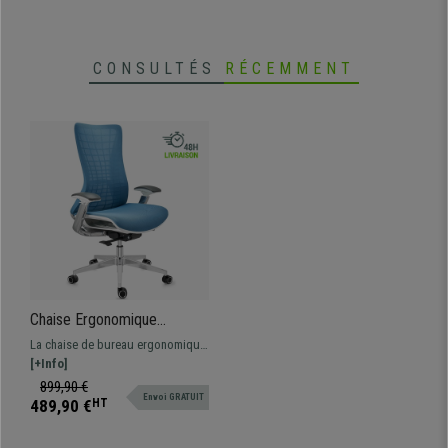
conférence. Disponible en
différentes couleurs.
CONSULTÉS
RÉCEMMENT
Chaise Ergonomique
ENERGY, Design Unique,
La chaise de bureau ergonomique
Excellente Qualité, en Maille,
ENERGY est 100% exclusive :
[+Info]
Bleu
design moderne, excellente
899,90 €
Envoi GRATUIT
qualité, et confort optimal.
489,90 €
HT