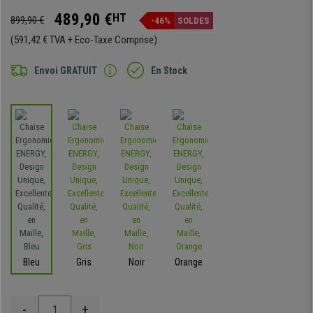
489,90 €
HT
899,90 €
-46%
SOLDES
(591,42 € TVA + Eco-Taxe Comprise)
Envoi GRATUIT
En Stock
Bleu
Gris
Noir
Orange
-
+