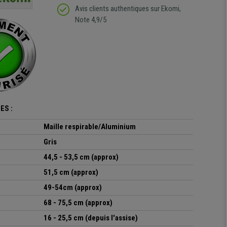
regrette pas mon achat.
de l'achat de ce bureau
Avis clients authentiques sur Ekomi,
de belle qualité
Note 4,9/5
ES :
Maille respirable/Aluminium
Gris
44,5 - 53,5 cm
(approx)
51,5 cm (approx)
49-54cm (approx)
68 - 75,5 cm (approx)
16 - 25,5 cm
(depuis l'assise)