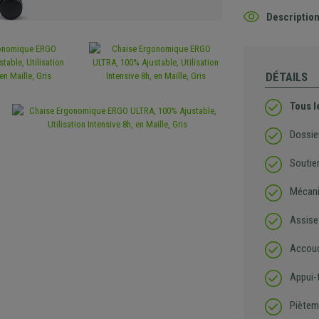
Description
DÉTAILS
Tous l
Dossier
Soutie
Mécani
Assise 
Accoudo
Appui-t
Piètem