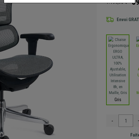
8
1.199,90 €
Envoi GRA
Gris
-
Fait