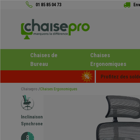
01 85 85 04 73
Env
Chaises de
Chaises
Bureau
Ergonomiques
Profitez des sold
Chaisepro
Chaises Ergonomiques
Inclinaison
Synchrone