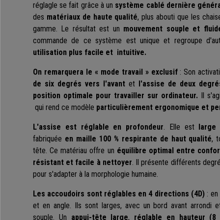
réglagle se fait grâce à un
système cablé
dernière génér
des
matériaux de haute qualité
, plus abouti que les chai
gamme. Le résultat est un
mouvement souple et fluid
commande de ce système est unique et regroupe d'autr
utilisation plus facile et intuitive.
On remarquera le
« mode travail » exclusif
: Son activa
de six degrés vers l'avant
et
l'assise de deux degré
position optimale pour travailler sur ordinateur.
Il s'a
qui rend ce modèle
particulièrement ergonomique et pe
L'assise est réglable en profondeur
. Elle est
large
fabriquée
en maille 100 % respirante de haut qualité
, 
tête. Ce matériau offre un
équilibre optimal entre confo
résistant et facile à nettoyer
. Il présente différents degr
pour s'adapter à la morphologie humaine.
Les accoudoirs sont réglables en 4 directions
(4D)
: en 
et en angle. Ils sont larges, avec un bord avant arrondi
souple. Un
appui-tête large
,
réglable en
hauteur (8 