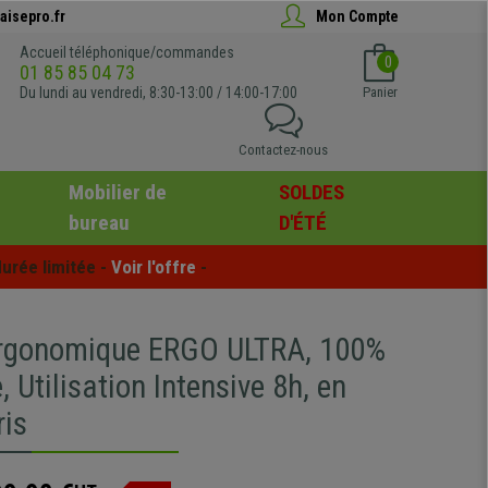
aisepro.fr
Mon Compte
Accueil téléphonique/commandes
0
01 85 85 04 73
Du lundi au vendredi, 8:30-13:00 / 14:00-17:00
Panier
Contactez-nous
Mobilier de
SOLDES
bureau
D'ÉTÉ
urée limitée - 
Voir l'offre
 -
rgonomique ERGO ULTRA, 100%
, Utilisation Intensive 8h, en
ris