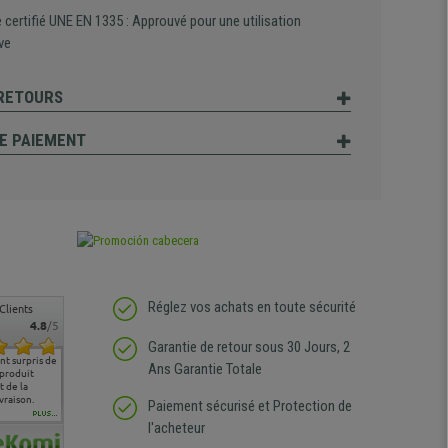
certifié UNE EN 1335 : Approuvé pour une utilisation
ve
 RETOURS
E PAIEMENT
Réglez vos achats en toute sécurité
Clients
4.8
/5
Garantie de retour sous 30 Jours, 2
t surpris de
Siege confortable qui
service client à l'écoute
pas de remarque
nous so
Ans Garantie Totale
 produit
correspond à mes
bien qu'ayant eu un
particulière
satisfai
 de la
attentes et mes besoins.
problème (produit
ergono
vraison.
J'ai pu comparer avec des
abîmé) tout a été mis en
Paiement sécurisé et Protection de
sièges que l'on trouve
oeuvre pour remplacer
PLUS...
l'acheteur
dans les grandes surfaces
ce produit et ce dans les
de l'aménagement et ne
meilleurs délais. content