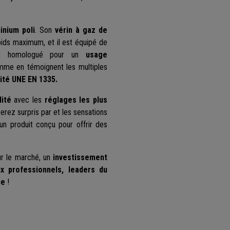
inium poli
. Son
vérin à gaz de
ids maximum, et il est équipé de
t homologué pour un
usage
mme en témoignent les multiples
ité
UNE EN 1335.
ité
avec les
réglages les plus
erez surpris par et les sensations
d'un produit conçu pour offrir des
ur le marché, un
investissement
x professionnels, leaders du
ce
!