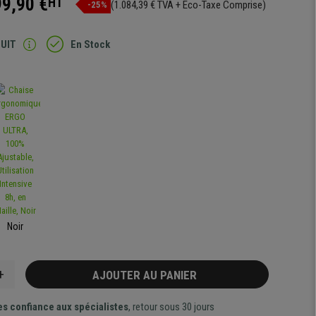
99,90 €
HT
(1.084,39 € TVA + Eco-Taxe Comprise)
-25%
TUIT
En Stock
Noir
+
AJOUTER AU PANIER
es confiance aux spécialistes
, retour sous 30 jours