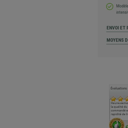
Modèle 
intensi
ENVOI ET
MOYENS D
Évaluations 
Ma deuxième commande
Entière satisfaction tant
Heureusemen
chez chaisepro, je tenais
sur le produit que sur les
la qualité du
à féliciter l'équipe qui
délais de livraison, et
commandé et
m'a toujours bien
surtout l'accueil
rapidité de li
conseillé, très
téléphonique compétent
aimablement je
et agréable.
recommande vivement