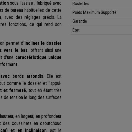
ation
sous l'assise , fabriqué avec
Roulettes
ses de bureau habituelles de cette
Poids Maximum Supporté
e
, avec des réglages précis. La
Garantie
es fonctions, ce qui rend son
État
tion permet d
'incliner le dossier
s vers le bas
, offrant ainsi une
git d'une
caractéristique unique
rformant.
 avec bords arrondis
. Elle est
tout comme le dossier et l'appui-
rt et fermeté
, tout en étant très
és de tension le long des surfaces
hauteur, en largeur, en profondeur
 et des coussinets en caoutchouc
cm) et en inclinaison
, est le