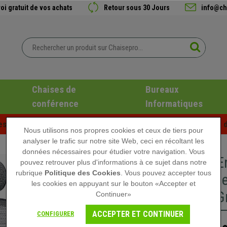
oi gratuit de vos achats
Retour sous 30 Jours
info@ch
Chaises de
Bureaux
conférence
Informatiques
es d'été chez Chaisepro ! Des réductions exclusives pour une d
Nous utilisons nos propres cookies et ceux de tiers pour
analyser le trafic sur notre site Web, ceci en récoltant les
données nécessaires pour étudier votre navigation. Vous
Chaise E
pouvez retrouver plus d'informations à ce sujet dans notre
rubrique
Politique des Cookies
. Vous pouvez accepter tous
Ajustable
les cookies en appuyant sur le bouton «Accepter et
Maille, G
Continuer»
ACCEPTER ET CONTINUER
CONFIGURER