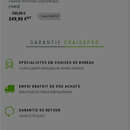
Fauteuil de Bureau Ergonomique
Utilisation 8 H, en Tissu et
trés confortable, parfaite pour une
[+Info]
Maille, Vert
utilisation intensive. Support
749,90 €
Envoi GRATUIT
lombaire et accoudoirs
549,90 €
HT
ajustables.
GARANTIE
CHAISEPRO
SPÉCIALISTES EN CHAISES DE BUREAU
Le plus grand catalogue au niveau national
ENVOI GRATUIT DE VOS ACHATS
dans toute la France métropolitaine
GARANTIE DE RETOUR
Jusqu'à 30 jours