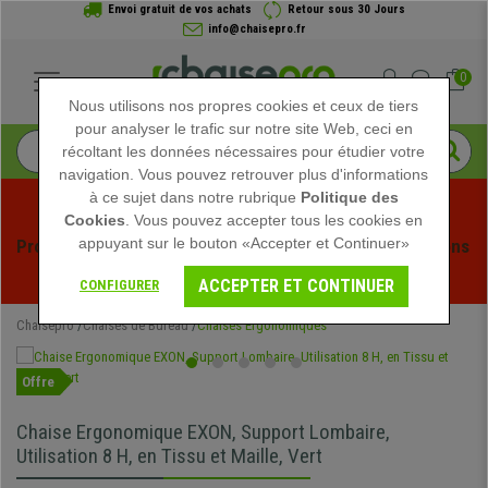
Envoi gratuit de vos achats
Retour sous 30 Jours
info@chaisepro.fr
0
Nous utilisons nos propres cookies et ceux de tiers
pour analyser le trafic sur notre site Web, ceci en
récoltant les données nécessaires pour étudier votre
navigation. Vous pouvez retrouver plus d'informations
à ce sujet dans notre rubrique
Politique des
Cookies
. Vous pouvez accepter tous les cookies en
appuyant sur le bouton «Accepter et Continuer»
Profitez des soldes d'été chez Chaisepro ! Des réductions 
exclusives pour une durée limitée - 
Voir l'offre
 -
ACCEPTER ET CONTINUER
CONFIGURER
Chaisepro
Chaises de Bureau
Chaises Ergonomiques
Offre
Chaise Ergonomique EXON, Support Lombaire,
Utilisation 8 H, en Tissu et Maille, Vert