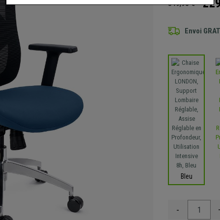
229
349,90 €
Envoi GRA
Bleu
-