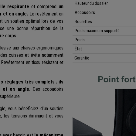
Hauteur du dossier
lle respirante
et comprend
un
Accoudoirs
r et en angle.
Le revêtement en
et un soutien optimal lors de vos
Roulettes
rise une bonne répartition de la
Poids maximum supporté
tre corps.
Poids
clusive aux chaises ergonomiques
État
 des cuisses et évite notamment
Garantie
.
Revêtement en tissu résistant et
 réglages très complets : ils
ur et en angle.
Ces accoudoirs
supérieure.
gle, vous bénéficiez d’un soutien
, les tensions diminuent et vous
us avez besoin est
le mécanisme