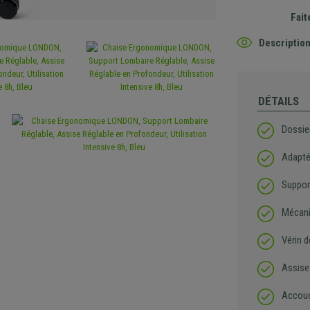
Fait
Description
DÉTAILS
Dossie
Adaptée
Suppor
Mécani
Vérin d
Assise
Accoud