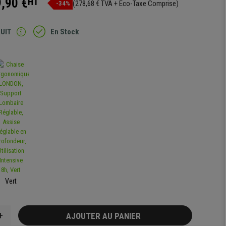
,90 €
HT
(278,68 € TVA + Eco-Taxe Comprise)
-34%
TUIT
En Stock
Vert
+
AJOUTER AU PANIER