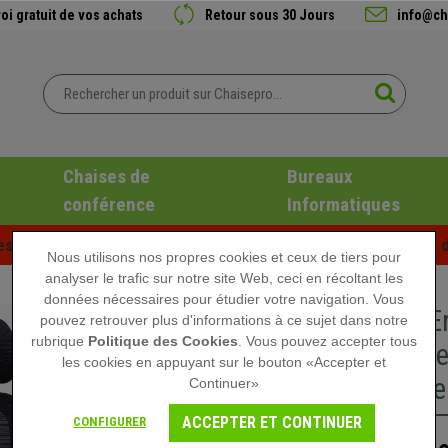
oi gratuit de vos achats
Retour sous 30 Jours
info@ch
Chaises de
Bureaux
conférence
Informatiques
es d'été chez Chaisepro ! Des réductions exclusives pour une d
Nous utilisons nos propres cookies et ceux de tiers pour
analyser le trafic sur notre site Web, ceci en récoltant les
données nécessaires pour étudier votre navigation. Vous
Chaise E
pouvez retrouver plus d'informations à ce sujet dans notre
rubrique
Politique des Cookies
. Vous pouvez accepter tous
Lombaire
les cookies en appuyant sur le bouton «Accepter et
Profondeu
Continuer»
ACCEPTER ET CONTINUER
CONFIGURER