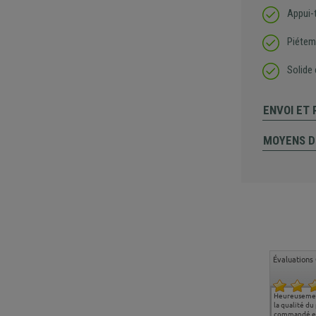
Appui-t
Piétem
Solide 
ENVOI ET
MOYENS D
Évaluations 
Ma deuxième commande
Entière satisfaction tant
Heureusemen
chez chaisepro, je tenais
sur le produit que sur les
la qualité du
à féliciter l'équipe qui
délais de livraison, et
commandé et