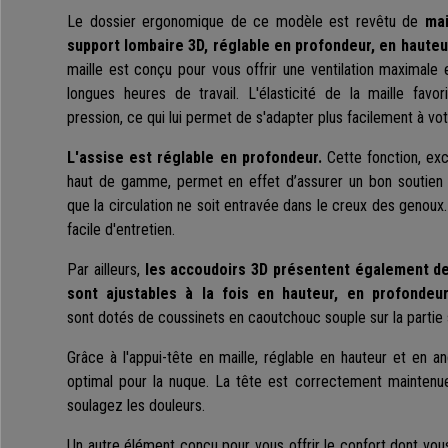
Le dossier ergonomique de ce modèle est revêtu de
mai
support lombaire 3D, réglable en profondeur, en hauteu
maille est conçu pour vous offrir une ventilation maximale 
longues heures de travail. L'élasticité de la maille favo
pression, ce qui lui permet de s'adapter plus facilement à vo
L'assise est réglable en profondeur.
Cette fonction, ex
haut de gamme, permet en effet d’assurer un bon soutien
que la circulation ne soit entravée dans le creux des genoux
facile d'entretien.
Par ailleurs,
les accoudoirs 3D présentent également des
sont ajustables à la fois en hauteur, en profonde
sont dotés de coussinets en caoutchouc souple sur la partie 
Grâce à l'appui-tête en maille, réglable en hauteur et en an
optimal pour la nuque. La tête est correctement maintenue
soulagez les douleurs.
Un autre élément conçu pour vous offrir le confort dont vo