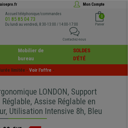
aisepro.fr
Mon Compte
Accueil téléphonique/commandes
0
01 85 85 04 73
Du lundi au vendredi, 8:30-13:00 / 14:00-17:00
Panier
Contactez-nous
Mobilier de
SOLDES
bureau
D'ÉTÉ
urée limitée - 
Voir l'offre
 -
rgonomique LONDON, Support
 Réglable, Assise Réglable en
r, Utilisation Intensive 8h, Bleu