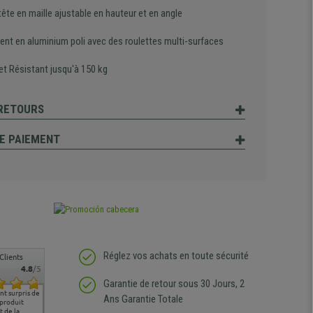
ête en maille ajustable en hauteur et en angle
ent en aluminium poli avec des roulettes multi-surfaces
et Résistant jusqu'à 150 kg
 RETOURS
E PAIEMENT
Réglez vos achats en toute sécurité
Clients
4.8
/5
Garantie de retour sous 30 Jours, 2
t surpris de
Siege confortable qui
service client à l'écoute
pas de remarque
nous so
Ans Garantie Totale
 produit
correspond à mes
bien qu'ayant eu un
particulière
satisfai
 de la
attentes et mes besoins.
problème (produit
ergono