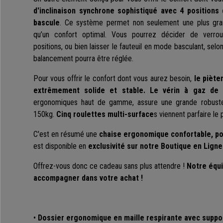
d'inclinaison synchrone sophistiqué avec
4 positions
bascule
.
Ce système permet non seulement une plus gran
qu’un confort optimal. Vous pourrez décider de verrouill
positions, ou bien laisser le fauteuil en mode basculant, selo
balancement pourra être réglée.
Pour vous offrir le confort dont vous aurez besoin,
le piète
extrêmement solide et stable.
Le vérin à gaz de 
ergonomiques haut de gamme, assure une grande robustes
150kg.
Cinq roulettes multi-surface
s viennent parfaire le
C'est en résumé une
chaise ergonomique confortable, po
est disponible en
exclusivité sur notre Boutique en Lign
Offrez-vous donc ce cadeau sans plus attendre !
Notre équi
accompagner dans votre achat !
•
Dossier ergonomique en maille respirante avec suppo