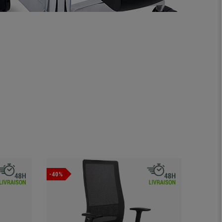
-40%
-36%
Offre