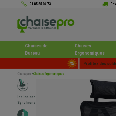
01 85 85 04 73
Env
Chaises de
Chaises
Bureau
Ergonomiques
Profitez des sold
Chaisepro
Chaises Ergonomiques
Inclinaison
Synchrone