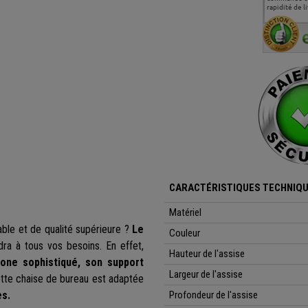
m'a toujours bien
surtout l'accueil
rapidité de li
conseillé, très
téléphonique compétent
aimablement je
et agréable.
recommande vivement
CARACTÉRISTIQUES TECHNIQU
Matériel
ble et de qualité supérieure ?
Le
Couleur
ra à tous vos besoins. En effet,
Hauteur de l'assise
hrone sophistiqué, son support
Largeur de l'assise
tte chaise de bureau est adaptée
es.
Profondeur de l'assise