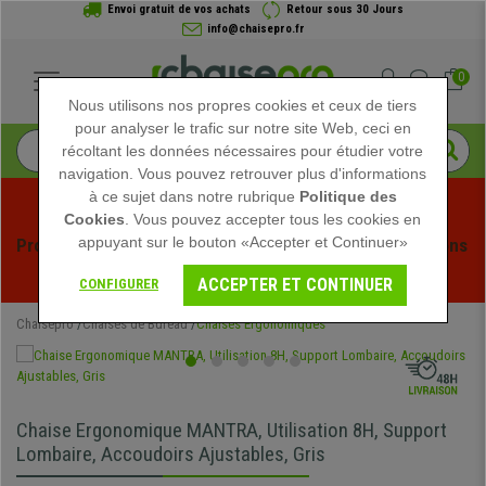
Envoi gratuit de vos achats
Retour sous 30 Jours
info@chaisepro.fr
0
Nous utilisons nos propres cookies et ceux de tiers
pour analyser le trafic sur notre site Web, ceci en
récoltant les données nécessaires pour étudier votre
navigation. Vous pouvez retrouver plus d'informations
à ce sujet dans notre rubrique
Politique des
Cookies
. Vous pouvez accepter tous les cookies en
appuyant sur le bouton «Accepter et Continuer»
Profitez des soldes d'été chez Chaisepro ! Des réductions 
exclusives pour une durée limitée - 
Voir l'offre
 -
ACCEPTER ET CONTINUER
CONFIGURER
Chaisepro
Chaises de Bureau
Chaises Ergonomiques
Chaise Ergonomique MANTRA, Utilisation 8H, Support
Lombaire, Accoudoirs Ajustables, Gris