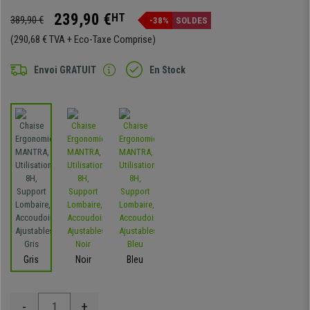
239,90 €
HT
389,90 €
-38%
SOLDES
(290,68 € TVA + Eco-Taxe Comprise)
Envoi GRATUIT
En Stock
Gris
Noir
Bleu
-
+