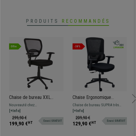
PRODUITS
RECOMMANDÉS
Offre
-38%
Chaise de bureau XXL
Chaise Ergonomique
TENOYA, Assise
SUPRA, Utilisation Intensive,
Nouveauté chez
Chaise de bureau SUPRA très
Rembourrée, Dossier en
Support Lombaire, en Tissu
chaisedebureau.fr, nous vous
[+Info]
confortable et robuste, idéale
[+Info]
maille, Noir
et Maille, Noir
présentons le modèle TENOYA.
pour une utilisation au bureau, en
299,90 €
209,90 €
Envoi GRATUIT
Envoi GRATUIT
Dossier en maille avec support
télétravail ou à la maison. Cette
199,90 €
HT
129,90 €
HT
lombaire, assise rembourrée avec
chaise se distingue par son
réglage en hauteur TOPLIFT et
soutien lombaire adaptable,