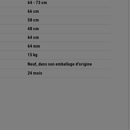
64 - 73 cm
66 cm
58 cm
48 cm
64 cm
64 mm
15 kg
Neuf, dans son emballage d'origine
24 mois