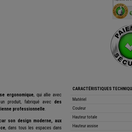
conseillé, très
téléphonique compétent
aimablement je
et agréable.
recommande vivement
CARACTÉRISTIQUES TECHNIQ
ise ergonomique
, qui allie avec
Matériel
 un produit, fabriqué avec
des
Couleur
dienne professionnelle
.
Hauteur totale
p
ar son design moderne, aux
Hauteur assise
ace
, dans tous les espaces dans