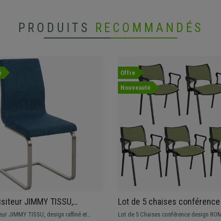
PRODUITS
RECOMMANDÉS
é
Offre
Nouveauté
isiteur JIMMY TISSU,
Lot de 5 chaises conférenc
e en Acier Inoxydable, Grand
AVEC ACCOUDOIRS, Rembour
eur JIMMY TISSU, design raffiné et
Lot de 5 Chaises conférence design RO