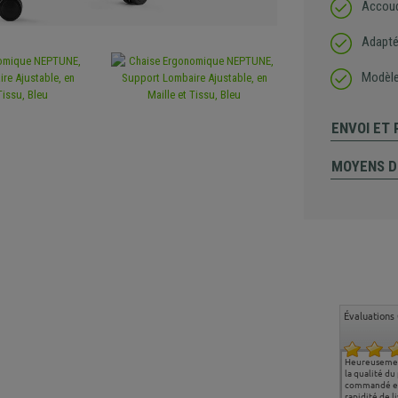
Accoud
Adapté 
Modèle
ENVOI ET
MOYENS D
Évaluations 
Ma deuxième commande
Entière satisfaction tant
Heureusemen
chez chaisepro, je tenais
sur le produit que sur les
la qualité du
à féliciter l'équipe qui
délais de livraison, et
commandé et
m'a toujours bien
surtout l'accueil
rapidité de li