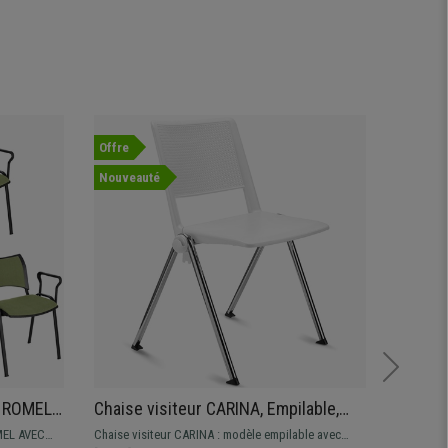
Offre
Offre
Nouveauté
e ROMEL
Chaise visiteur CARINA, Empilable,
Chaise 
rage
Crochets d’Attache, Piétement
Structu
MEL AVEC
Chaise visiteur CARINA : modèle empilable avec
Chaise vi