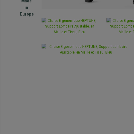
Made
in
Europe