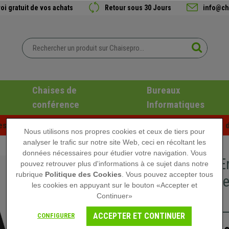
oi gratuit de vos achats
Retour sous 30 Jours
info@ch
Chaises de
Bureaux
conférence
Informatiques
es d'été chez Chaisepro ! Des réductions exclusives pour une d
Nous utilisons nos propres cookies et ceux de tiers pour
analyser le trafic sur notre site Web, ceci en récoltant les
données nécessaires pour étudier votre navigation. Vous
Chaise E
pouvez retrouver plus d'informations à ce sujet dans notre
rubrique
Politique des Cookies
. Vous pouvez accepter tous
Lombaire 
les cookies en appuyant sur le bouton «Accepter et
Bleu
Continuer»
ACCEPTER ET CONTINUER
CONFIGURER