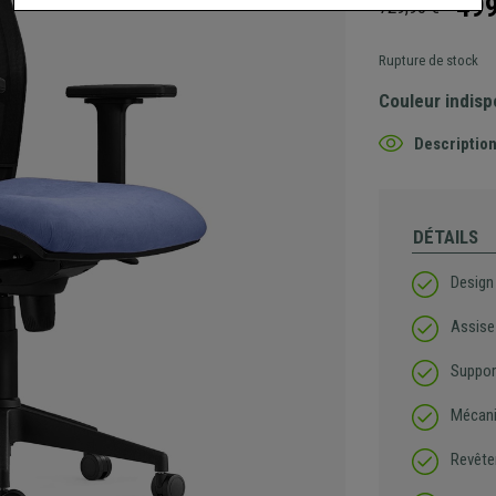
499
729,90 €
Rupture de stock
Couleur indisp
Description
DÉTAILS
Design
Assise
Suppor
Mécani
Revêtem