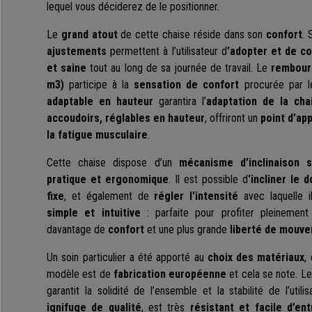
lequel vous déciderez de le positionner.
Le
grand atout
de cette chaise réside dans son
confort
.
ajustements
permettent à l’utilisateur d
’adopter et de c
et saine
tout au long de sa journée de travail. Le
rembourr
m3)
participe à la
sensation de confort
procurée par le
adaptable en hauteur
garantira l’
adaptation de la ch
accoudoirs, réglables en hauteur
, offriront un
point d’app
la fatigue musculaire
.
Cette chaise dispose d’un
mécanisme d’inclinaison 
pratique et ergonomique
. Il est possible d
'incliner le 
fixe
, et également de
régler l'intensité
avec laquelle il
simple et intuitive
: parfaite pour profiter pleinement
davantage de
confort
et une plus grande
liberté de mouv
Un soin particulier a été apporté au
choix des matériaux
,
modèle est de
fabrication européenne
et cela se note. L
garantit la solidité de l’ensemble et la stabilité de l’utili
ignifuge de qualité
, est très
résistant et facile d’ent