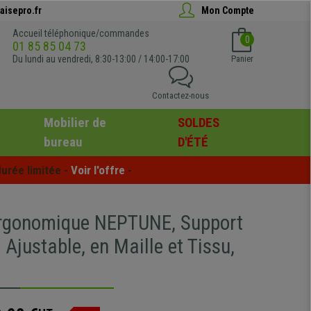
aisepro.fr
Mon Compte
Accueil téléphonique/commandes
0
01 85 85 04 73
Du lundi au vendredi, 8:30-13:00 / 14:00-17:00
Panier
Contactez-nous
Mobilier de
SOLDES
bureau
D'ÉTÉ
urée limitée - 
Voir l'offre
 -
rgonomique NEPTUNE, Support
Ajustable, en Maille et Tissu,