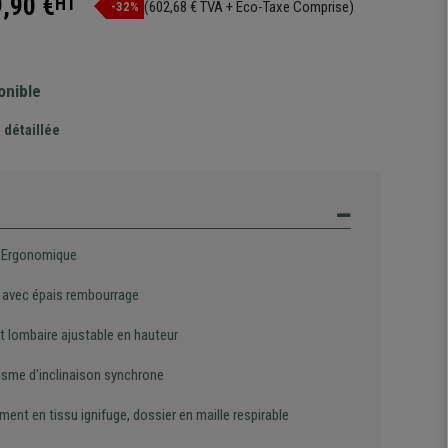
,90 €
HT
(602,68 € TVA + Eco-Taxe Comprise)
-32%
onible
 détaillée
 Ergonomique
 avec épais rembourrage
t lombaire ajustable en hauteur
sme d'inclinaison synchrone
ent en tissu ignifuge, dossier en maille respirable