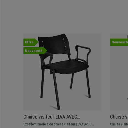
Offre
Nouveaut
Nouveauté
Chaise visiteur ELVA AVEC
Chaise v
ACCOUDOIRS, Empilable et Pratique,
Structur
Excellent modèle de chaise visiteur ELVA AVEC
Chaise visit