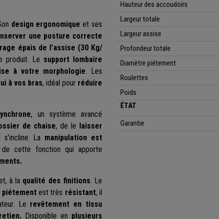
Hauteur des accoudoirs
Largeur totale
 Son
design ergonomique
et ses
Largeur assise
onserver une posture correcte
age épais de l’assise (30 Kg/
Profondeur totale
 produit. Le
support lombaire
Diamètre piétement
aise à votre morphologie
. Les
Roulettes
ui à vos bras
, idéal pour
réduire
Poids
ÉTAT
synchrone
, un système avancé
Garantie
dossier de chaise
, de le
laisser
 s’incline. La
manipulation est
 de cette fonction qui apporte
ements.
 et, à la
qualité des finitions
. Le
e
piétement
est très
résistant
, il
sateur. Le
revêtement en tissu
retien.
Disponible en
plusieurs