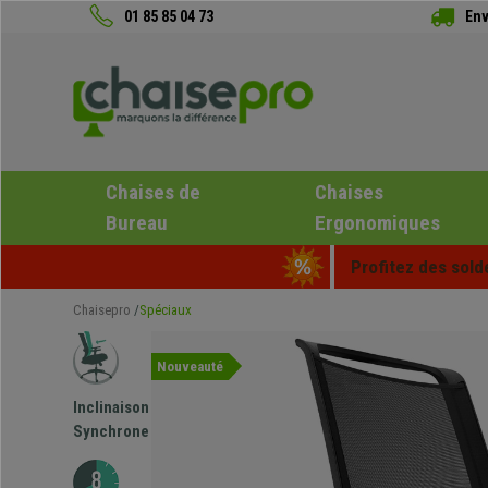
01 85 85 04 73
Env
Chaises de
Chaises
Bureau
Ergonomiques
Profitez des sold
Chaisepro
Spéciaux
Nouveauté
Inclinaison
Synchrone