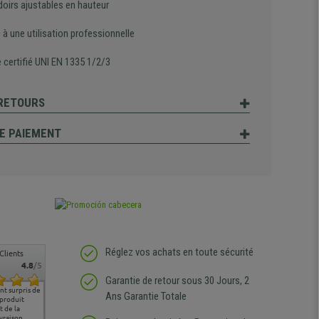
oirs ajustables en hauteur
à une utilisation professionnelle
 certifié UNI EN 1335 1/2/3
 RETOURS
E PAIEMENT
Réglez vos achats en toute sécurité
Clients
4.8
/5
Garantie de retour sous 30 Jours, 2
t surpris de
Siege confortable qui
service client à l'écoute
pas de remarque
nous so
Ans Garantie Totale
 produit
correspond à mes
bien qu'ayant eu un
particulière
satisfai
 de la
attentes et mes besoins.
problème (produit
ergono
vraison.
J'ai pu comparer avec des
abîmé) tout a été mis en