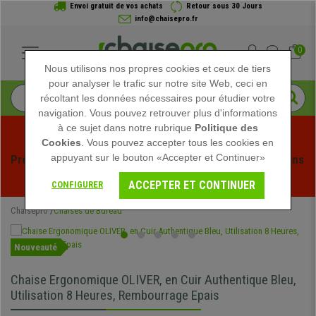
Envoi gratuit de vos achats
Retour sous 30 Jours
info@chaisepro.fr
0
Nous utilisons nos propres cookies et ceux de tiers
pour analyser le trafic sur notre site Web, ceci en
récoltant les données nécessaires pour étudier votre
navigation. Vous pouvez retrouver plus d'informations
à ce sujet dans notre rubrique
Politique des
Cookies
. Vous pouvez accepter tous les cookies en
appuyant sur le bouton «Accepter et Continuer»
Profitez des soldes d'été chez Chaisepro ! Des réductions 
exclusives pour une durée limitée - 
Voir l'offre
 -
ACCEPTER ET CONTINUER
CONFIGURER
Chaisepro
Chaises de Bureau
Nouveauté
Chaise Ergonomique OLIVER, en Cuir Authentique Bleu,
Utilisation 8 Heures, Rembourrage Epais