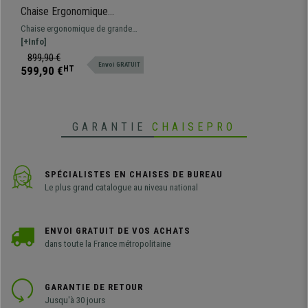
Chaise Ergonomique
OLIVER, en Cuir Authentique
Chaise ergonomique de grande
Bleu, Utilisation 8 Heures,
qualité et confort. Modèle adapté
[+Info]
Rembourrage Epais
pour une utilisation
899,90 €
Envoi GRATUIT
professionnelle, fabriqué avec des
599,90 €
HT
matériaux de grande qualité.
GARANTIE
CHAISEPRO
SPÉCIALISTES EN CHAISES DE BUREAU
Le plus grand catalogue au niveau national
ENVOI GRATUIT DE VOS ACHATS
dans toute la France métropolitaine
GARANTIE DE RETOUR
Jusqu'à 30 jours