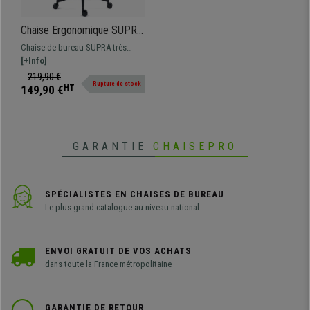
Chaise Ergonomique SUPRA
avec Appui-Tête, Support
Chaise de bureau SUPRA très
Lombaire, Utilisation
confortable et robuste, idéale
[+Info]
Intensive, Tissu et Maille,
pour une utilisation au bureau, en
219,90 €
Rouge
Rupture de stock
télétravail ou à la maison. Cette
149,90 €
HT
chaise se distingue par son
soutien lombaire adaptable,
disponible avec ou sans appui-
tête.
GARANTIE
CHAISEPRO
SPÉCIALISTES EN CHAISES DE BUREAU
Le plus grand catalogue au niveau national
ENVOI GRATUIT DE VOS ACHATS
dans toute la France métropolitaine
GARANTIE DE RETOUR