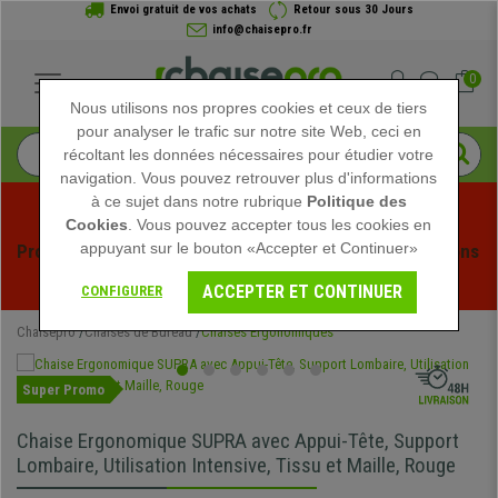
Envoi gratuit de vos achats
Retour sous 30 Jours
info@chaisepro.fr
0
Nous utilisons nos propres cookies et ceux de tiers
pour analyser le trafic sur notre site Web, ceci en
récoltant les données nécessaires pour étudier votre
navigation. Vous pouvez retrouver plus d'informations
à ce sujet dans notre rubrique
Politique des
Cookies
. Vous pouvez accepter tous les cookies en
appuyant sur le bouton «Accepter et Continuer»
Profitez des soldes d'été chez Chaisepro ! Des réductions 
exclusives pour une durée limitée - 
Voir l'offre
 -
ACCEPTER ET CONTINUER
CONFIGURER
Chaisepro
Chaises de Bureau
Chaises Ergonomiques
Super Promo
Chaise Ergonomique SUPRA avec Appui-Tête, Support
Lombaire, Utilisation Intensive, Tissu et Maille, Rouge