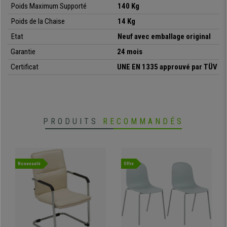
Poids Maximum Supporté
140 Kg
Poids de la Chaise
14 Kg
Etat
Neuf avec emballage original
Garantie
24 mois
•
Dossier ergonomique avec support lombaire
Certificat
UNE EN 1335 approuvé par TÜV
• Mécanisme d’inclinaison basculant
•
Accoudoirs réglables en hauteur
• Piétement renforcé équipé de 5 roulettes multi-surfaces
•
Certificat de qualité
UNE EN 1335
PRODUITS
RECOMMANDÉS
Nouveauté
Offre