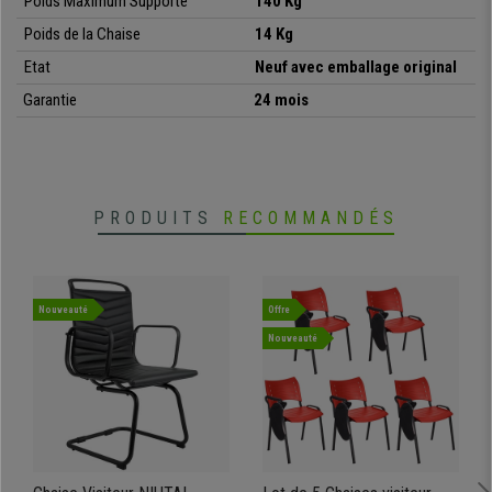
Poids Maximum Supporté
140 Kg
• Accoudoirs réglables en hauteur
Poids de la Chaise
14 Kg
•
Piétement métallique noir solide
Etat
Neuf avec emballage original
Garantie
24 mois
PRODUITS
RECOMMANDÉS
Nouveauté
Offre
Nouveauté