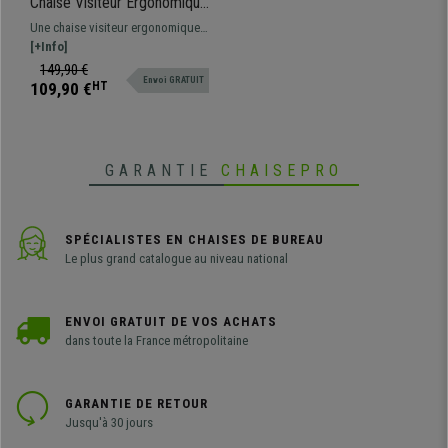
Chaise Visiteur Ergonomique
SUPRA V, Support
Une chaise visiteur ergonomique
Lombaire, Accoudoirs
avec support lombaire, piètement
[+Info]
Réglables, Piétement
en luge, accoudoirs réglables.
149,90 €
Métallique, Noir
Envoi GRATUIT
109,90 €
HT
GARANTIE
CHAISEPRO
SPÉCIALISTES EN CHAISES DE BUREAU
Le plus grand catalogue au niveau national
ENVOI GRATUIT DE VOS ACHATS
dans toute la France métropolitaine
GARANTIE DE RETOUR
Jusqu'à 30 jours