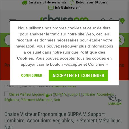
Envoi gratuit de vos achats
Retour sous 30 Jours
info@chaisepro.fr
0
Nous utilisons nos propres cookies et ceux de tiers
pour analyser le trafic sur notre site Web, ceci en
récoltant les données nécessaires pour étudier votre
navigation. Vous pouvez retrouver plus d'informations
à ce sujet dans notre rubrique
Politique des
Cookies
. Vous pouvez accepter tous les cookies en
appuyant sur le bouton «Accepter et Continuer»
Profitez des soldes d'été chez Chaisepro ! Des réductions 
exclusives pour une durée limitée - 
Voir l'offre
 -
ACCEPTER ET CONTINUER
CONFIGURER
Chaisepro
Chaises de Bureau
Chaises Visiteur
Chaise Visiteur Ergonomique SUPRA V, Support
Lombaire, Accoudoirs Réglables, Piétement Métallique,
Noir