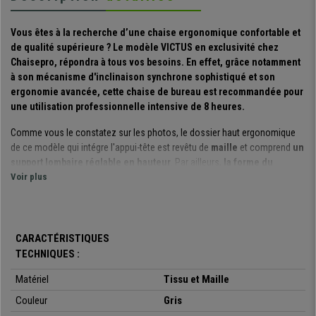
Vous êtes à la recherche d’une chaise ergonomique confortable et
de qualité supérieure ? Le modèle VICTUS en exclusivité chez
Chaisepro, répondra à tous vos besoins. En effet, grâce notamment
à son mécanisme d'inclinaison synchrone sophistiqué et son
ergonomie avancée, cette chaise de bureau est recommandée pour
une utilisation professionnelle intensive de 8 heures.
Comme vous le constatez sur les photos, le dossier haut ergonomique
de ce modèle qui intégre l'appui-tête est revêtu de
maille
et comprend
un
support lombaire réglable en hauteur
. Par ailleurs,
la forme du
soutien lombaire est singulière
Voir plus
puisque ce support s'étend au-delà du
bas du dos. Cette finition donne à l'ensemble une apparence sophistiquée
et assure un confort optimal.
L'assise est réglable en profondeur.
Cette fonction, exclusive aux
CARACTÉRISTIQUES
chaises ergonomiques haut de gamme, permet en effet d’assurer un bon
TECHNIQUES :
soutien des cuisses et évite notamment que la circulation ne soit
entravée dans le creux des genoux. De plus,
le revêtement en maille
est
Matériel
Tissu et Maille
conçu pour vous offrir une ventilation maximale et un soutien optimal
Couleur
Gris
lors de vos longues heures de travail. L'élasticité de la maille favorise une