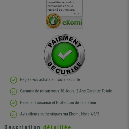
 je tenais
sur le produit que sur les
la qualité du produit
correspond à mes
bien qu'a
uipe qui
délais de livraison, et
commandé et de la
attentes et mes besoins.
problème 
en
surtout l'accueil
rapidité de livraison.
J'ai pu comparer avec des
abîmé) tou
téléphonique compétent
sièges que l'on trouve
oeuvre po
PLUS...
e
et agréable.
dans les grandes surfaces
ce produit
ivement
de l'aménagement et ne
meilleurs 
regrette pas mon achat.
de l'achat
de belle q
Réglez vos achats en toute sécurité
Garantie de retour sous 30 Jours, 2 Ans Garantie Totale
Paiement sécurisé et Protection de l'acheteur
Avis clients authentiques sur Ekomi, Note 4,9/5
Description
détaillée