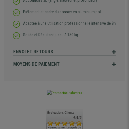
Accoudoirs 3D (angle, hauteur et profondeur)
Piétement et cadre du dossier en aluminium poli
Adaptée à une utilisation professionnelle intensive de 8h
Solide et Résistant jusqu'à 150 kg
ENVOI ET RETOURS
MOYENS DE PAIEMENT
Évaluations Clients
4.8
/5
commande
Entière satisfaction tant
Heureusement surpris de
Siege confortable qui
service cl