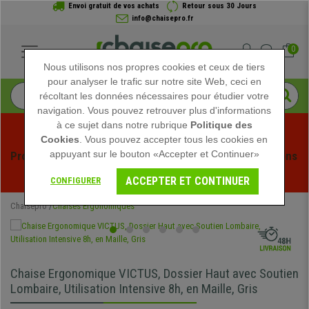
Envoi gratuit de vos achats
Retour sous 30 Jours
info@chaisepro.fr
0
Nous utilisons nos propres cookies et ceux de tiers
pour analyser le trafic sur notre site Web, ceci en
récoltant les données nécessaires pour étudier votre
navigation. Vous pouvez retrouver plus d'informations
à ce sujet dans notre rubrique
Politique des
Cookies
. Vous pouvez accepter tous les cookies en
appuyant sur le bouton «Accepter et Continuer»
Profitez des soldes d'été chez Chaisepro ! Des réductions 
exclusives pour une durée limitée - 
Voir l'offre
 -
ACCEPTER ET CONTINUER
CONFIGURER
Chaisepro
Chaises Ergonomiques
Chaise Ergonomique VICTUS, Dossier Haut avec Soutien
Lombaire, Utilisation Intensive 8h, en Maille, Gris