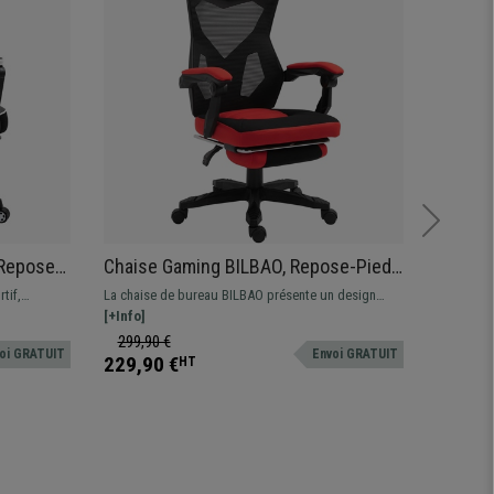
 Repose-
Chaise Gaming BILBAO, Repose-Pieds
Chaise
and
Extensible, Maille et Tissu, Rouge et
Rembou
tif,
La chaise de bureau BILBAO présente un design
Une chaise
Noir
Rabatta
ation
sportif exclusif, son confort est idéal pour étudier,
[+Info]
son rembo
[+Info]
travailler ou bien jouer à vos jeux-vidéo préférés !
accoudoir
299,90 €
359,90
oi GRATUIT
Envoi GRATUIT
229,90 €
219,90
HT