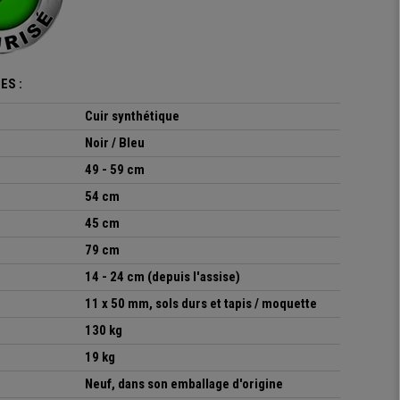
ES :
Cuir synthétique
Noir / Bleu
49 - 59 cm
54 cm
45 cm
79 cm
14 - 24 cm (depuis l'assise)
11 x 50 mm, sols durs et tapis / moquette
130 kg
19 kg
Neuf, dans son emballage d'origine