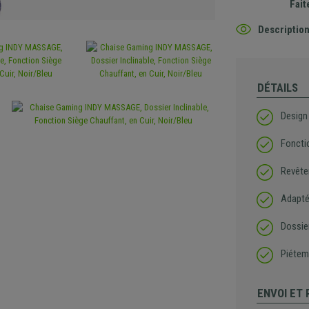
Fait
Description
DÉTAILS
Design
Foncti
Revête
Adapté 
Dossier
Piétem
ENVOI ET