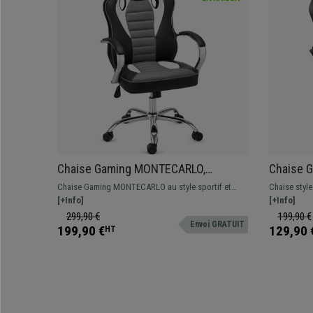
Chaise Gaming MONTECARLO,
Chaise 
Piétement et Accoudoirs métalliques,
Sportif, 
Chaise Gaming MONTECARLO au style sportif et
Chaise styl
Résistante et Confortable, Noir et
Bleu
moderne, joli revêtement bicolore, offrant un confort
[+Info]
confortable.
[+Info]
Gris
optimal grâce à sa qualité de fabrication.
fauteuil idéa
299,90 €
199,90 €
Envoi GRATUIT
199,90 €
129,90 
HT