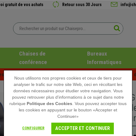
oi gratuit de vos achats
Retour sous 30 Jours
info@ch
Chaises de
Bureaux
conférence
Informatiques
es d'été chez Chaisepro ! Des réductions exclusives pour une d
Nous utilisons nos propres cookies et ceux de tiers pour
analyser le trafic sur notre site Web, ceci en récoltant les
données nécessaires pour étudier votre navigation. Vous
Chaise G
pouvez retrouver plus d'informations à ce sujet dans notre
rubrique
Politique des Cookies
. Vous pouvez accepter tous
Inclinabl
les cookies en appuyant sur le bouton «Accepter et
Cuir, Noi
Continuer»
ACCEPTER ET CONTINUER
CONFIGURER