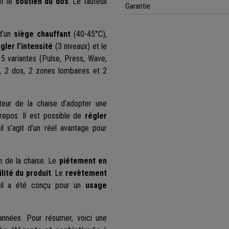
nt le
soutien du dos
. Le fauteuil
Garantie
d’un
siège chauffant
(40-45°C),
gler l’intensité
(3 niveaux) et le
5 variantes (Pulse, Press, Wave,
s, 2 dos, 2 zones lombaires et 2
sateur de la chaise d’adopter une
repos. Il est possible de
régler
l s’agit d’un réel avantage pour
on de la chaise. Le
piétement en
ilité du produit
. Le
revêtement
, il a été conçu pour un
usage
nnées. Pour résumer, voici une