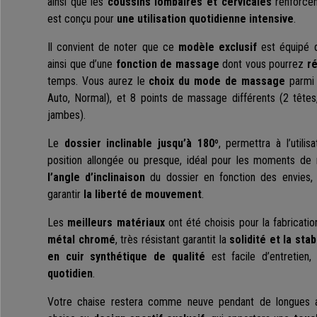
ainsi que les
coussins lombaires et cervicales
renforce
est conçu pour
une utilisation quotidienne intensive
.
Il convient de noter que ce
modèle exclusif
est équipé 
ainsi que d’une
fonction de massage
dont vous pourrez
ré
temps. Vous aurez le
choix du mode de massage
parmi 
Auto, Normal), et 8 points de massage différents (2 tête
jambes).
Le
dossier inclinable jusqu’à 180º
, permettra à l’utili
position allongée ou presque, idéal pour les moments de 
l’angle d’inclinaison
du dossier en fonction des envies, i
garantir
la liberté de mouvement
.
Les
meilleurs matériaux
ont été choisis pour la fabricati
métal chromé
, très résistant garantit la
solidité et la stab
en cuir synthétique de qualité
est facile d’entretien
quotidien
.
Votre chaise restera comme neuve pendant de longues a