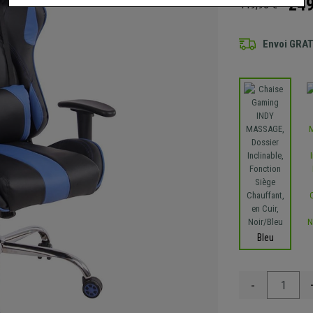
249
449,90 €
Envoi GRA
Bleu
-