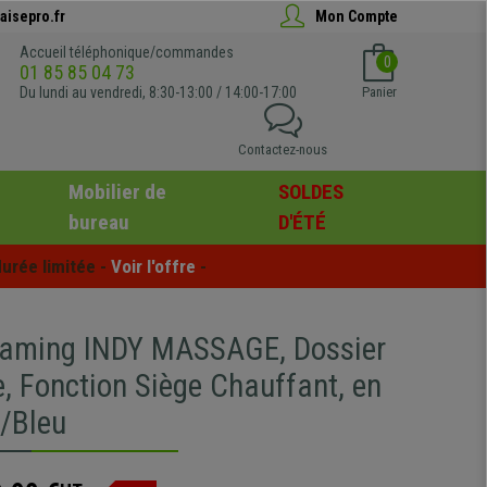
aisepro.fr
Mon Compte
Accueil téléphonique/commandes
0
01 85 85 04 73
Du lundi au vendredi, 8:30-13:00 / 14:00-17:00
Panier
Contactez-nous
Mobilier de
SOLDES
bureau
D'ÉTÉ
urée limitée - 
Voir l'offre
 -
aming INDY MASSAGE, Dossier
e, Fonction Siège Chauffant, en
r/Bleu