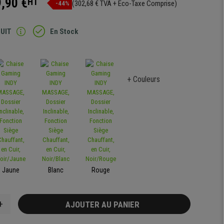
,90 €
HT
(302,68 € TVA + Eco-Taxe Comprise)
-44%
TUIT
En Stock
+ Couleurs
Jaune
Blanc
Rouge
+
AJOUTER AU PANIER