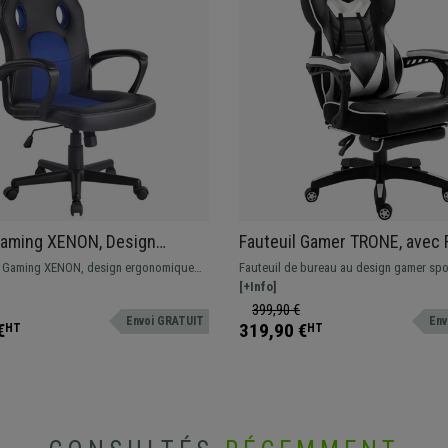
Gaming XENON, Design
Fauteuil Gamer TRONE, avec
Confortable, en Cuir, Noir et
pieds, Dossier Inclinable, Gr
e Gaming XENON, design ergonomique
Fauteuil de bureau au design gamer spor
Confort, Noir/Blanc
 Disponible en différentes couleurs. Un
rembourrage épais. Idéal pour une utilis
[+Info]
l pour travailler, regarder vos films...
intensive !
399,90 €
Envoi GRATUIT
Env
€
319,90 €
HT
HT