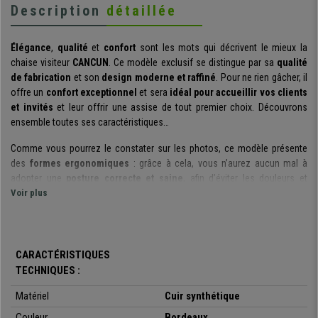
Description
détaillée
Élégance
,
qualité
et
confort
sont les mots qui décrivent le mieux la
chaise visiteur
CANCUN
. Ce modèle exclusif se distingue par sa
qualité
de fabrication
et son
design moderne et raffiné
. Pour ne rien gâcher, il
offre un
confort exceptionnel
et sera
idéal pour accueillir vos clients
et invités
et leur offrir une assise de tout premier choix. Découvrons
ensemble toutes ses caractéristiques…
Comme vous pourrez le constater sur les photos, ce modèle présente
des
formes ergonomiques
: grâce à cela, vous n’aurez aucun mal à
adopter une
posture correcte et saine
, afin d’éviter les douleurs et
contractures. De plus, le dossier comme l’assise sont rembourrés avec
Voir plus
une
mousse à haute densité (65kg/m3)
qui vous garantit à la fois le
confort
et la
durabilité
de votre chaise.
Les
matériaux de fabrication
de ce siège ont été
sélectionnés avec
CARACTÉRISTIQUES
soin
pour leur
qualité
et leur
solidité
. Cette version est revêtue en
cuir
TECHNIQUES :
synthétique de tout premier choix
, une matière
ignifuge et
antibactérienne
qui est à la fois esthétique, agréable au toucher et facile
Matériel
Cuir synthétique
d’entretien. De plus, ce revêtement est conçu pour supporter une
Couleur
Bordeaux