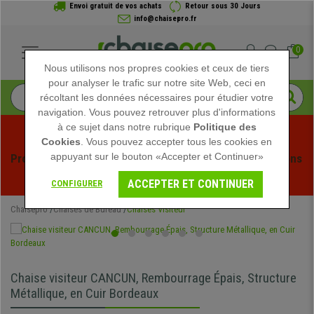
Envoi gratuit de vos achats
Retour sous 30 Jours
info@chaisepro.fr
0
Nous utilisons nos propres cookies et ceux de tiers
pour analyser le trafic sur notre site Web, ceci en
récoltant les données nécessaires pour étudier votre
navigation. Vous pouvez retrouver plus d'informations
à ce sujet dans notre rubrique
Politique des
Cookies
. Vous pouvez accepter tous les cookies en
appuyant sur le bouton «Accepter et Continuer»
Profitez des soldes d'été chez Chaisepro ! Des réductions 
exclusives pour une durée limitée - 
Voir l'offre
 -
ACCEPTER ET CONTINUER
CONFIGURER
Chaisepro
Chaises de Bureau
Chaises Visiteur
Chaise visiteur CANCUN, Rembourrage Épais, Structure
Métallique, en Cuir Bordeaux