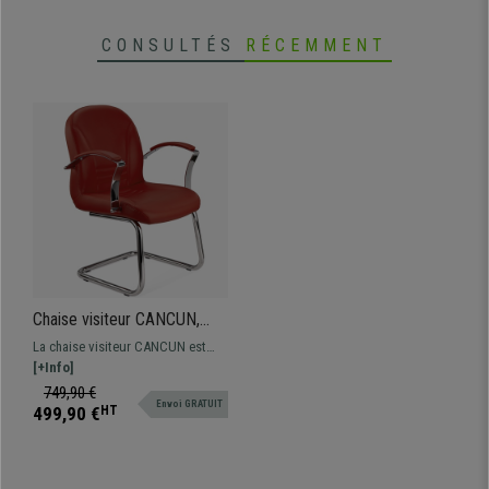
CONSULTÉS
RÉCEMMENT
Chaise visiteur CANCUN,
Rembourrage Épais,
La chaise visiteur CANCUN est
Structure Métallique, en Cuir
très confortable grâce à son
[+Info]
Bordeaux
rembourrage à haute densité et
749,90 €
Envoi GRATUIT
ses formes ergonomiques. La
499,90 €
HT
qualité associée au design !