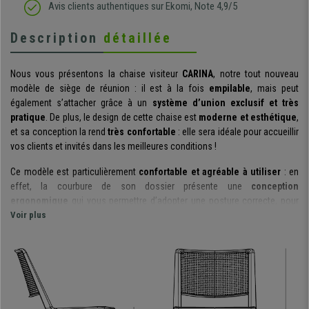
Avis clients authentiques sur Ekomi, Note 4,9/5
Description
détaillée
Nous vous présentons la chaise visiteur
CARINA
, notre tout nouveau
modèle de siège de réunion : il est à la fois
empilable
, mais peut
également s’attacher grâce à un
système d’union exclusif et très
pratique
. De plus, le design de cette chaise est
moderne et esthétique
,
et sa conception la rend
très confortable
: elle sera idéale pour accueillir
vos clients et invités dans les meilleures conditions !
Ce modèle est particulièrement
confortable et agréable à utiliser
: en
effet, la courbure de son dossier présente une
conception
ergonomique
qui vous permettre d’adopter une posture correcte, pour
une
Voir plus
utilisation prolongée
. Ce même dossier présente des perforations
afin de garantir une
meilleure circulation de l’air.
L’assise quant à elle
est
spacieuse
, et s’adaptera facilement à différentes tailles
d’utilisateurs.
D’un point de vue
pratique
, ce modèle présente également
deux grands
avantages
: d’une part, vous pourrez
empiler vos chaises sur presque