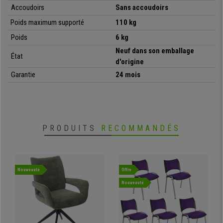
Accoudoirs
Sans accoudoirs
Poids maximum supporté
110 kg
•
Modèle livré entièrement monté
Poids
6 kg
• Piétement et structure en acier chromé
•
Empilable et système d’attache latéral
Neuf dans son emballage
État
• Matériaux très résistants et faciles d’entretien
d'origine
•
Design exclusif, moderne et avant-gardiste
Garantie
24 mois
PRODUITS
RECOMMANDÉS
Nouveauté
Offre
Nouveauté