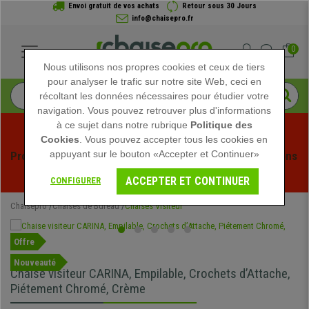
Envoi gratuit de vos achats
Retour sous 30 Jours
info@chaisepro.fr
0
Nous utilisons nos propres cookies et ceux de tiers
pour analyser le trafic sur notre site Web, ceci en
récoltant les données nécessaires pour étudier votre
navigation. Vous pouvez retrouver plus d'informations
à ce sujet dans notre rubrique
Politique des
Cookies
. Vous pouvez accepter tous les cookies en
appuyant sur le bouton «Accepter et Continuer»
Profitez des soldes d'été chez Chaisepro ! Des réductions 
exclusives pour une durée limitée - 
Voir l'offre
 -
ACCEPTER ET CONTINUER
CONFIGURER
Chaisepro
Chaises de Bureau
Chaises Visiteur
Offre
Nouveauté
Chaise visiteur CARINA, Empilable, Crochets d’Attache,
Piétement Chromé, Crème