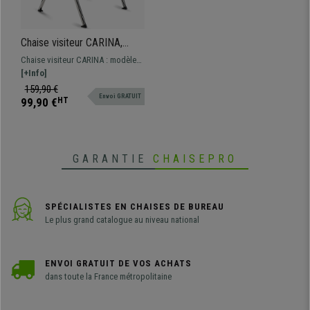
Chaise visiteur CARINA,
Empilable, Crochets
Chaise visiteur CARINA : modèle
d’Attache, Piétement
empilable avec système de
[+Info]
Chromé, Crème
crochets d’attache. Design
159,90 €
Envoi GRATUIT
moderne et grande qualité de
99,90 €
HT
fabrication.
GARANTIE
CHAISEPRO
SPÉCIALISTES EN CHAISES DE BUREAU
Le plus grand catalogue au niveau national
ENVOI GRATUIT DE VOS ACHATS
dans toute la France métropolitaine