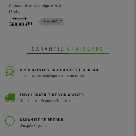
Rembourrage Epais,
Chaise visiteur au design exclusif,
Structure Métallique, Tissu
avec structure métallique haute
[+Info]
Gris Clair
résistance. Elle offre un excellent
739,90 €
Envoi GRATUIT
confort grâce à son rembourrage
569,90 €
HT
généreux.
GARANTIE
CHAISEPRO
SPÉCIALISTES EN CHAISES DE BUREAU
Le plus grand catalogue au niveau national
ENVOI GRATUIT DE VOS ACHATS
dans toute la France métropolitaine
GARANTIE DE RETOUR
Jusqu'à 30 jours