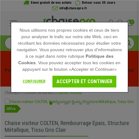
Envoi gratuit de vos achats
Retour sous 30 Jours
info@chaisepro.fr
0
Nous utilisons nos propres cookies et ceux de tiers
pour analyser le trafic sur notre site Web, ceci en
récoltant les données nécessaires pour étudier votre
navigation. Vous pouvez retrouver plus d'informations
à ce sujet dans notre rubrique
Politique des
Cookies
. Vous pouvez accepter tous les cookies en
appuyant sur le bouton «Accepter et Continuer»
Profitez des soldes d'été chez Chaisepro ! Des réductions 
exclusives pour une durée limitée - 
Voir l'offre
 -
ACCEPTER ET CONTINUER
CONFIGURER
Chaisepro
Chaises de Bureau
Chaises Visiteur
Offre
Chaise visiteur COLTEN, Rembourrage Epais, Structure
Métallique, Tissu Gris Clair