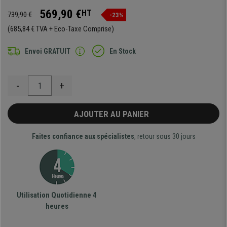
569,90 €
HT
739,90 €
-23%
(685,84 € TVA + Eco-Taxe Comprise)
Envoi GRATUIT
En Stock
-
+
AJOUTER AU PANIER
Faites confiance aux spécialistes
, retour sous 30 jours
Utilisation Quotidienne 4
heures