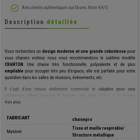
Avis clients authentiques sur Ekomi, Note 4,9/5
Description
détaillée
Vous recherchez un
design moderne et une grande robustesse
pour
vous chaises visiteur, nous vous recommandons le sublime modèle
CRANTON
. Une chaise très fonctionnelle, polyvalente et de plus
empilable
pour occuper très peu d’espace, elle est parfaite pour votre
quotidien dans les salles de réunions, évènements, etc.
Il s’agit d’une chaise réellement commode et a
daptée pour une
utilisation allant jusqu’à 4 heures par jour.
Grâce à la
forme
ergonomique du dossier
Voir plus
et le grand rembourrage de l’assise, les
attentes, réunions ou conférences seront affrontées plus facilement,
puisque vous ne noterez aucune fatigue car ses
formes ergonomiques
FABRICANT
chaisepro
vous aiderons à maintenir une posture optimale.
Tissu et maille respirable/
Matériel
Elle est
fabriquée avec des matériaux de première qualité
, conçus
Structure métallique