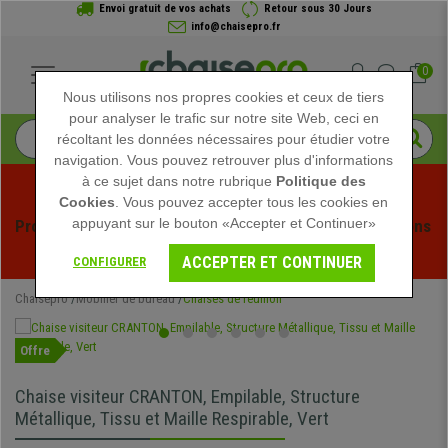
Envoi gratuit de vos achats
Retour sous 30 Jours
info@chaisepro.fr
0
Nous utilisons nos propres cookies et ceux de tiers
pour analyser le trafic sur notre site Web, ceci en
récoltant les données nécessaires pour étudier votre
navigation. Vous pouvez retrouver plus d'informations
à ce sujet dans notre rubrique
Politique des
Cookies
. Vous pouvez accepter tous les cookies en
appuyant sur le bouton «Accepter et Continuer»
Profitez des soldes d'été chez Chaisepro ! Des réductions 
exclusives pour une durée limitée - 
Voir l'offre
 -
ACCEPTER ET CONTINUER
CONFIGURER
Chaisepro
Mobilier de bureau
Chaises de réunion
Offre
Chaise visiteur CRANTON, Empilable, Structure
Métallique, Tissu et Maille Respirable, Vert