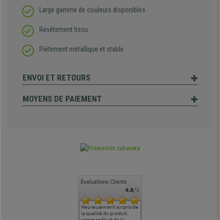
Large gamme de couleurs disponibles
Revêtement tissu
Piétement métallique et stable
ENVOI ET RETOURS
MOYENS DE PAIEMENT
Évaluations Clients
4.8
/5
commande
Entière satisfaction tant
Heureusement surpris de
Siege confortable qui
service cl
 je tenais
sur le produit que sur les
la qualité du produit
correspond à mes
bien qu'a
uipe qui
délais de livraison, et
commandé et de la
attentes et mes besoins.
problème 