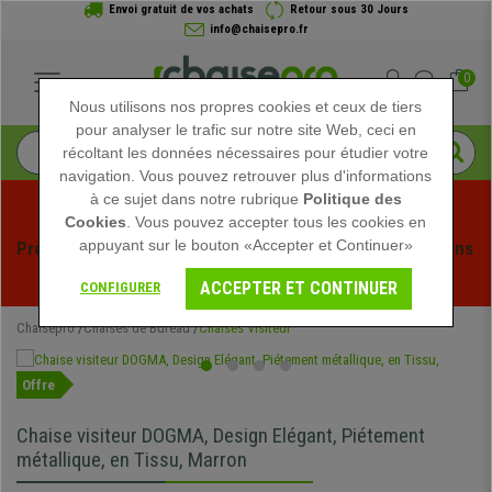
Envoi gratuit de vos achats
Retour sous 30 Jours
info@chaisepro.fr
0
Nous utilisons nos propres cookies et ceux de tiers
pour analyser le trafic sur notre site Web, ceci en
récoltant les données nécessaires pour étudier votre
navigation. Vous pouvez retrouver plus d'informations
à ce sujet dans notre rubrique
Politique des
Cookies
. Vous pouvez accepter tous les cookies en
appuyant sur le bouton «Accepter et Continuer»
Profitez des soldes d'été chez Chaisepro ! Des réductions 
exclusives pour une durée limitée - 
Voir l'offre
 -
ACCEPTER ET CONTINUER
CONFIGURER
Chaisepro
Chaises de Bureau
Chaises Visiteur
Offre
Chaise visiteur DOGMA, Design Elégant, Piétement
métallique, en Tissu, Marron