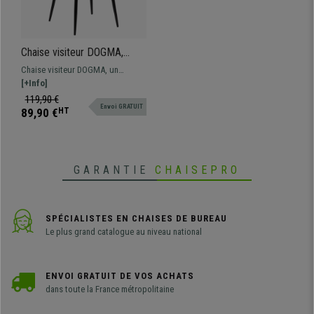
Chaise visiteur DOGMA,
Design Elégant, Piétement
Chaise visiteur DOGMA, un
métallique, en Tissu, Marron
modèle au design exclusif,
[+Info]
parfaite si vous recherchez une
119,90 €
Envoi GRATUIT
chaise élégante.
89,90 €
HT
GARANTIE
CHAISEPRO
SPÉCIALISTES EN CHAISES DE BUREAU
Le plus grand catalogue au niveau national
ENVOI GRATUIT DE VOS ACHATS
dans toute la France métropolitaine