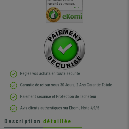
en
surtout l'accueil
rapidité de livraison.
J'ai pu comparer avec des
abîmé) tou
téléphonique compétent
sièges que l'on trouve
oeuvre po
PLUS...
e
et agréable.
dans les grandes surfaces
ce produit
ivement
de l'aménagement et ne
meilleurs 
regrette pas mon achat.
de l'achat
de belle q
Réglez vos achats en toute sécurité
Garantie de retour sous 30 Jours, 2 Ans Garantie Totale
Paiement sécurisé et Protection de l'acheteur
Avis clients authentiques sur Ekomi, Note 4,9/5
Description
détaillée