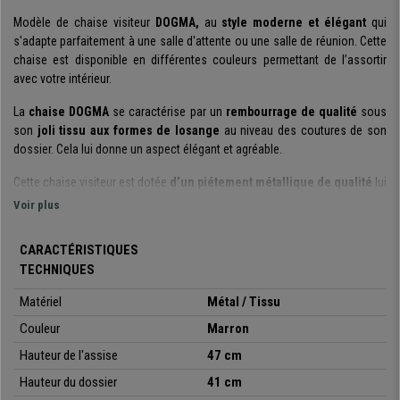
Modèle de chaise visiteur
DOGMA,
au
style moderne et élégant
qui
s'adapte parfaitement à une salle d'attente ou une salle de réunion. Cette
chaise est disponible en différentes couleurs permettant de l’assortir
avec votre intérieur.
La
chaise DOGMA
se caractérise par un
rembourrage de qualité
sous
son
joli tissu aux formes de losange
au niveau des coutures de son
dossier. Cela lui donne un aspect élégant et agréable.
Cette chaise visiteur est dotée
d’un piétement métallique de qualité
lui
permettant une
grande stabilité
pour recevoir un accueil intensif du
Voir plus
public. De plus, ses pieds sont équipés de
patins antidérapants et anti-
rayures.
CARACTÉRISTIQUES
TECHNIQUES
Elle est tout autant
élégante que robuste
, en effet sa
solide structure
métallique
lui permet de supporter une
capacité de charge de 150 kg !
Matériel
Métal / Tissu
Il s’agit d’un avantage indéniable pour une
utilisation intensive.
Couleur
Marron
Ce modèle de
chaise confortable et polyvalent
est disponible avec
Hauteur de l'assise
47 cm
un
revêtement
en
tissu ou en velours
,
beaucoup de couleurs
sont
également disponibles pour vous permettre de choisir celle qui
Hauteur du dossier
41 cm
conviendra le mieux à votre intérieur.