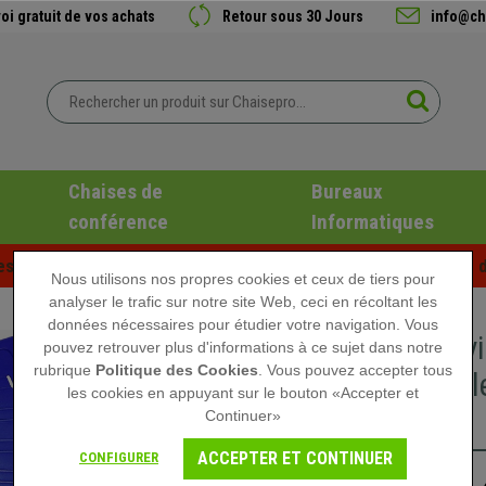
oi gratuit de vos achats
Retour sous 30 Jours
info@ch
Chaises de
Bureaux
conférence
Informatiques
es d'été chez Chaisepro ! Des réductions exclusives pour une d
Nous utilisons nos propres cookies et ceux de tiers pour
analyser le trafic sur notre site Web, ceci en récoltant les
données nécessaires pour étudier votre navigation. Vous
Chaise v
pouvez retrouver plus d'informations à ce sujet dans notre
rubrique
Politique des Cookies
. Vous pouvez accepter tous
Empilable
les cookies en appuyant sur le bouton «Accepter et
Bleu
Continuer»
ACCEPTER ET CONTINUER
CONFIGURER