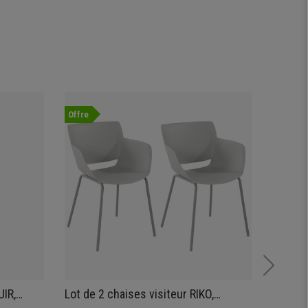
Offre
Nouvea
IR,
Lot de 2 chaises visiteur RIKO,
Chaise