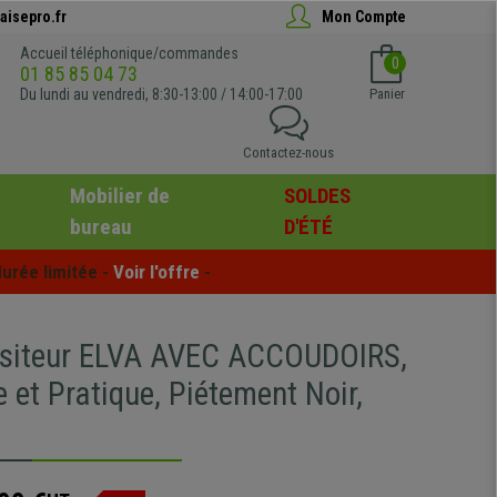
aisepro.fr
Mon Compte
Accueil téléphonique/commandes
0
01 85 85 04 73
Du lundi au vendredi, 8:30-13:00 / 14:00-17:00
Panier
Contactez-nous
Mobilier de
SOLDES
bureau
D'ÉTÉ
urée limitée - 
Voir l'offre
 -
isiteur ELVA AVEC ACCOUDOIRS,
 et Pratique, Piétement Noir,