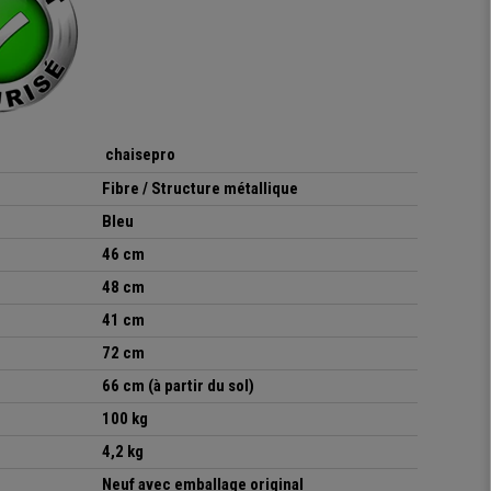
chaisepro
Fibre
/ Structure métallique
Bleu
46 cm
48 cm
41 cm
72 cm
66 cm (à partir du sol)
100 kg
4,2 kg
Neuf avec emballage original