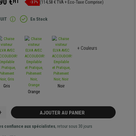
90 €
HT
(114,58 € TVA + Eco-Taxe Comprise)
-37%
TUIT
En Stock
+ Couleurs
Gris
Noir
Orange
+
AJOUTER AU PANIER
es confiance aux spécialistes
, retour sous 30 jours