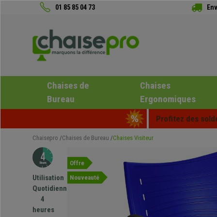
01 85 85 04 73
Env
Chaises de
Chaises
Bureau
Ergonomiques
Profitez des sold
Chaisepro
Chaises de Bureau
Chaises Visiteur
Offre
Utilisation
Nouveauté
Quotidienne
4
heures