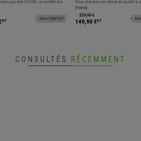
ue, Design avec des coutures
Dossier Ajustable, Avec Acco
ureau pas cher KOLMU: un modèle avec
Vous cherchez une chaise de qualité à u
s, Cuir, Orange
Violet
iginal qui associe confort et matériaux
imbattable? Voici un modèle confortable
[+Info]
résistant, idéal pour une utilisation quo
229,90 €
Envoi GRATUIT
Env
Disponible en différentes couleurs.
€
149,90 €
HT
HT
CONSULTÉS
RÉCEMMENT