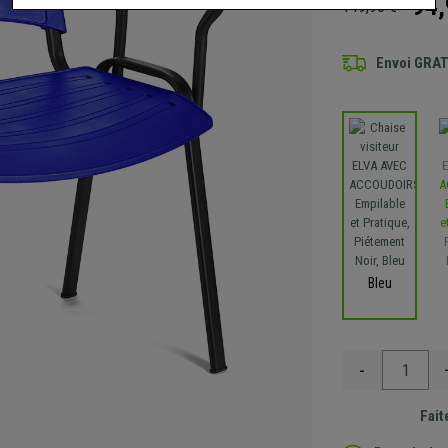
94,
149,90 €
Envoi GRA
Bleu
-
Fait