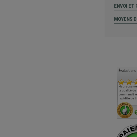
ENVOI ET
MOYENS D
Évaluations 
Ma deuxième commande
Entière satisfaction tant
Heureusemen
chez chaisepro, je tenais
sur le produit que sur les
la qualité du
à féliciter l'équipe qui
délais de livraison, et
commandé et
m'a toujours bien
surtout l'accueil
rapidité de li
conseillé, très
téléphonique compétent
aimablement je
et agréable.
recommande vivement