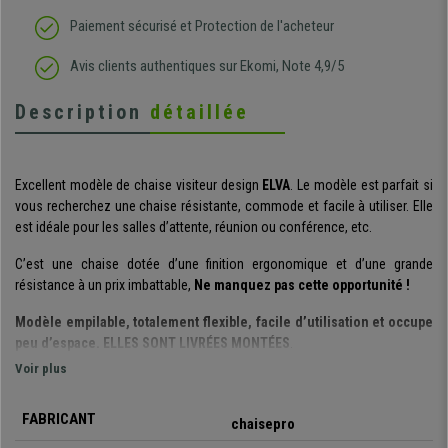
Paiement sécurisé et Protection de l'acheteur
Avis clients authentiques sur Ekomi, Note 4,9/5
Description
détaillée
Excellent modèle de chaise visiteur design
ELVA
. Le modèle est parfait si
vous recherchez une chaise résistante, commode et facile à utiliser. Elle
est idéale pour les salles d’attente, réunion ou conférence, etc.
C’est une chaise dotée d’une finition ergonomique et d’une grande
résistance à un prix imbattable,
Ne manquez pas cette opportunité !
Modèle empilable, totalement flexible, facile d’utilisation et occupe
peu d’espace. ELLES SONT LIVRÉES MONTÉES
.
Voir plus
Son design en lattes apporte un style et une touche élégante :
l’assise et le dossier sont très résistants et flexibles
, idéal pour inviter
FABRICANT
à s’asseoir à vos clients ou visiteurs sur une chaise confortable et de
chaisepro
qualité. De plus sa structure est fabriquée avec un cadre en acier avec
4