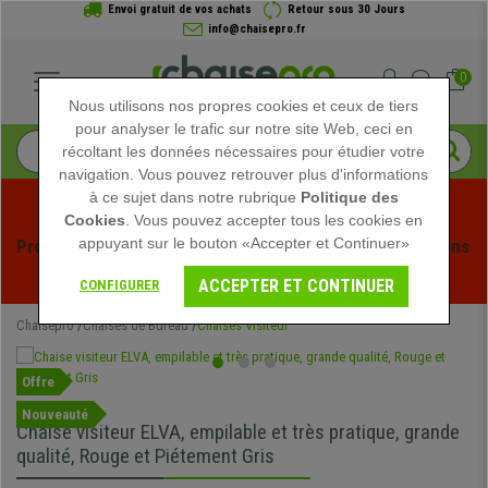
Envoi gratuit de vos achats
Retour sous 30 Jours
info@chaisepro.fr
0
Nous utilisons nos propres cookies et ceux de tiers
pour analyser le trafic sur notre site Web, ceci en
récoltant les données nécessaires pour étudier votre
navigation. Vous pouvez retrouver plus d'informations
à ce sujet dans notre rubrique
Politique des
Cookies
. Vous pouvez accepter tous les cookies en
appuyant sur le bouton «Accepter et Continuer»
Profitez des soldes d'été chez Chaisepro ! Des réductions 
exclusives pour une durée limitée - 
Voir l'offre
 -
ACCEPTER ET CONTINUER
CONFIGURER
Chaisepro
Chaises de Bureau
Chaises Visiteur
Offre
Nouveauté
Chaise visiteur ELVA, empilable et très pratique, grande
qualité, Rouge et Piétement Gris