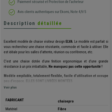
Paiement sécurisé et Protection de l'acheteur
Avis clients authentiques sur Ekomi, Note 4,9/5
Description
détaillée
Excellent modèle de chaise visiteur design
ELVA
. Le modèle est parfait si
vous recherchez une chaise résistante, commode et facile à utiliser. Elle
est idéale pour les salles d’attente, réunion ou conférence, etc.
C’est une chaise dotée d’une finition ergonomique et d’une grande
résistance à un prix imbattable,
Ne manquez pas cette opportunité !
Modèle empilable, totalement flexible, facile d’utilisation et occupe
peu d’espace. ELLES SONT LIVRÉES MONTÉES
.
Voir plus
Son design en lattes apporte un style et une touche élégante :
l’assise et le dossier sont très résistants et flexibles
, idéal pour inviter
FABRICANT
à s’asseoir à vos clients ou visiteurs sur une chaise confortable et de
chaisepro
qualité. De plus sa structure est fabriquée avec un cadre en acier avec
4
Matériel
Fibre
pieds de couleur noire.