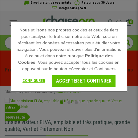
Envoi gratuit de vos achats
Retour sous 30 Jours
info@chaisepro.fr
0
Nous utilisons nos propres cookies et ceux de tiers
pour analyser le trafic sur notre site Web, ceci en
récoltant les données nécessaires pour étudier votre
navigation. Vous pouvez retrouver plus d'informations
à ce sujet dans notre rubrique
Politique des
Cookies
. Vous pouvez accepter tous les cookies en
appuyant sur le bouton «Accepter et Continuer»
Profitez des soldes d'été chez Chaisepro ! Des réductions 
exclusives pour une durée limitée - 
Voir l'offre
 -
ACCEPTER ET CONTINUER
CONFIGURER
Chaisepro
Chaises de Bureau
Chaises Visiteur
Offre
Nouveauté
Chaise visiteur ELVA, empilable et très pratique, grande
qualité, Vert et Piétement Noir