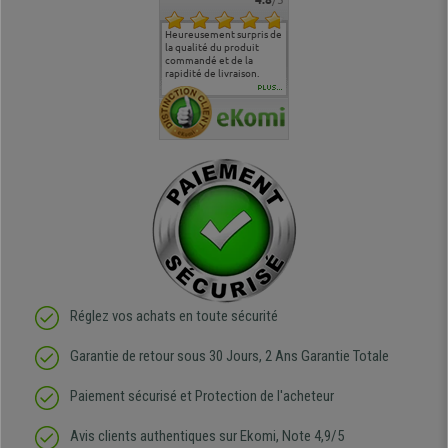
commande
Entière satisfaction tant
Heureusement surpris de
Siege confortable qui
service cl
 je tenais
sur le produit que sur les
la qualité du produit
correspond à mes
bien qu'a
uipe qui
délais de livraison, et
commandé et de la
attentes et mes besoins.
problème 
en
surtout l'accueil
rapidité de livraison.
J'ai pu comparer avec des
abîmé) tou
téléphonique compétent
sièges que l'on trouve
oeuvre po
PLUS...
e
et agréable.
dans les grandes surfaces
ce produit
ivement
de l'aménagement et ne
meilleurs 
regrette pas mon achat.
de l'achat
de belle q
Réglez vos achats en toute sécurité
Garantie de retour sous 30 Jours, 2 Ans Garantie Totale
Paiement sécurisé et Protection de l'acheteur
Avis clients authentiques sur Ekomi, Note 4,9/5