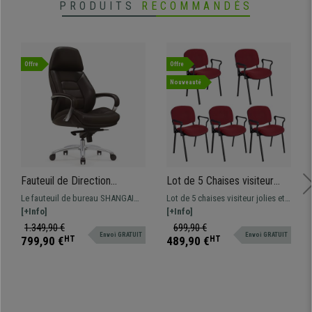
PRODUITS
RECOMMANDÉS
Offre
Offre
Nouveauté
Fauteuil de Direction
Lot de 5 Chaises visiteur
SHANGAI, Design et
MOBY BASE AVEC
Le fauteuil de bureau SHANGAI
Lot de 5 chaises visiteur jolies et
Ergonomique, en Cuir
ACCOUDOIRS, Commode et
est très confortable grâce à ses
[+Info]
pratiques MOBY BASE AVEC
[+Info]
Authentique, Marron Foncé
Pratique, Piétement Noir et
courbes enveloppantes et sa
ACCOUDOIRS, lignes classiques,
1.349,90 €
699,90 €
Tissu Bordeaux
Envoi GRATUIT
Envoi GRATUIT
conception ergonomique. Fauteuil
pour que les clients puissent
799,90 €
HT
489,90 €
HT
élégant et de grande qualité.
s'asseoir, à placer dans les salles
d'attente ou de conférence.
Disponible en différentes
couleurs.