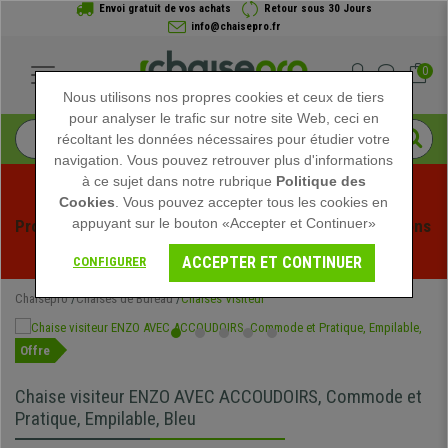
Envoi gratuit de vos achats
Retour sous 30 Jours
info@chaisepro.fr
0
Nous utilisons nos propres cookies et ceux de tiers
pour analyser le trafic sur notre site Web, ceci en
récoltant les données nécessaires pour étudier votre
navigation. Vous pouvez retrouver plus d'informations
à ce sujet dans notre rubrique
Politique des
Cookies
. Vous pouvez accepter tous les cookies en
appuyant sur le bouton «Accepter et Continuer»
Profitez des soldes d'été chez Chaisepro ! Des réductions 
exclusives pour une durée limitée - 
Voir l'offre
 -
ACCEPTER ET CONTINUER
CONFIGURER
Chaisepro
Chaises de Bureau
Chaises Visiteur
Offre
Chaise visiteur ENZO AVEC ACCOUDOIRS, Commode et
Pratique, Empilable, Bleu