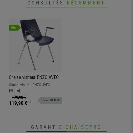
CONSULTÉS
RÉCEMMENT
Offre
Chaise visiteur ENZO AVEC
ACCOUDOIRS, Commode et
Chaise visiteur ENZO AVEC
Pratique, Empilable, Bleu
ACCOUDOIRS, design
[+Info]
spectaculaire pour donner une
179,90 €
Envoi GRATUIT
touche moderne aux salles
119,90 €
HT
d'attente de conférences.
Disponible en différentes
couleurs.
GARANTIE
CHAISEPRO