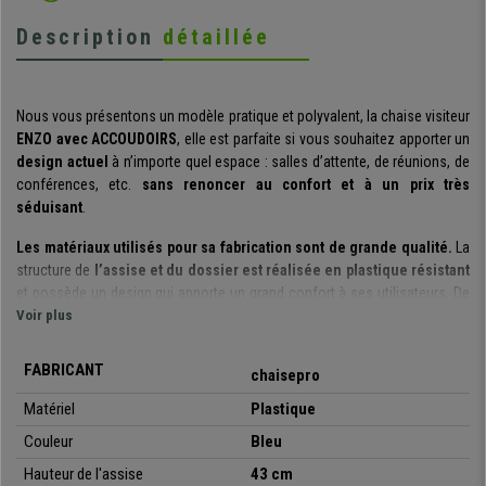
Description
détaillée
Nous vous présentons un modèle pratique et polyvalent, la chaise visiteur
ENZO avec ACCOUDOIRS
, elle est parfaite si vous souhaitez apporter un
design actuel
à n’importe quel espace : salles d’attente, de réunions, de
conférences, etc.
sans renoncer au confort et à un prix très
séduisant
.
Les matériaux utilisés pour sa fabrication sont de grande qualité.
La
structure de
l’assise et du dossier est réalisée en plastique résistant
et possède un design qui apporte un grand confort à ses utilisateurs. De
plus, soulignons les perforations de son dossier, facilitant la bonne
Voir plus
circulation de l’air. Sa
structure est construite à l’aide un cadre avec
des tubes en acier et les 4 pieds chromés
. Elles sont parfaites pour
FABRICANT
chaisepro
offrir à vos clients ou invités une assise robuste, confortable et de
qualité.
Matériel
Plastique
Couleur
Bleu
Il s’agit d’un modèle très pratique et polyvalent
: vous pouvez les
utiliser lors des réunions, avec des clients, dans les salles d’attente, de
Hauteur de l'assise
43 cm