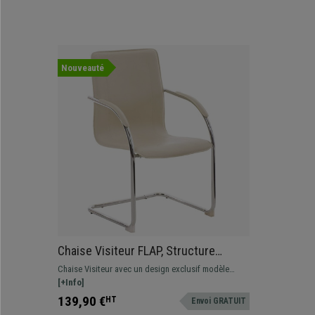
Nouveauté
Chaise Visiteur FLAP, Structure
Métallique, Design élégant et
Chaise Visiteur avec un design exclusif modèle
moderne, Cuir, Crème
FLAP. Assise et dossier commodes avec revêtement
[+Info]
en cuir synthétique de grande qualité.
139,90 €
HT
Envoi GRATUIT