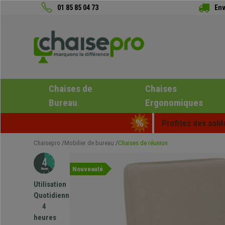
01 85 85 04 73
Env
Chaises de
Chaises
Bureau
Ergonomiques
Profitez des sold
Chaisepro
Mobilier de bureau
Chaises de réunion
Nouveauté
Utilisation
Quotidienne
4
heures