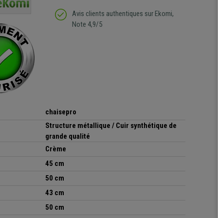
de l'aménagement et ne
meilleurs délais. content
regrette pas mon achat.
de l'achat de ce bureau
Avis clients authentiques sur Ekomi,
de belle qualité
Note 4,9/5
chaisepro
Structure métallique / Cuir synthétique de
grande qualité
Crème
45 cm
50 cm
43 cm
50 cm