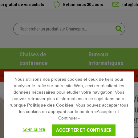
oi gratuit de vos achats
Retour sous 30 Jours
info@ch
Chaises de
Bureaux
conférence
Informatiques
es d'été chez Chaisepro ! Des réductions exclusives pour une d
Nous utilisons nos propres cookies et ceux de tiers pour
analyser le trafic sur notre site Web, ceci en récoltant les
données nécessaires pour étudier votre navigation. Vous
Chaise Vi
pouvez retrouver plus d'informations à ce sujet dans notre
rubrique
Politique des Cookies
. Vous pouvez accepter tous
Métalliqu
les cookies en appuyant sur le bouton «Accepter et
Cuir, Cr
Continuer»
ACCEPTER ET CONTINUER
CONFIGURER