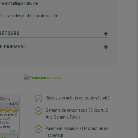
ure métallique robuste
uée avec des matériaux de qualité
 RETOURS
E PAIEMENT
Réglez vos achats en toute sécurité
Clients
4.8
/5
Garantie de retour sous 30 Jours, 2
t surpris de
Siege confortable qui
service client à l'écoute
pas de remarque
nous so
Ans Garantie Totale
 produit
correspond à mes
bien qu'ayant eu un
particulière
satisfai
 de la
attentes et mes besoins.
problème (produit
ergono
vraison.
J'ai pu comparer avec des
abîmé) tout a été mis en
Paiement sécurisé et Protection de
sièges que l'on trouve
oeuvre pour remplacer
PLUS...
l'acheteur
dans les grandes surfaces
ce produit et ce dans les