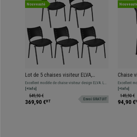
Nouveauté
Nouveaut
Lot de 5 chaises visiteur ELVA,
Chaise v
empilables et très pratiques, grande
ACCOUDOI
Excellent modèle de chaise visiteur design ELVA. Le
Excellent m
qualité, Noir et Piétement Noir
Piétemen
modèle est parfait si vous recherchez une chaise
[+Info]
ACCOUDOIRS.
[+Info]
résistante, commode et facile à utiliser. Elle est
recherchent 
549,90 €
149,90 €
Envoi GRATUIT
idéale pour les salles d’attente, réunion ou
à utiliser.
369,90 €
94,90 €
HT
conférence, etc...