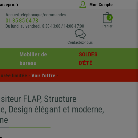
aisepro.fr
Mon Compte
Accueil téléphonique/commandes
0
01 85 85 04 73
Du lundi au vendredi, 8:30-13:00 / 14:00-17:00
Panier
Contactez-nous
Mobilier de
SOLDES
bureau
D'ÉTÉ
urée limitée - 
Voir l'offre
 -
siteur FLAP, Structure
e, Design élégant et moderne,
ème