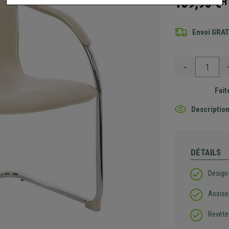
139,90 €
H
Envoi GRA
-
Fait
Description
DÉTAILS
Design 
Assise
Revête