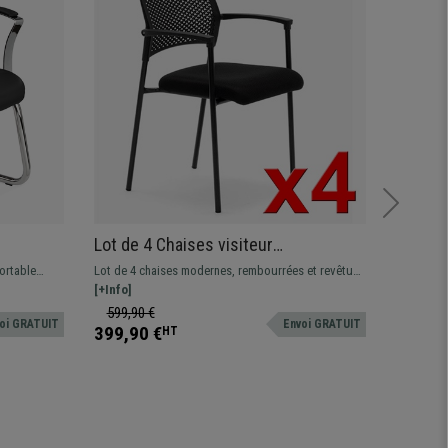
Lot de 4 Chaises visiteur
Chaise
e
TERRANOVA, Assise Ergonomique
Structu
ortable
Lot de 4 chaises modernes, rembourrées et revêtues
Chaise vi
Rembourrée, Empilable, Noir
Rembou
 et ses
de tissu pour un confort maximal. Disponible en
[+Info]
moderne, 
[+Info]
ée au
deux couleurs.
fabricatio
599,90 €
279,90
oi GRATUIT
Envoi GRATUIT
meubler vo
399,90 €
189,90
HT