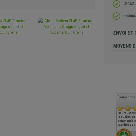
Struct
Fabriq
ENVOI ET
MOYENS D
Évaluations 
Ma deuxième commande
Entière satisfaction tant
Heureusemen
chez chaisepro, je tenais
sur le produit que sur les
la qualité du
à féliciter l'équipe qui
délais de livraison, et
commandé et
m'a toujours bien
surtout l'accueil
rapidité de li
conseillé, très
téléphonique compétent
aimablement je
et agréable.