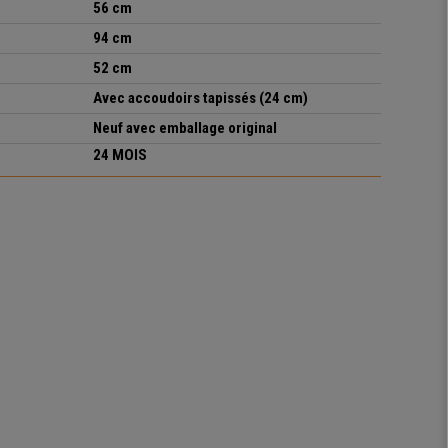
56 cm
94 cm
52 cm
Avec accoudoirs tapissés (24 cm)
Neuf avec emballage original
24 MOIS