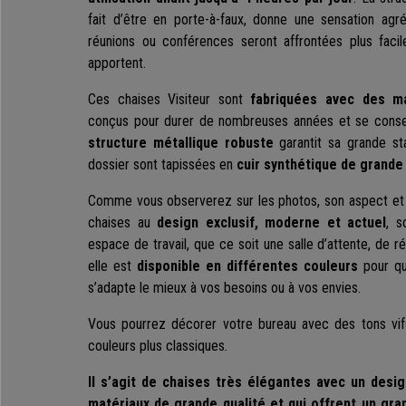
fait d’être en porte-à-faux, donne une sensation agré
réunions ou conférences seront affrontées plus facil
apportent.
Ces chaises Visiteur sont
fabriquées avec des ma
conçus pour durer de nombreuses années et se conse
structure métallique robuste
garantit sa grande stab
dossier sont tapissées en
cuir synthétique de grande 
Comme vous observerez sur les photos, son aspect et s
chaises au
design exclusif, moderne et actuel
, s
espace de travail, que ce soit une salle d’attente, de 
elle est
disponible en différentes couleurs
pour que
s’adapte le mieux à vos besoins ou à vos envies.
Vous pourrez décorer votre bureau avec des tons vi
couleurs plus classiques.
Il s’agit de chaises très élégantes avec un desi
matériaux de grande qualité et qui offrent un gran