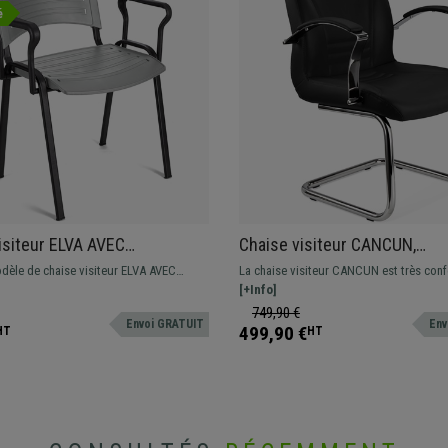
é
isiteur ELVA AVEC
Chaise visiteur CANCUN,
RS, Empilable et Pratique,
Rembourrage Épais, Structur
odèle de chaise visiteur ELVA AVEC
La chaise visiteur CANCUN est très conf
t Noir, Gris
Métallique, en Cuir Noir
 La chaise parfaite pour ceux qui
grâce à son rembourrage à haute densité
[+Info]
un modèle résistant, du confort et facile
formes ergonomiques. La qualité associ
749,90 €
Envoi GRATUIT
Env
design !
499,90 €
HT
HT