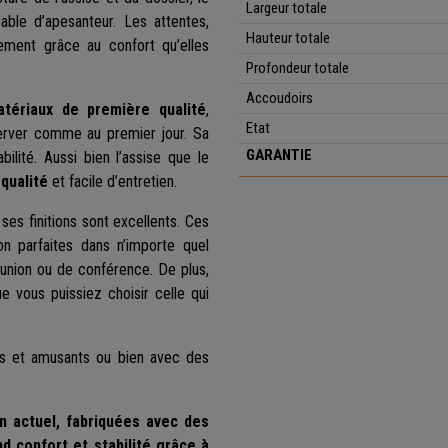
Largeur totale
able d’apesanteur. Les attentes,
Hauteur totale
ement grâce au confort qu’elles
Profondeur
totale
Accoudoirs
tériaux de première qualité
,
Etat
rver comme au premier jour. Sa
GARANTIE
ilité. Aussi bien l’assise que le
qualité
et facile d’entretien.
es finitions sont excellents. Ces
on parfaites dans n’importe quel
réunion ou de conférence. De plus,
 vous puissiez choisir celle qui
fs et amusants ou bien avec des
gn actuel, fabriquées avec des
d confort et stabilité grâce à