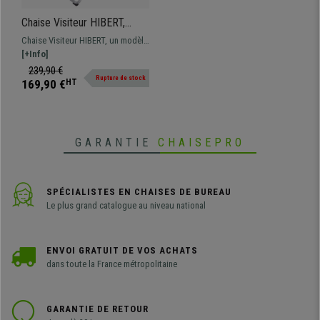
Chaise Visiteur HIBERT,
Structure Métallique, Grand
Chaise Visiteur HIBERT, un modèle
Rembourrage, en Cuir Gris
qui associe design, confort et
[+Info]
qualité. Elle se distingue par sa
239,90 €
Rupture de stock
structure métallique robuste, son
169,90 €
HT
design ergonomique et son grand
rembourrage qui offre un confort
spectaculaire.
GARANTIE
CHAISEPRO
SPÉCIALISTES EN CHAISES DE BUREAU
Le plus grand catalogue au niveau national
ENVOI GRATUIT DE VOS ACHATS
dans toute la France métropolitaine
GARANTIE DE RETOUR