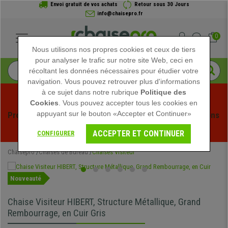
Envoi gratuit de vos achats
Retour sous 30 Jours
info@chaisepro.fr
0
Nous utilisons nos propres cookies et ceux de tiers
pour analyser le trafic sur notre site Web, ceci en
récoltant les données nécessaires pour étudier votre
navigation. Vous pouvez retrouver plus d'informations
à ce sujet dans notre rubrique
Politique des
Cookies
. Vous pouvez accepter tous les cookies en
appuyant sur le bouton «Accepter et Continuer»
Profitez des soldes d'été chez Chaisepro ! Des réductions 
exclusives pour une durée limitée - 
Voir l'offre
 -
ACCEPTER ET CONTINUER
CONFIGURER
Chaisepro
Chaises de Bureau
Chaises Visiteur
Nouveauté
Chaise Visiteur HIBERT, Structure Métallique, Grand
Rembourrage, en Cuir Gris