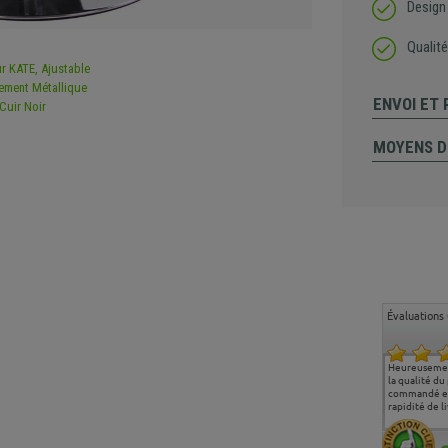
Design
Qualité
ENVOI ET
MOYENS D
Évaluations 
Ma deuxième commande
Entière satisfaction tant
Heureusemen
chez chaisepro, je tenais
sur le produit que sur les
la qualité du
à féliciter l'équipe qui
délais de livraison, et
commandé et
m'a toujours bien
surtout l'accueil
rapidité de li
conseillé, très
téléphonique compétent
aimablement je
et agréable.
recommande vivement