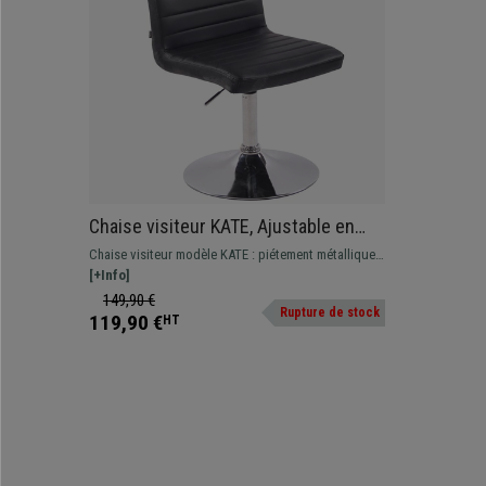
Chaise visiteur KATE, Ajustable en
Hauteur, Piétement Métallique Fixe,
Chaise visiteur modèle KATE : piétement métallique
en Cuir Noir
chromé, assise ajustable en hauteur, 100%
[+Info]
fonctionnelle et opérationnelle !
149,90 €
Rupture de stock
119,90 €
HT