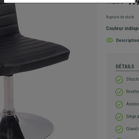
119
149,90 €
Rupture de stock
Couleur indisp
Description
DÉTAILS
Structu
Revête
Assise
Siège 
Grand 