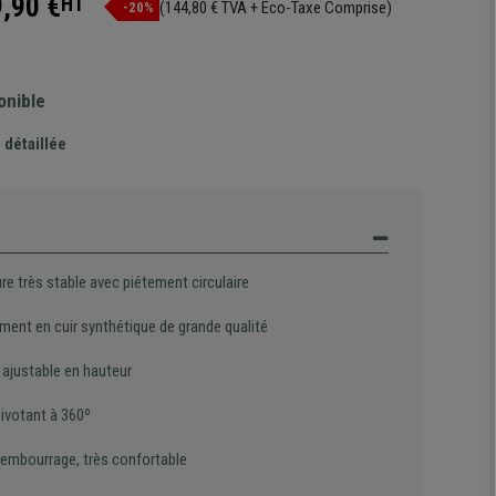
,90 €
HT
(144,80 € TVA + Eco-Taxe Comprise)
-20%
onible
 détaillée
re très stable avec piétement circulaire
ment en cuir synthétique de grande qualité
 ajustable en hauteur
pivotant à 360º
rembourrage, très confortable