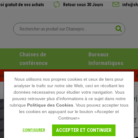
oi gratuit de vos achats
Retour sous 30 Jours
info@ch
Chaises de
Bureaux
conférence
Informatiques
es d'été chez Chaisepro ! Des réductions exclusives pour une d
Nous utilisons nos propres cookies et ceux de tiers pour
analyser le trafic sur notre site Web, ceci en récoltant les
données nécessaires pour étudier votre navigation. Vous
Chaise vi
pouvez retrouver plus d'informations à ce sujet dans notre
rubrique
Politique des Cookies
. Vous pouvez accepter tous
Hauteur, 
les cookies en appuyant sur le bouton «Accepter et
Cuir Noir
Continuer»
ACCEPTER ET CONTINUER
CONFIGURER