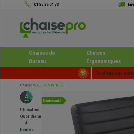
01 85 85 04 73
Env
Chaises de
Chaises
Bureau
Ergonomiques
Profitez des sold
Chaisepro
OFFRES DE NOËL
Nouveauté
Utilisation
Quotidienne
4
heures