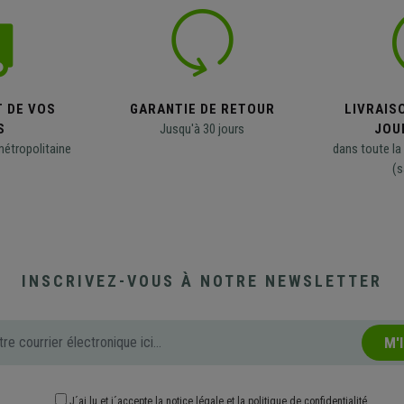
T DE VOS
GARANTIE DE RETOUR
LIVRAISO
S
Jusqu'à 30 jours
JOU
métropolitaine
dans toute la
(s
INSCRIVEZ-VOUS À NOTRE NEWSLETTER
M'
J´ai lu et j´accepte
la notice légale
et
la politique de confidentialité