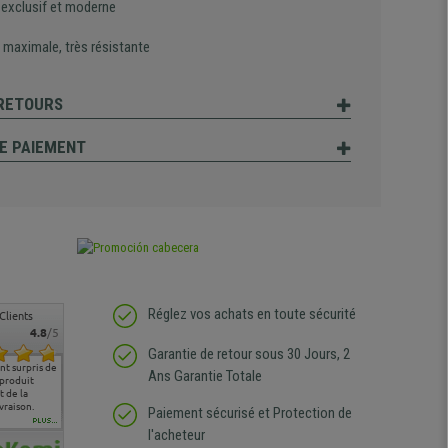
 exclusif et moderne
 maximale, très résistante
 RETOURS
E PAIEMENT
Réglez vos achats en toute sécurité
Clients
4.8
/5
Garantie de retour sous 30 Jours, 2
t surpris de
Siege confortable qui
service client à l'écoute
pas de remarque
nous so
Ans Garantie Totale
 produit
correspond à mes
bien qu'ayant eu un
particulière
satisfai
 de la
attentes et mes besoins.
problème (produit
ergono
vraison.
J'ai pu comparer avec des
abîmé) tout a été mis en
Paiement sécurisé et Protection de
sièges que l'on trouve
oeuvre pour remplacer
PLUS...
l'acheteur
dans les grandes surfaces
ce produit et ce dans les
de l'aménagement et ne
meilleurs délais. content