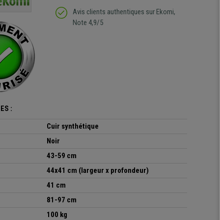
regrette pas mon achat.
de l'achat de ce bureau
Avis clients authentiques sur Ekomi,
de belle qualité
Note 4,9/5
ES :
Cuir synthétique
Noir
43-59 cm
44x41 cm (largeur x profondeur)
41 cm
81-97 cm
100 kg