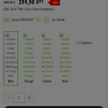
299,90 €
HT
449,90 €
-33%
(361,26 € TVA + Eco-Taxe Comprise)
Envoi GRATUIT
En Stock
+ Couleurs
Bleu
Rouge
Crème
Noir
-
+