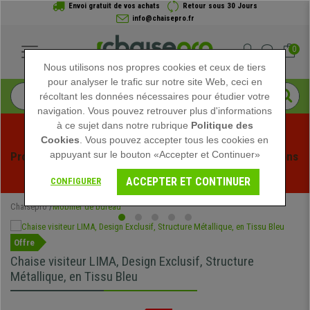
Envoi gratuit de vos achats
Retour sous 30 Jours
info@chaisepro.fr
0
Nous utilisons nos propres cookies et ceux de tiers
pour analyser le trafic sur notre site Web, ceci en
récoltant les données nécessaires pour étudier votre
navigation. Vous pouvez retrouver plus d'informations
à ce sujet dans notre rubrique
Politique des
Cookies
. Vous pouvez accepter tous les cookies en
appuyant sur le bouton «Accepter et Continuer»
Profitez des soldes d'été chez Chaisepro ! Des réductions 
exclusives pour une durée limitée - 
Voir l'offre
 -
ACCEPTER ET CONTINUER
CONFIGURER
Chaisepro
Mobilier de bureau
Offre
Chaise visiteur LIMA, Design Exclusif, Structure
Métallique, en Tissu Bleu