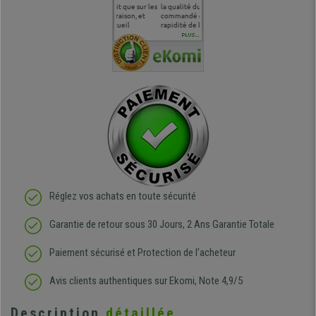
 je tenais
sur le produit que sur les
la qualité du produit
correspond à mes
bien qu'a
uipe qui
délais de livraison, et
commandé et de la
attentes et mes besoins.
problème 
en
surtout l'accueil
rapidité de livraison.
J'ai pu comparer avec des
abîmé) tou
téléphonique compétent
sièges que l'on trouve
oeuvre po
PLUS...
e
et agréable.
dans les grandes surfaces
ce produit
ivement
de l'aménagement et ne
meilleurs 
regrette pas mon achat.
de l'achat
de belle q
Réglez vos achats en toute sécurité
Garantie de retour sous 30 Jours, 2 Ans Garantie Totale
Paiement sécurisé et Protection de l'acheteur
Avis clients authentiques sur Ekomi, Note 4,9/5
Description
détaillée