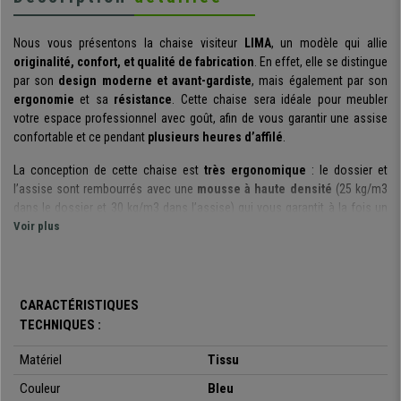
Nous vous présentons la chaise visiteur
LIMA
, un modèle qui allie
originalité, confort, et qualité de fabrication
. En effet, elle se distingue
par son
design moderne et avant-gardiste
, mais également par son
ergonomie
et sa
résistance
. Cette chaise sera idéale pour meubler
votre espace professionnel avec goût, afin de vous garantir une assise
confortable et ce pendant
plusieurs heures d’affilé
.
La conception de cette chaise est
très ergonomique
: le dossier et
l’assise sont rembourrés avec une
mousse à haute densité
(25 kg/m3
dans le dossier et 30 kg/m3 dans l’assise) qui vous garantit à la fois un
grand confort, un bon maintien, mais également la
Voir plus
durabilité de votre
chaise
dans le temps car elle ne s’affaissera pas prématurément.
De
s matériaux de tout premier choix
ont été sélectionnés pour la
fabrication de ce modèle : le revêtement est en
tissu de grande qualité,
CARACTÉRISTIQUES
ignifuge et antibactérien
, qui s’avère
très facile d’entretien
et
TECHNIQUES :
agréable au toucher. Sa structure est quant à elle en acier de couleur noir,
qui vous garantit à la fois la
solidité
et la
résistance
de votre chaise,
Matériel
Tissu
mais également sa
grande stabilité
.
Couleur
Bleu