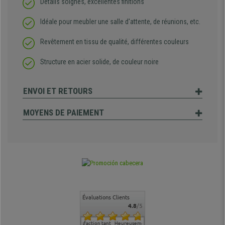
Détails soignés, excellentes finitions
Idéale pour meubler une salle d'attente, de réunions, etc.
Revêtement en tissu de qualité, différentes couleurs
Structure en acier solide, de couleur noire
ENVOI ET RETOURS
MOYENS DE PAIEMENT
Évaluations Clients
4.8
/5
commande
Entière satisfaction tant
Heureusement surpris de
Siege confortable qui
service cl