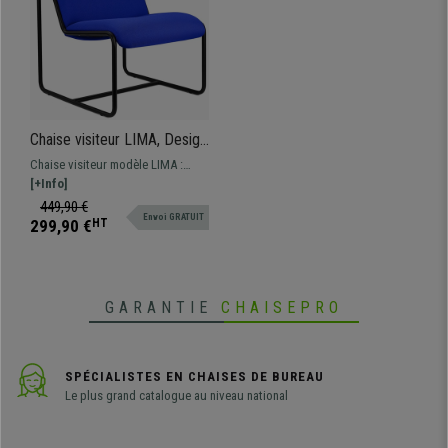
Chaise visiteur LIMA, Design
Exclusif, Structure
Chaise visiteur modèle LIMA :
Métallique, en Tissu Bleu
design élégant et moderne,
[+Info]
structure en métal. Ce modèle
449,90 €
Envoi GRATUIT
ergonomique et confortable
299,90 €
HT
présente des finitions de grande
qualité.
GARANTIE
CHAISEPRO
SPÉCIALISTES EN CHAISES DE BUREAU
Le plus grand catalogue au niveau national