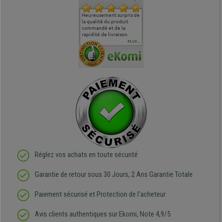
commande
Entière satisfaction tant
Heureusement surpris de
Siege confortable qui
service cl
 je tenais
sur le produit que sur les
la qualité du produit
correspond à mes
bien qu'a
uipe qui
délais de livraison, et
commandé et de la
attentes et mes besoins.
problème 
en
surtout l'accueil
rapidité de livraison.
J'ai pu comparer avec des
abîmé) tou
téléphonique compétent
sièges que l'on trouve
oeuvre po
PLUS...
e
et agréable.
dans les grandes surfaces
ce produit
ivement
de l'aménagement et ne
meilleurs 
regrette pas mon achat.
de l'achat
de belle q
Réglez vos achats en toute sécurité
Garantie de retour sous 30 Jours, 2 Ans Garantie Totale
Paiement sécurisé et Protection de l'acheteur
Avis clients authentiques sur Ekomi, Note 4,9/5