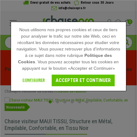
Envoi gratuit de vos achats
Retour sous 30 Jours
info@chaisepro.fr
0
Nous utilisons nos propres cookies et ceux de tiers
pour analyser le trafic sur notre site Web, ceci en
récoltant les données nécessaires pour étudier votre
navigation. Vous pouvez retrouver plus d'informations
à ce sujet dans notre rubrique
Politique des
Cookies
. Vous pouvez accepter tous les cookies en
appuyant sur le bouton «Accepter et Continuer»
Profitez des soldes d'été chez Chaisepro ! Des réductions 
exclusives pour une durée limitée - 
Voir l'offre
 -
ACCEPTER ET CONTINUER
CONFIGURER
Chaisepro
Mobilier de bureau
Chaises de réunion
Nouveauté
Chaise visiteur MAUI TISSU, Structure en Métal,
Empilable, Confortable, en Tissu Noir