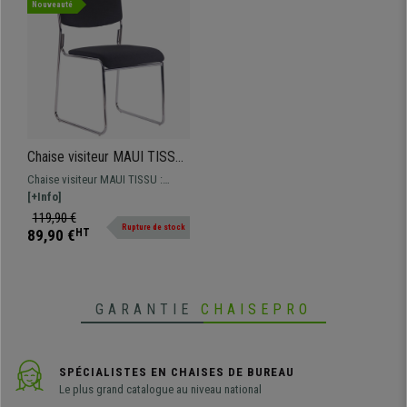
Nouveauté
Chaise visiteur MAUI TISSU,
Structure en Métal,
Chaise visiteur MAUI TISSU :
Empilable, Confortable, en
design élégant et moderne,
[+Info]
Tissu Noir
rembourrage confortable et
119,90 €
Rupture de stock
revêtement en tissu, cette chaise
89,90 €
HT
sera parfaite pour accueillir vos
invités !
GARANTIE
CHAISEPRO
SPÉCIALISTES EN CHAISES DE BUREAU
Le plus grand catalogue au niveau national