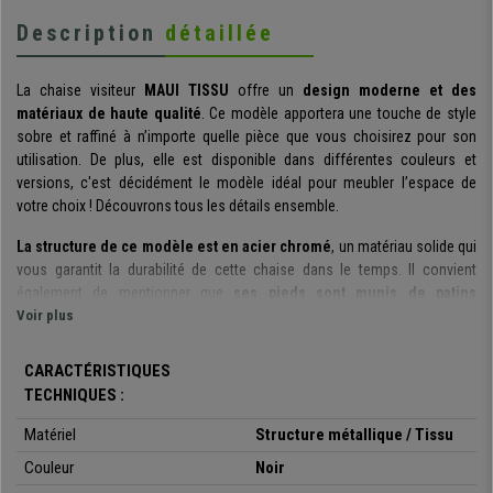
Description
détaillée
La chaise visiteur
MAUI TISSU
offre un
design moderne et des
matériaux de haute qualité
. Ce modèle apportera une touche de style
sobre et raffiné à n’importe quelle pièce que vous choisirez pour son
utilisation. De plus, elle est disponible dans différentes couleurs et
versions, c'est décidément le modèle idéal pour meubler l’espace de
votre choix ! Découvrons tous les détails ensemble.
La structure de ce modèle est en acier chromé
, un matériau solide qui
vous garantit la durabilité de cette chaise dans le temps. Il convient
également de mentionner que
ses pieds sont munis de patins
antidérapants
Voir plus
qui apportent une excellente stabilité au siège tout en
protégeant votre sol des éventuelles rayures. Il s’agit d’un
modèle
empilable
, ce qui représente une caractéristique de rangement très
CARACTÉRISTIQUES
pratique afin d’économiser de l'espace.
TECHNIQUES :
Le dossier et l'assise sont confortablement rembourrés et revêtus
Matériel
Structure métallique / Tissu
en tissu résistant et facile d’entretien
, afin de garantir à vos invités un
Couleur
Noir
maximum de confort. Les matériaux de fabrication de cette chaise ont