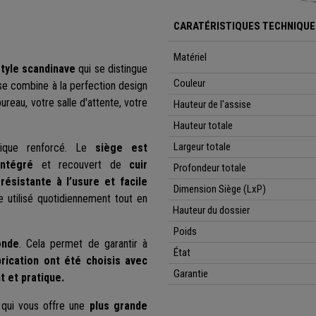
CARATÉRISTIQUES TECHNIQUES
Matériel
tyle scandinave
qui se distingue
Couleur
ise combine à la perfection design
ureau, votre salle d'attente, votre
Hauteur de l'assise
Hauteur totale
Largeur totale
tique renforcé. Le
siège est
ntégré
et recouvert de
cuir
Profondeur totale
t
résistante à l’usure et facile
Dimension Siège (LxP)
e utilisé quotidiennement tout en
Hauteur du dossier
Poids
onde
. Cela permet de garantir à
État
rication ont été choisis avec
Garantie
t et pratique.
e qui vous offre une
plus grande