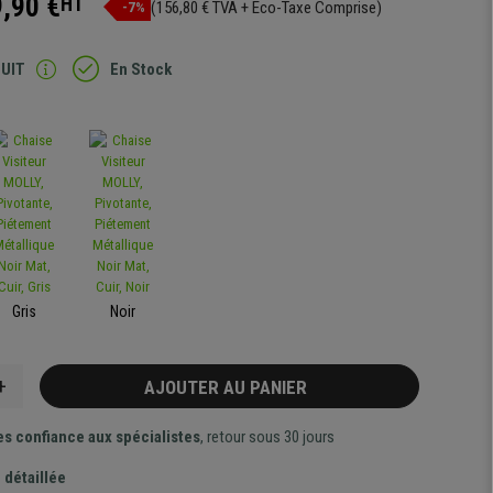
,90 €
HT
(156,80 € TVA + Eco-Taxe Comprise)
-7%
TUIT
En Stock
Gris
Noir
+
AJOUTER AU PANIER
es confiance aux spécialistes
, retour sous 30 jours
 détaillée