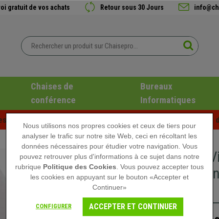
oi gratuit de vos achats
Retour sous 30 Jours
info@ch
Chaises de
Bureaux
conférence
Informatiques
es d'été chez Chaisepro ! Des réductions exclusives pour une d
Nous utilisons nos propres cookies et ceux de tiers pour
analyser le trafic sur notre site Web, ceci en récoltant les
données nécessaires pour étudier votre navigation. Vous
Chaise Vi
pouvez retrouver plus d'informations à ce sujet dans notre
rubrique
Politique des Cookies
. Vous pouvez accepter tous
Piétement
les cookies en appuyant sur le bouton «Accepter et
Blanc
Continuer»
ACCEPTER ET CONTINUER
CONFIGURER