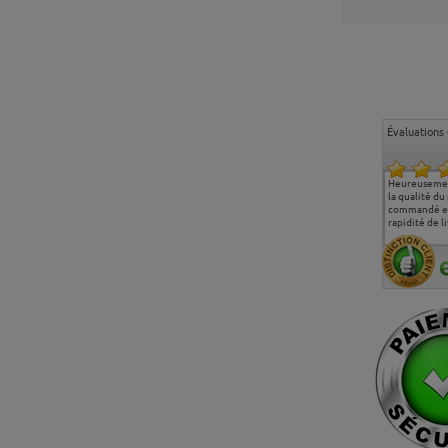
Évaluations 
Ma deuxième commande
Entière satisfaction tant
Heureusemen
chez chaisepro, je tenais
sur le produit que sur les
la qualité du
à féliciter l'équipe qui
délais de livraison, et
commandé et
m'a toujours bien
surtout l'accueil
rapidité de li
conseillé, très
téléphonique compétent
aimablement je
et agréable.
recommande vivement