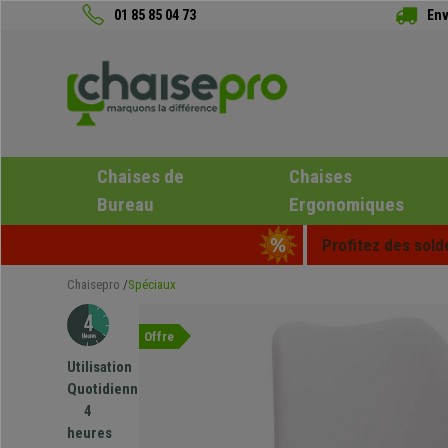
01 85 85 04 73
Env
Chaises de
Chaises
Bureau
Ergonomiques
Profitez des sold
Chaisepro
Spéciaux
Offre
Utilisation
Quotidienne
4
heures