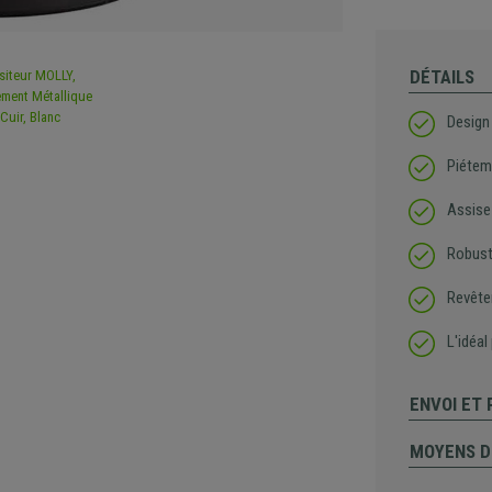
DÉTAILS
Design
Piétem
Assise
Robust
Revête
L'idéal
ENVOI ET
MOYENS D