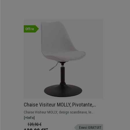
Offre
Chaise Visiteur MOLLY, Pivotante,
Piétement Métallique Noir Mat, Cuir,
Chaise Visiteur MOLLY, design scandinave, le
Blanc
modèle parfait pour créer une atmosphère unique,
[+Info]
piétement chromé solide et base ronde pour garantir
139,90 €
Envoi GRATUIT
la stabilité
HT