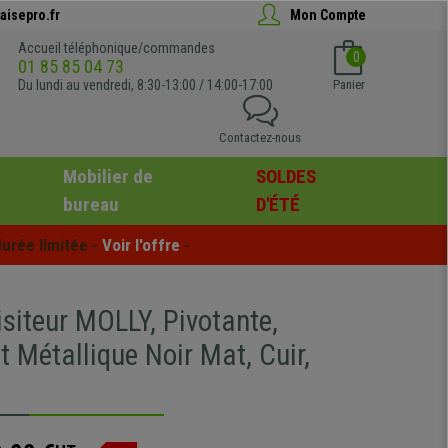
aisepro.fr
Mon Compte
Accueil téléphonique/commandes
0
01 85 85 04 73
Du lundi au vendredi, 8:30-13:00 / 14:00-17:00
Panier
Contactez-nous
Mobilier de
SOLDES
bureau
D'ÉTÉ
urée limitée - 
Voir l'offre
 -
siteur MOLLY, Pivotante,
 Métallique Noir Mat, Cuir,