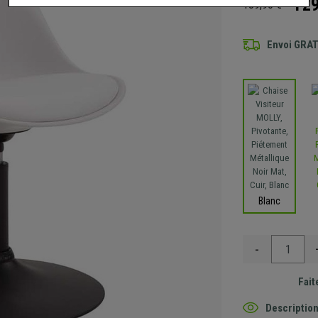
129
139,90 €
Envoi GRA
Blanc
-
Fait
Description