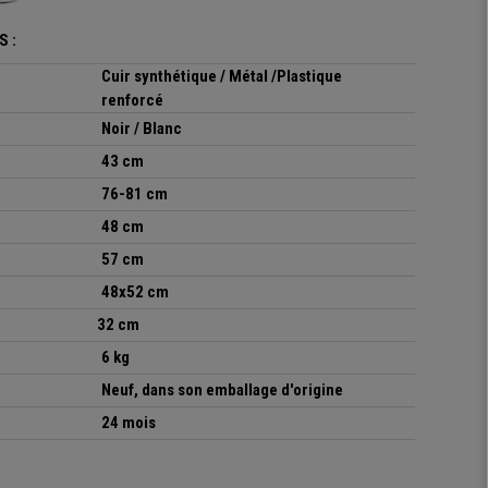
 :
Cuir synthétique / Métal /Plastique
renforcé
Noir / Blanc
43 cm
76-81 cm
48 cm
57 cm
48x52 cm
32 cm
6 kg
Neuf, dans son emballage d'origine
24 mois