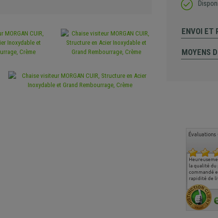
Disponi
ENVOI ET
MOYENS D
Évaluations 
Ma deuxième commande
Entière satisfaction tant
Heureusemen
chez chaisepro, je tenais
sur le produit que sur les
la qualité du
à féliciter l'équipe qui
délais de livraison, et
commandé et
m'a toujours bien
surtout l'accueil
rapidité de li
conseillé, très
téléphonique compétent
aimablement je
et agréable.
recommande vivement