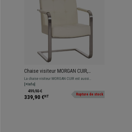
Chaise visiteur MORGAN CUIR,
Structure en Acier Inoxydable et
La chaise visiteur MORGAN CUIR est aussi
Grand Rembourrage, Crème
commode qu'élégante. Design sublime et un grand
[+Info]
rembourrage tapissé en cuir de grande qualité.
499,90 €
Rupture de stock
Structure en acier inoxydable.
339,90 €
HT