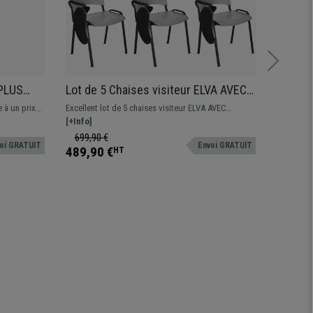
PLUS
Lot de 5 Chaises visiteur ELVA AVEC
Chaise
oudoirs
TABLETTE, Empilables et Pratiques,
Réglage
e à un prix
Excellent lot de 5 chaises visiteur ELVA AVEC
Version a
s, Vert
Piétement Noir, Gris
Intensi
idéale pour
TABLETTE. La chaise parfaite pour ceux qui
[+Info]
distingue
[+Info]
en
souhaitent un support pour pouvoir écrire, un
positions
699,90 €
299,90
oi GRATUIT
Envoi GRATUIT
modèle résistant, du confort et facile à utiliser.
accoudoir
489,90 €
219,90
HT
encore pl