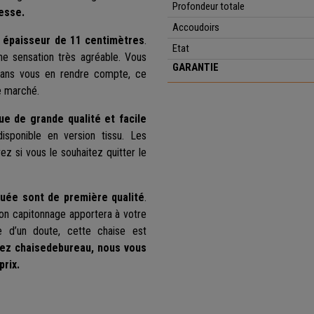
Profondeur
totale
esse.
Accoudoirs
e
épaisseur de 11 centimètres
.
Etat
ne sensation très agréable. Vous
GARANTIE
sans vous en rendre compte, ce
e marché.
ue de grande qualité et facile
sponible en version tissu. Les
z si vous le souhaitez quitter le
quée sont de première qualité
.
son capitonnage apportera à votre
e d’un doute, cette chaise est
ez chaisedebureau, nous vous
prix.