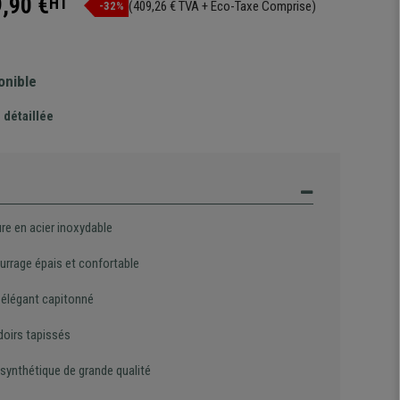
,90 €
HT
(409,26 € TVA + Eco-Taxe Comprise)
-32%
onible
 détaillée
re en acier inoxydable
rrage épais et confortable
 élégant capitonné
oirs tapissés
 synthétique de grande qualité