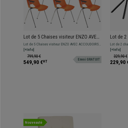
Lot de 5 Chaises visiteur ENZO AVEC
Lot de 2
ACCOUDOIRS, Commodes et
Design M
Lot de 5 Chaises visiteur ENZO AVEC ACCOUDOIRS,
Lot de 2 cha
Pratiques, Empilables, Orange
Tissu Ta
design spectaculaire pour donner une touche
[+Info]
contemporai
[+Info]
moderne aux salles d'attente de conférences.
en plusieurs
799,90 €
329,90 €
Envoi GRATUIT
Disponible en différentes couleurs.
549,90 €
229,90 
HT
Nouveauté