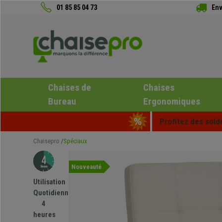
01 85 85 04 73
Env
Chaises de
Chaises
Bureau
Ergonomiques
Profitez des sold
Chaisepro
Spéciaux
Nouveauté
Utilisation
Quotidienne
4
heures