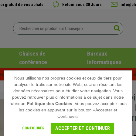
oi gratuit de vos achats
Retour sous 30 Jours
info@ch
Chaises de
Bureaux
conférence
Informatiques
es d'été chez Chaisepro ! Des réductions exclusives pour une d
Nous utilisons nos propres cookies et ceux de tiers pour
analyser le trafic sur notre site Web, ceci en récoltant les
données nécessaires pour étudier votre navigation. Vous
Chaise v
pouvez retrouver plus d'informations à ce sujet dans notre
rubrique
Politique des Cookies
. Vous pouvez accepter tous
en Acier 
les cookies en appuyant sur le bouton «Accepter et
Rembour
Continuer»
ACCEPTER ET CONTINUER
CONFIGURER