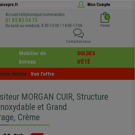
aisepro.fr
Mon Compte
Accueil téléphonique/commandes
0
01 85 85 04 73
Du lundi au vendredi, 8:30-13:00 / 14:00-17:00
Panier
Contactez-nous
Mobilier de
SOLDES
bureau
D'ÉTÉ
urée limitée - 
Voir l'offre
 -
isiteur MORGAN CUIR, Structure
Inoxydable et Grand
rage, Crème