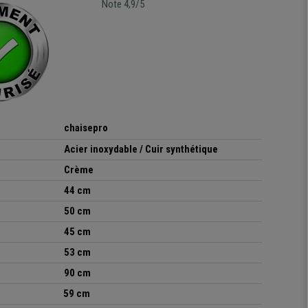
Note 4,9/5
chaisepro
Acier inoxydable / Cuir synthétique
Crème
44 cm
50 cm
45 cm
53 cm
90 cm
59 cm