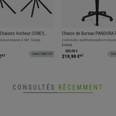
 Chaises Visiteur COREY,
Chaise de Bureau PANDORA 
oderne, Pivotantes à 180°,
CUIR, Dossier en Maille, Acc
ises pivotantes à 180°. Design
Confortable, multifontionnelle et robust
upe
Ajustables, Rembourrage épai
n avec revêtement en tissu disponible
imbattable. Cette magnifique chaise est 
[+Info]
 couleurs.
une utilisation quotidienne, disponible 
309,90 €
Envoi GRATUIT
Env
différentes couleurs
€
219,90 €
HT
HT
CONSULTÉS
RÉCEMMENT