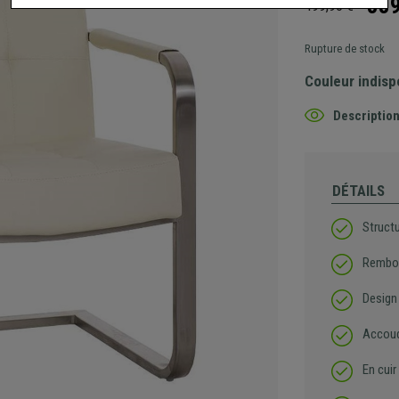
339
499,90 €
Rupture de stock
Couleur indisp
Description
DÉTAILS
Structu
Rembou
Design
Accoud
En cuir